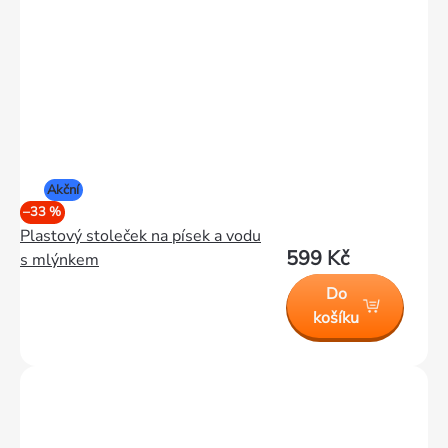
Akční
–33 %
Plastový stoleček na písek a vodu
599 Kč
s mlýnkem
Do
košíku