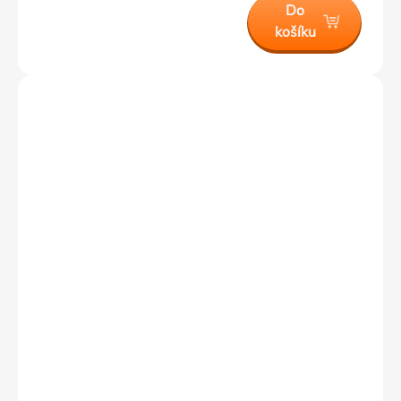
Do
košíku