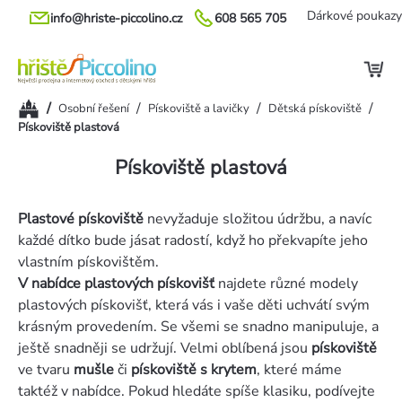
Přejít
Dárkové poukazy
info@hriste-piccolino.cz
608 565 705
na
obsah
Domů
/
/
/
/
Osobní řešení
Pískoviště a lavičky
Dětská pískoviště
Pískoviště plastová
Pískoviště plastová
Plastové pískoviště
nevyžaduje složitou údržbu, a navíc
každé dítko bude jásat radostí, když ho překvapíte jeho
vlastním pískovištěm.
V nabídce plastových pískovišť
najdete různé modely
plastových pískovišť, která vás i vaše děti uchvátí svým
krásným provedením. Se všemi se snadno manipuluje, a
ještě snadněji se udržují. Velmi oblíbená jsou
pískoviště
ve tvaru
mušle
či
pískoviště
s krytem
, které máme
taktéž v nabídce. Pokud hledáte spíše klasiku, podívejte