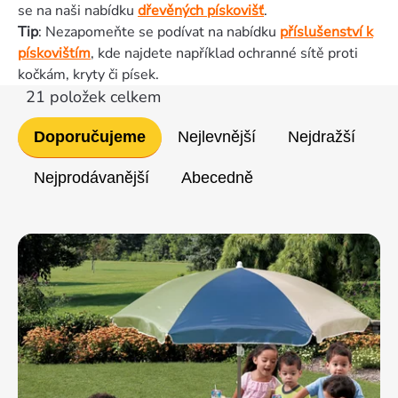
se na naši nabídku
dřevěných pískovišť
.
Tip
: Nezapomeňte se podívat na nabídku
příslušenství k
pískovištím
, kde najdete například ochranné sítě proti
kočkám, kryty či písek.
21
položek celkem
Řazení
Doporučujeme
Nejlevnější
Nejdražší
produktů
Nejprodávanější
Abecedně
Výpis
produktů