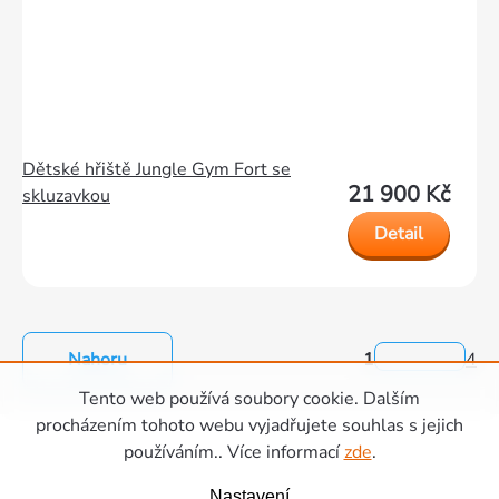
Dětské hřiště Jungle Gym Fort se
21 900 Kč
skluzavkou
Detail
Nahoru
1
4
Ovládací
Tento web používá soubory cookie. Dalším
prvky
Zápatí
procházením tohoto webu vyjadřujete souhlas s jejich
výpisu
používáním.. Více informací
zde
.
Nastavení