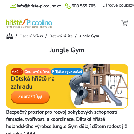
Přejít
Dárkové poukazy
info@hriste-piccolino.cz
608 565 705
na
obsah
Domů
/
/
/
Osobní řešení
Dětská hřiště
Jungle Gym
Jungle Gym
Akční!
Cedrové dřevo
Přijďte vyzkoušet
Dětská hřiště
na
zahradu
Zobrazit
Bezpečný prostor pro rozvoj pohybových schopností,
fantazie, tvořivosti a koordinace. Dětská hřiště
holandského výrobce Jungle Gym dělají dětem radost již
od roku 1988.