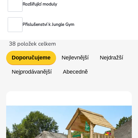
Rozšiřující moduly
Přislušenství k Jungle Gym
38
položek celkem
Řazení
Doporučujeme
Nejlevnější
Nejdražší
produktů
Nejprodávanější
Abecedně
Výpis
produktů