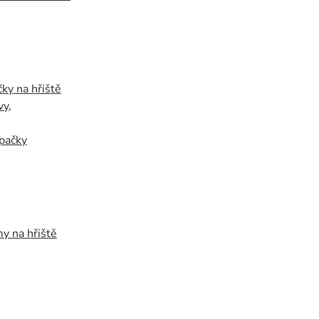
ky na hřiště
vy
,
pačky
y na hřiště