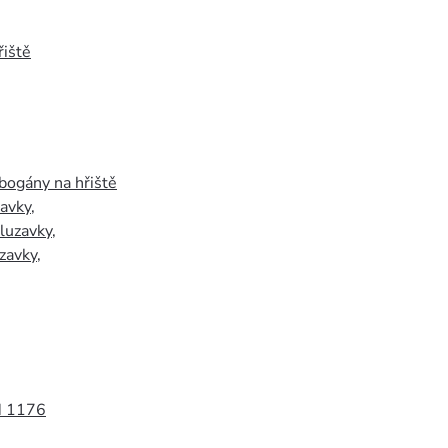
iště
bogány na hřiště
zavky
,
luzavky
,
zavky
,
N 1176