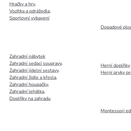
Hračky a hry
,
Vozítka a odrážedla
,
Sportovní vybavení
Dopadové plo
Zahradní nábytek
Zahradní sedací soupravy
,
Herní doplňky
Zahradní jídelní sestavy
,
Herní prvky p
Zahradní židle a křesla
,
Zahradní houpačky
,
Zahradní lehátka
,
Doplňky na zahradu
Montessori ed