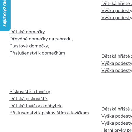
Dětská hřiště
Výška podesty
Výška podesty
Dětské domečky
Dřevěné domečky na zahradu
,
Plastové domečky
,
Příslušenství k domečkům
Dětská hřiště 
Výška podesty
Výška podesty
Pískoviště a lavičky
Dětská pískoviště
,
Dětské lavičky a nábytek
,
Dětská hřiště
Příslušenství k pískovištím a lavičkám
Výška podesty
Výška podesty
Herní prvky pr