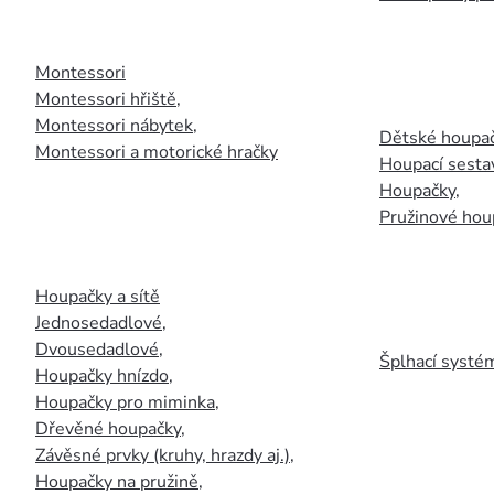
Montessori
Montessori hřiště
,
Montessori nábytek
,
Dětské houpač
Montessori a motorické hračky
Houpací sesta
Houpačky
,
Pružinové hou
Houpačky a sítě
Jednosedadlové
,
Dvousedadlové
,
Šplhací systém
Houpačky hnízdo
,
Houpačky pro miminka
,
Dřevěné houpačky
,
Závěsné prvky (kruhy, hrazdy aj.)
,
Houpačky na pružině
,