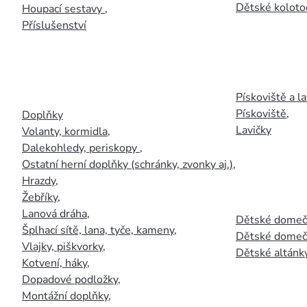
Dětské kolotoč
Houpací sestavy
,
Příslušenství
Pískoviště a la
Pískoviště
,
Doplňky
Lavičky
Volanty, kormidla
,
Dalekohledy, periskopy
,
Ostatní herní doplňky (schránky, zvonky aj.)
,
Hrazdy
,
Žebříky
,
Lanová dráha
,
Dětské domečk
Šplhací sítě, lana, tyče, kameny
,
Dětské domečk
Vlajky, piškvorky
,
Dětské altánky
Kotvení, háky
,
Dopadové podložky
,
Montážní doplňky
,