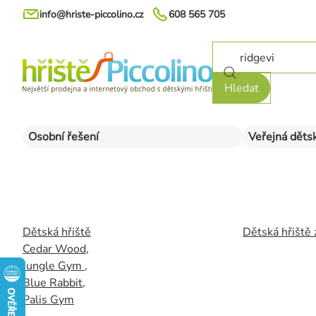
Přejít
info@hriste-piccolino.cz
608 565 705
na
obsah
Hledat
Osobní řešení
Veřejná dětsk
Dětská hřiště
Dětská hřiště 
Cedar Wood
,
Jungle Gym
,
Blue Rabbit
,
Palis Gym