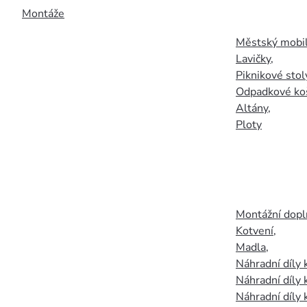
Montáže
Městský mobil
Lavičky
,
Piknikové stol
Odpadkové ko
Altány
,
Ploty
Montážní doplň
Kotvení
,
Madla
,
Náhradní díly
Náhradní díly 
Náhradní díly