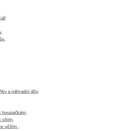
iář
y
,
še
,
ky a náhradní díly
 k houpačkám
,
k sítím
,
 ke věžím
,