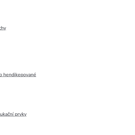
chy
ro hendikepované
ukační prvky