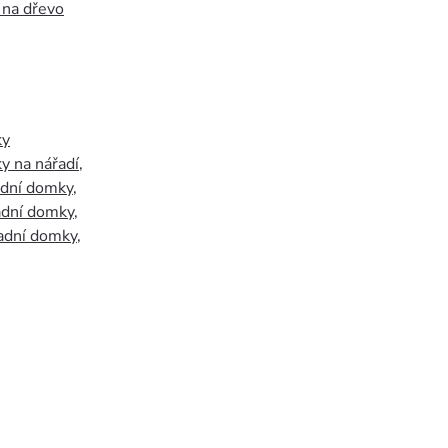
 na dřevo
ky
y na nářadí
,
adní domky
,
adní domky
,
adní domky
,