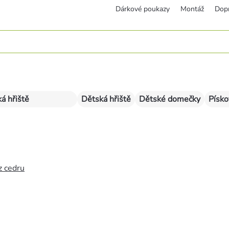
Dárkové poukazy
Montáž
Dop
á hřiště
Dětská hřiště
Dětské domečky
Písko
z cedru