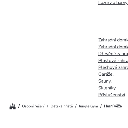
Lazury a barvy
Zahradní dom
Zahradní domk
Dřevěné zahr
Plastové zahr
Plechové zahr
Garáže
,
Sauny
,
Skleníky
,
Příslušenství
Domů
/
/
/
/
Osobní řešení
Dětská hřiště
Jungle Gym
Herní věže