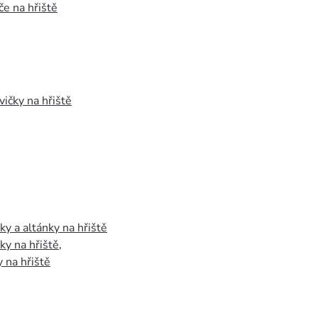
e na hřiště
vičky na hřiště
y a altánky na hřiště
y na hřiště
,
 na hřiště