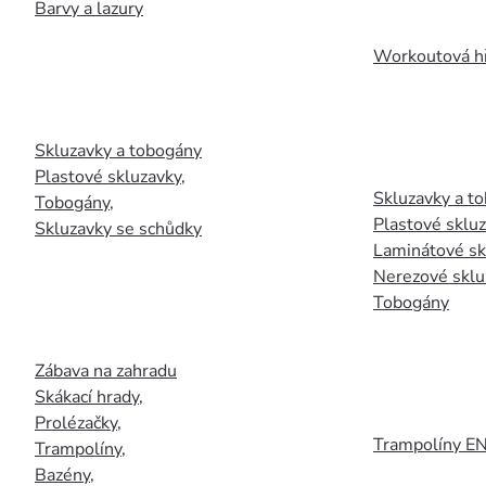
Barvy a lazury
Workoutová hř
Skluzavky a tobogány
Plastové skluzavky
,
Skluzavky a to
Tobogány
,
Plastové sklu
Skluzavky se schůdky
Laminátové sk
Nerezové sklu
Tobogány
Zábava na zahradu
Skákací hrady
,
Prolézačky
,
Trampolíny E
Trampolíny
,
Bazény
,