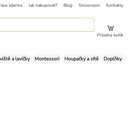
rava zdarma
Jak nakupovat?
Blog
Showroom
Kontakty
Prázdný košík
viště a lavičky
Montessori
Houpačky a sítě
Doplňky
Sklu