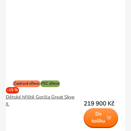
Cedrové dřevo
FSC dřevo
–15 %
Dětské hřiště Gorilla Great Skye
219 900 Kč
II.
Do
košíku