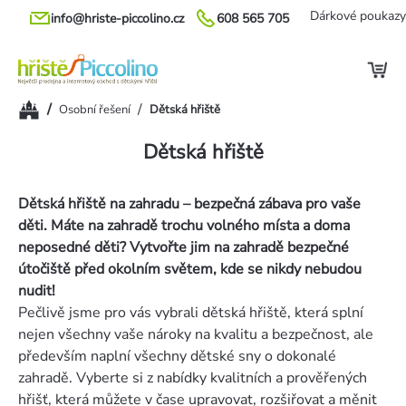
Přejít
Dárkové poukazy
info@hriste-piccolino.cz
608 565 705
na
obsah
Domů
/
/
Osobní řešení
Dětská hřiště
Dětská hřiště
Dětská hřiště na zahradu – bezpečná zábava pro vaše
děti. Máte na zahradě trochu volného místa a doma
neposedné děti? Vytvořte jim na zahradě bezpečné
útočiště před okolním světem, kde se nikdy nebudou
nudit!
Pečlivě jsme pro vás vybrali dětská hřiště, která splní
nejen všechny vaše nároky na kvalitu a bezpečnost, ale
především naplní všechny dětské sny o dokonalé
zahradě. Vyberte si z nabídky kvalitních a prověřených
hřišť, která můžete v čase upravovat, rozšiřovat a měnit