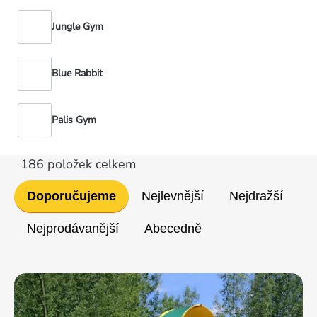
Jungle Gym
Blue Rabbit
Palis Gym
186
položek celkem
Řazení
Doporučujeme
Nejlevnější
Nejdražší
produktů
Nejprodávanější
Abecedně
Výpis
produktů