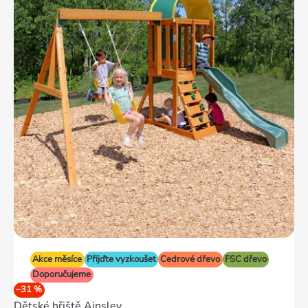
Akce měsíce
Přijďte vyzkoušet
Cedrové dřevo
FSC dřevo
Doporučujeme
–31 %
Dětské hřiště Ainsley