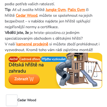
podle potřeb vašich ratolestí.
Tip
: Ať už zvolíte hřiště
Jungle Gym
,
Palis Gym
či
hřiště
Cedar Wood
, můžete se spolehnout na jejich
bezpečnost – v nabídce najdete jen hřiště splňující
nejpřísnější normy a certifikace.
Věděli jste, že
je hriste-piccolino.cz jediným
specializovaným obchodem s dětskými hřišti?
V naší
kamenné
prodejně
si můžete zboží prohlédnout i
vyzvednout. Kromě toho vám rádi zajistíme montáž!
Akční!
Cedrové dřevo
Přijďte vyzkoušet
Dětská hřiště
na
zahradu
Zobrazit
Cedar Wood