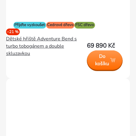
Přijďte vyzkoušet
Cedrové dřevo
FSC dřevo
–21 %
Dětské hřiště Adventure Bend s
69 890 Kč
turbo tobogánem a double
skluzavkou
Do
košíku