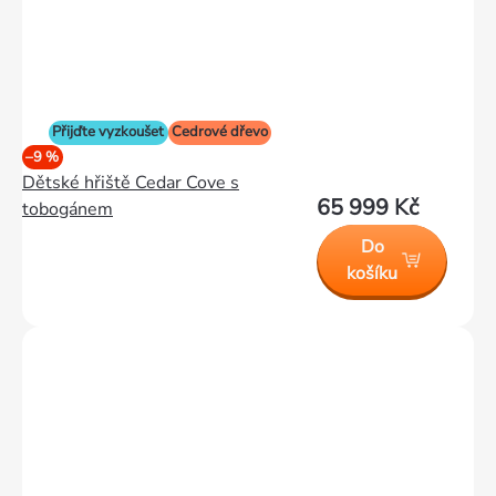
Přijďte vyzkoušet
Cedrové dřevo
–9 %
Dětské hřiště Cedar Cove s
65 999 Kč
tobogánem
Do
košíku