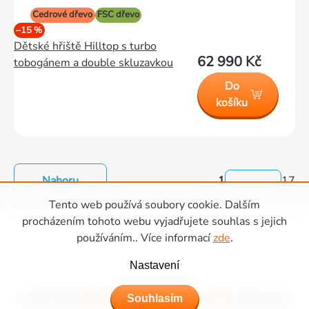
Cedrové dřevo
FSC dřevo
–15 %
Dětské hřiště Hilltop s turbo
62 990 Kč
tobogánem a double skluzavkou
Do
košíku
Nahoru
1
17
Ovládací
Tento web používá soubory cookie. Dalším
prvky
Zápatí
procházením tohoto webu vyjadřujete souhlas s jejich
výpisu
používáním.. Více informací
zde
.
Nastavení
Souhlasím
Copyright 2026
Hřiště Piccolino - dětská hřiště a domečky
. Všechna práva