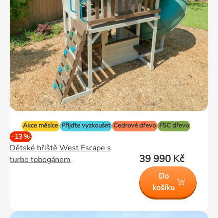
Akce měsíce
Přijďte vyzkoušet
Cedrové dřevo
FSC dřevo
–13 %
Dětské hřiště West Escape s
39 990 Kč
turbo tobogánem
Do
košíku