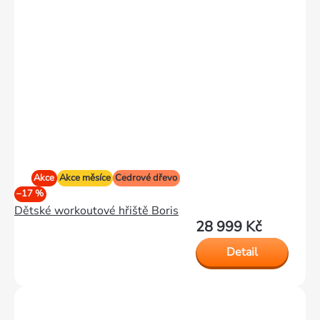
Akce
Akce měsíce
Cedrové dřevo
–17 %
Dětské workoutové hřiště Boris
28 999 Kč
Detail