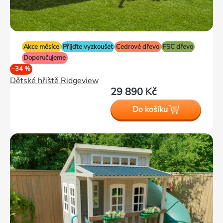
Akce měsíce
Přijďte vyzkoušet
Cedrové dřevo
FSC dřevo
Doporučujeme
–34 %
Dětské hřiště Ridgeview
29 890 Kč
Do košíku