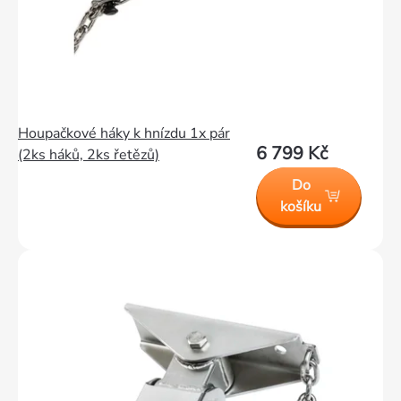
Houpačkové háky k hnízdu 1x pár
6 799 Kč
(2ks háků, 2ks řetězů)
Do
košíku