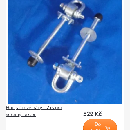
produktů
Houpačkové háky - 2ks pro
529 Kč
veřejný sektor
Do