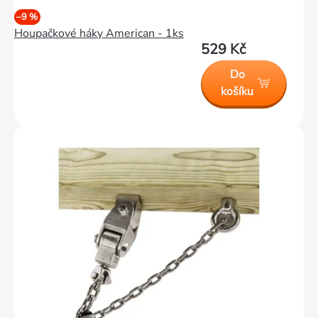
–9 %
Houpačkové háky American - 1ks
529 Kč
Do
košíku