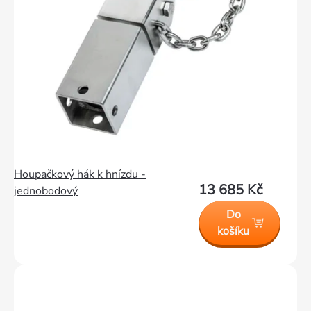
Houpačkový hák k hnízdu -
13 685 Kč
jednobodový
Do
košíku