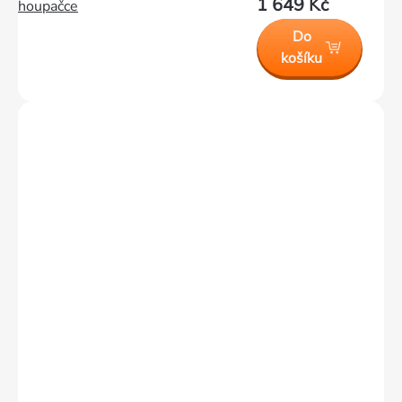
1 649 Kč
houpačce
Do
košíku