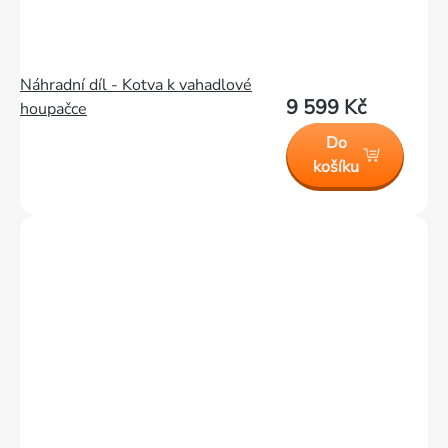
Náhradní díl - Kotva k vahadlové
9 599 Kč
houpačce
Do
košíku