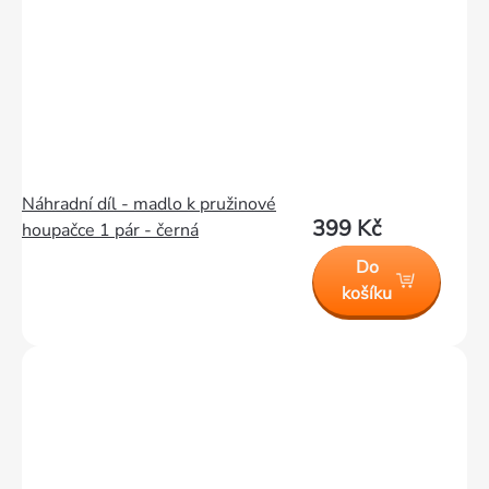
Náhradní díl - madlo k pružinové
399 Kč
houpačce 1 pár - černá
Do
košíku