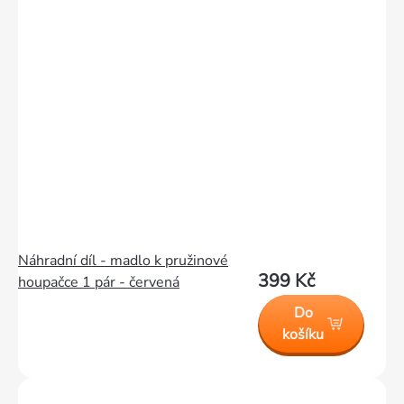
Náhradní díl - madlo k pružinové
399 Kč
houpačce 1 pár - červená
Do
košíku