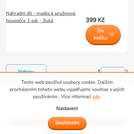
Náhradní díl - madlo k pružinové
399 Kč
houpačce 1 pár - žlutá
Do
košíku
Nahoru
1
2
Ovládací
Tento web používá soubory cookie. Dalším
prvky
Zápatí
procházením tohoto webu vyjadřujete souhlas s jejich
výpisu
používáním.. Více informací
zde
.
Nastavení
Souhlasím
Copyright 2026
Hřiště Piccolino - dětská hřiště a domečky
. Všechna práva
vyhrazena.
Vytvořil Shoptet Premium