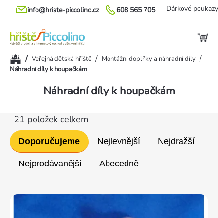
Přejít
Dárkové poukazy
info@hriste-piccolino.cz
608 565 705
na
obsah
Domů
/
/
/
Veřejná dětská hřiště
Montážní doplňky a náhradní díly
Náhradní díly k houpačkám
Náhradní díly k houpačkám
21
položek celkem
Řazení
Doporučujeme
Nejlevnější
Nejdražší
produktů
Nejprodávanější
Abecedně
Výpis