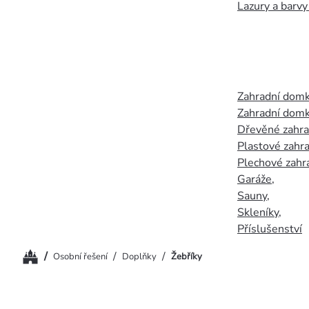
Lazury a barvy
Zahradní dom
Zahradní domk
Dřevěné zahr
Plastové zahr
Plechové zahr
Garáže
,
Sauny
,
Skleníky
,
Příslušenství
Domů
/
/
/
Osobní řešení
Doplňky
Žebříky