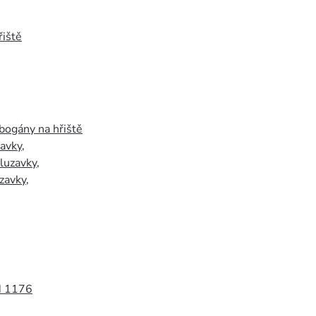
iště
bogány na hřiště
zavky
,
luzavky
,
zavky
,
N 1176