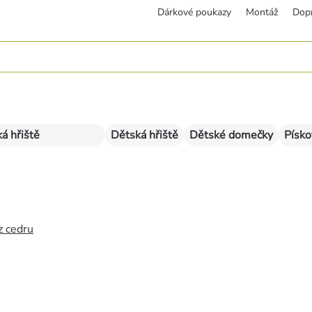
Dárkové poukazy
Montáž
Dop
á hřiště
Dětská hřiště
Dětské domečky
Písko
z cedru