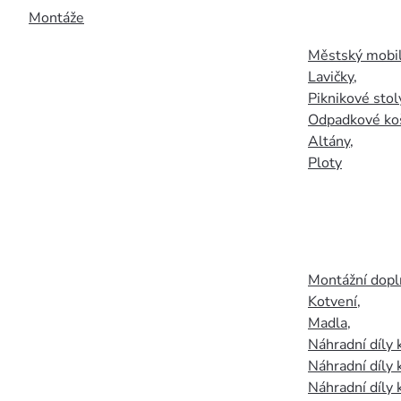
Montáže
Městský mobil
Lavičky
,
Piknikové stol
Odpadkové ko
Altány
,
Ploty
Montážní doplň
Kotvení
,
Madla
,
Náhradní díly
Náhradní díly 
Náhradní díly