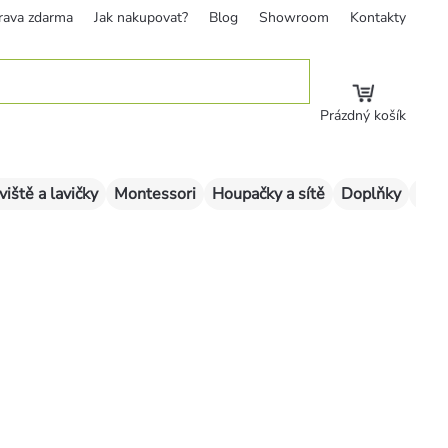
rava zdarma
Jak nakupovat?
Blog
Showroom
Kontakty
Prázdný košík
viště a lavičky
Montessori
Houpačky a sítě
Doplňky
Sklu