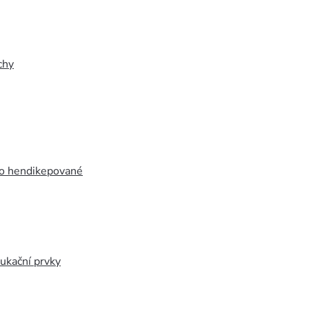
chy
ro hendikepované
ukační prvky