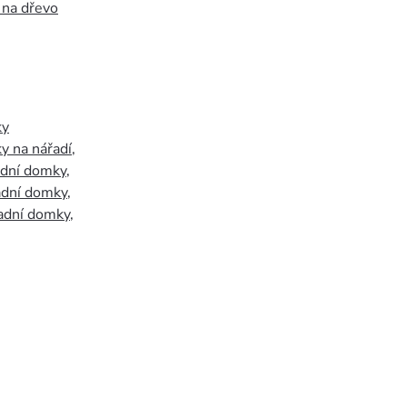
 na dřevo
ky
y na nářadí
,
adní domky
,
adní domky
,
adní domky
,