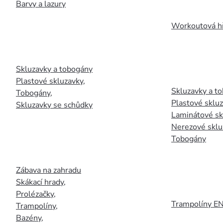
Barvy a lazury
Workoutová hř
Skluzavky a tobogány
Plastové skluzavky
,
Skluzavky a to
Tobogány
,
Plastové sklu
Skluzavky se schůdky
Laminátové sk
Nerezové sklu
Tobogány
Zábava na zahradu
Skákací hrady
,
Prolézačky
,
Trampolíny E
Trampolíny
,
Bazény
,