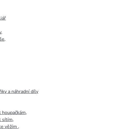
iář
y
,
še
,
ky a náhradní díly
 k houpačkám
,
k sítím
,
 ke věžím
,