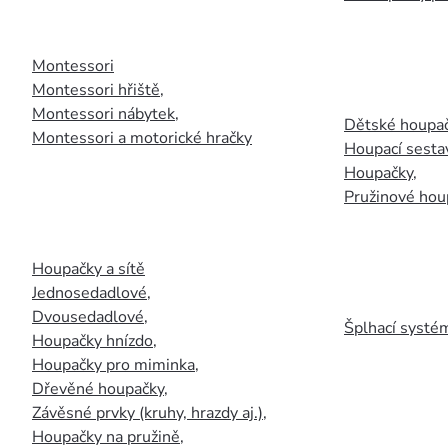
Montessori
Montessori hřiště
,
Montessori nábytek
,
Dětské houpač
Montessori a motorické hračky
Houpací sesta
Houpačky
,
Pružinové hou
Houpačky a sítě
Jednosedadlové
,
Dvousedadlové
,
Šplhací systém
Houpačky hnízdo
,
Houpačky pro miminka
,
Dřevěné houpačky
,
Závěsné prvky (kruhy, hrazdy aj.)
,
Houpačky na pružině
,