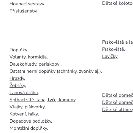
Dětské kolotoč
Houpací sestavy
,
Příslušenství
Pískoviště a la
Pískoviště
,
Doplňky
Lavičky
Volanty, kormidla
,
Dalekohledy, periskopy
,
Ostatní herní doplňky (schránky, zvonky aj.)
,
Hrazdy
,
Žebříky
,
Lanová dráha
,
Dětské domečk
Šplhací sítě, lana, tyče, kameny
,
Dětské domečk
Vlajky, piškvorky
,
Dětské altánky
Kotvení, háky
,
Dopadové podložky
,
Montážní doplňky
,