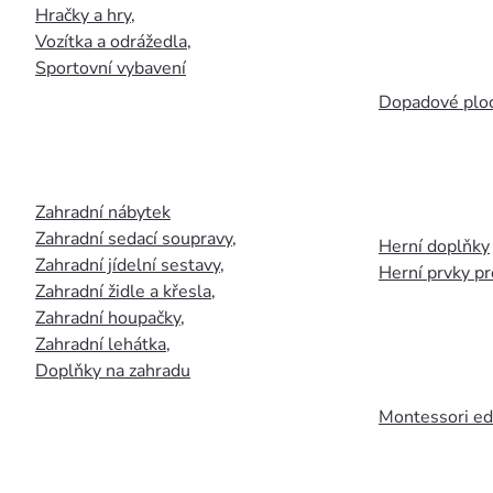
Hračky a hry
,
Vozítka a odrážedla
,
Sportovní vybavení
Dopadové plo
Zahradní nábytek
Zahradní sedací soupravy
,
Herní doplňky
Zahradní jídelní sestavy
,
Herní prvky p
Zahradní židle a křesla
,
Zahradní houpačky
,
Zahradní lehátka
,
Doplňky na zahradu
Montessori ed