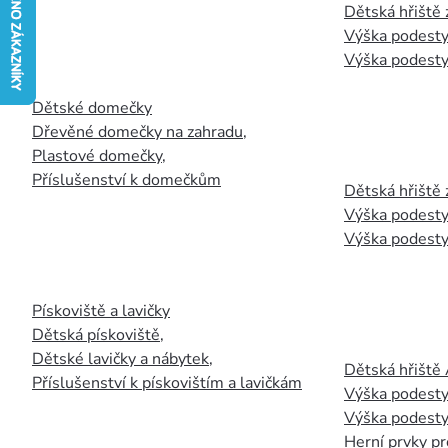
Dětská hřiště
Výška podesty
Výška podesty
Dětské domečky
Dřevěné domečky na zahradu
,
Plastové domečky
,
Příslušenství k domečkům
Dětská hřiště 
Výška podesty
Výška podesty
Pískoviště a lavičky
Dětská pískoviště
,
Dětské lavičky a nábytek
,
Dětská hřiště
Příslušenství k pískovištím a lavičkám
Výška podesty
Výška podesty
Herní prvky pr