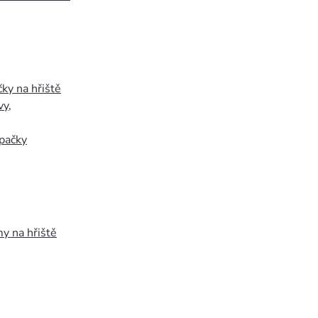
ky na hřiště
vy
,
pačky
y na hřiště