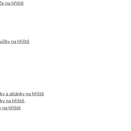
e na hřiště
vičky na hřiště
y a altánky na hřiště
y na hřiště
,
 na hřiště