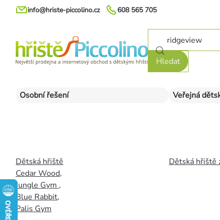
Přejít
info@hriste-piccolino.cz
608 565 705
na
obsah
Hledat
Osobní řešení
Veřejná dětsk
Dětská hřiště
Dětská hřiště 
Cedar Wood
,
Jungle Gym
,
Blue Rabbit
,
Palis Gym