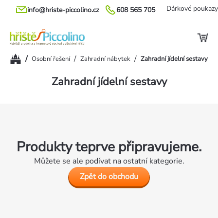
Přejít
Dárkové poukazy
info@hriste-piccolino.cz
608 565 705
na
obsah
Domů
/
/
/
Osobní řešení
Zahradní nábytek
Zahradní jídelní sestavy
Zahradní jídelní sestavy
Produkty teprve připravujeme.
Můžete se ale podívat na ostatní kategorie.
Zpět do obchodu