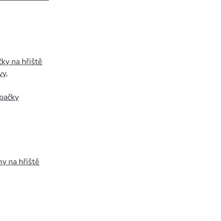
ky na hřiště
vy
,
pačky
y na hřiště