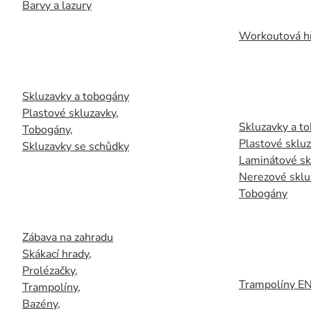
Barvy a lazury
Workoutová hř
Skluzavky a tobogány
Plastové skluzavky
,
Skluzavky a to
Tobogány
,
Plastové sklu
Skluzavky se schůdky
Laminátové sk
Nerezové sklu
Tobogány
Zábava na zahradu
Skákací hrady
,
Prolézačky
,
Trampolíny E
Trampolíny
,
Bazény
,