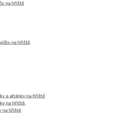
e na hřiště
vičky na hřiště
y a altánky na hřiště
y na hřiště
,
 na hřiště