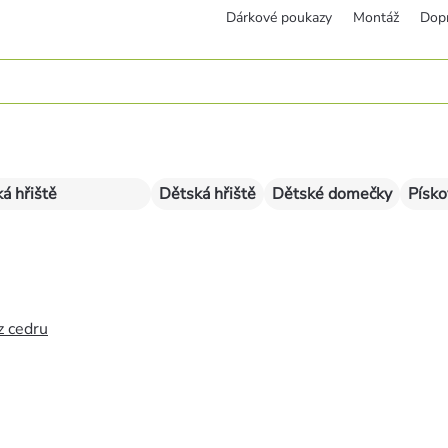
Dárkové poukazy
Montáž
Dop
á hřiště
Dětská hřiště
Dětské domečky
Písko
z cedru