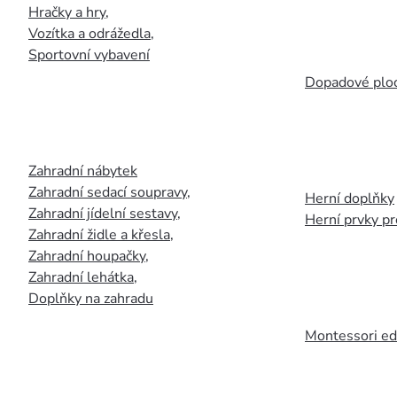
Hračky a hry
,
Vozítka a odrážedla
,
Sportovní vybavení
Dopadové plo
Zahradní nábytek
Zahradní sedací soupravy
,
Herní doplňky
Zahradní jídelní sestavy
,
Herní prvky p
Zahradní židle a křesla
,
Zahradní houpačky
,
Zahradní lehátka
,
Doplňky na zahradu
Montessori ed