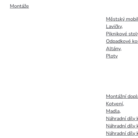
Montáže
Městský mobil
Lavičky
,
Piknikové stol
Odpadkové ko
Altány
,
Ploty
Montážní doplň
Kotvení
,
Madla
,
Náhradní díly
Náhradní díly 
Náhradní díly