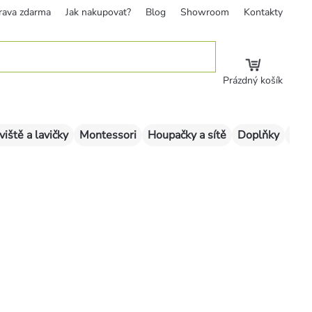
rava zdarma
Jak nakupovat?
Blog
Showroom
Kontakty
Prázdný košík
viště a lavičky
Montessori
Houpačky a sítě
Doplňky
Sklu