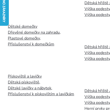
Dětská hřiště
Výška podesty
Výška podesty
Dětské domečky
Dřevěné domečky na zahradu
,
Plastové domečky
,
Příslušenství k domečkům
Dětská hřiště 
Výška podesty
Výška podesty
Pískoviště a lavičky
Dětská pískoviště
,
Dětské lavičky a nábytek
,
Dětská hřiště
Příslušenství k pískovištím a lavičkám
Výška podesty
Výška podesty
Herní prvky pr