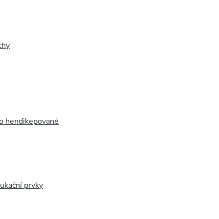
chy
ro hendikepované
ukační prvky