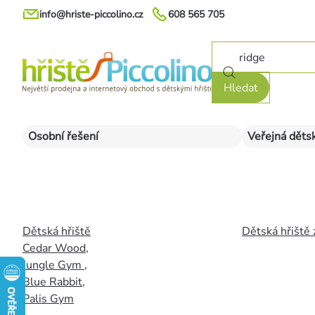
Přejít
info@hriste-piccolino.cz
608 565 705
na
obsah
Hledat
Osobní řešení
Veřejná dětsk
Dětská hřiště
Dětská hřiště 
Cedar Wood
,
Jungle Gym
,
Blue Rabbit
,
Palis Gym