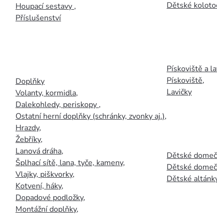
Dětské kolotoč
Houpací sestavy
,
Příslušenství
Pískoviště a la
Pískoviště
,
Doplňky
Lavičky
Volanty, kormidla
,
Dalekohledy, periskopy
,
Ostatní herní doplňky (schránky, zvonky aj.)
,
Hrazdy
,
Žebříky
,
Lanová dráha
,
Dětské domečk
Šplhací sítě, lana, tyče, kameny
,
Dětské domečk
Vlajky, piškvorky
,
Dětské altánky
Kotvení, háky
,
Dopadové podložky
,
Montážní doplňky
,