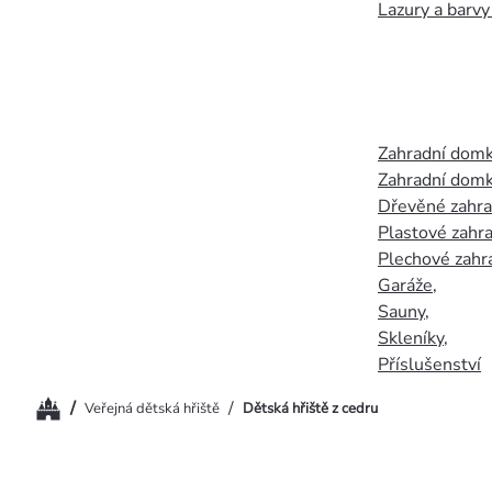
Lazury a barvy
Zahradní dom
Zahradní domk
Dřevěné zahr
Plastové zahr
Plechové zahr
Garáže
,
Sauny
,
Skleníky
,
Příslušenství
Domů
/
/
Veřejná dětská hřiště
Dětská hřiště z cedru