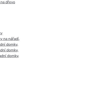
 na dřevo
ky
y na nářadí
,
adní domky
,
adní domky
,
adní domky
,