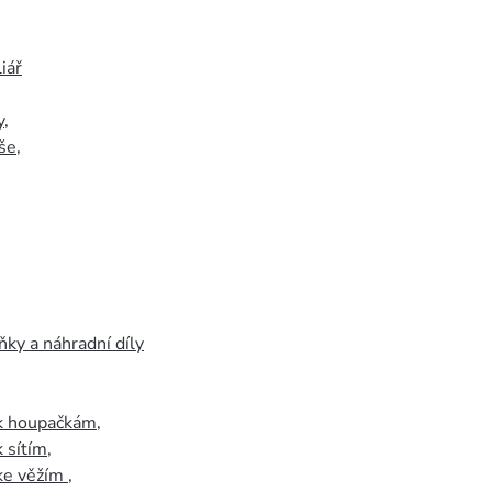
iář
y
,
še
,
ky a náhradní díly
 k houpačkám
,
k sítím
,
 ke věžím
,