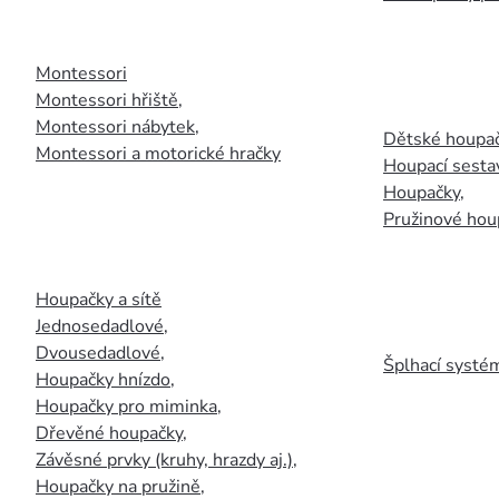
Montessori
Montessori hřiště
,
Montessori nábytek
,
Dětské houpač
Montessori a motorické hračky
Houpací sesta
Houpačky
,
Pružinové hou
Houpačky a sítě
Jednosedadlové
,
Dvousedadlové
,
Šplhací systém
Houpačky hnízdo
,
Houpačky pro miminka
,
Dřevěné houpačky
,
Závěsné prvky (kruhy, hrazdy aj.)
,
Houpačky na pružině
,