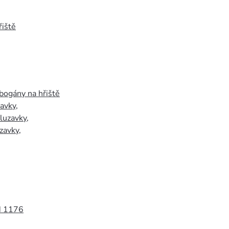
iště
bogány na hřiště
zavky
,
luzavky
,
zavky
,
N 1176