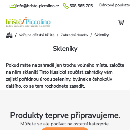
Přejít
Dárkové poukazy
info@hriste-piccolino.cz
608 565 705
na
obsah
Domů
/
/
/
Veřejná dětská hřiště
Zahradní domky
Skleníky
Skleníky
Pokud máte na zahradě jen trochu volného místa, založte
na něm skleník! Tato klasická součást zahrádky vám
zajistí pořádnou úrodu zeleniny, bylinek a čehokoliv
dalšího, co se tam rozhodnete zasadit.
Produkty teprve připravujeme.
Můžete se ale podívat na ostatní kategorie.