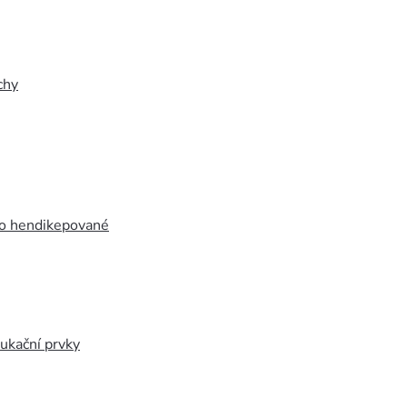
chy
ro hendikepované
ukační prvky