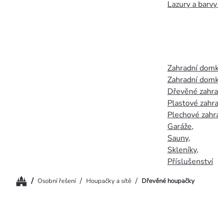
Lazury a barvy
Zahradní dom
Zahradní domk
Dřevěné zahr
Plastové zahr
Plechové zahr
Garáže
,
Sauny
,
Skleníky
,
Příslušenství
Domů
/
/
/
Osobní řešení
Houpačky a sítě
Dřevěné houpačky