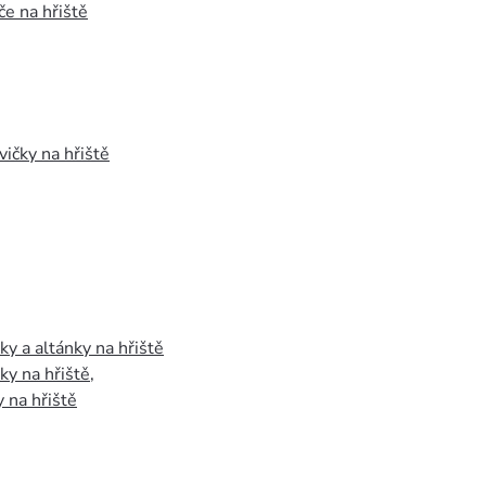
e na hřiště
vičky na hřiště
y a altánky na hřiště
y na hřiště
,
 na hřiště