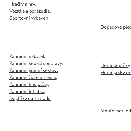
Hračky a hry
,
Vozítka a odrážedla
,
Sportovní vybavení
Dopadové plo
Zahradní nábytek
Zahradní sedací soupravy
,
Herní doplňky
Zahradní jídelní sestavy
,
Herní prvky p
Zahradní židle a křesla
,
Zahradní houpačky
,
Zahradní lehátka
,
Doplňky na zahradu
Montessori ed