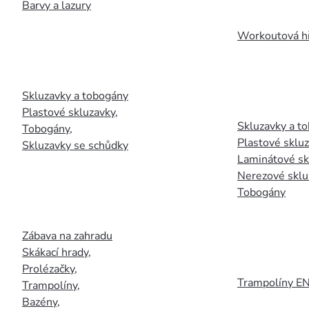
Barvy a lazury
Workoutová hř
Skluzavky a tobogány
Plastové skluzavky
,
Skluzavky a to
Tobogány
,
Plastové sklu
Skluzavky se schůdky
Laminátové sk
Nerezové sklu
Tobogány
Zábava na zahradu
Skákací hrady
,
Prolézačky
,
Trampolíny E
Trampolíny
,
Bazény
,