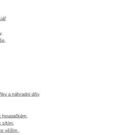
iář
y
,
še
,
ky a náhradní díly
 k houpačkám
,
k sítím
,
 ke věžím
,