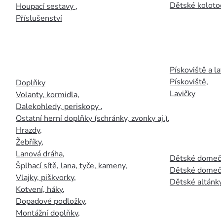
Dětské kolotoč
Houpací sestavy
,
Příslušenství
Pískoviště a la
Pískoviště
,
Doplňky
Lavičky
Volanty, kormidla
,
Dalekohledy, periskopy
,
Ostatní herní doplňky (schránky, zvonky aj.)
,
Hrazdy
,
Žebříky
,
Lanová dráha
,
Dětské domečk
Šplhací sítě, lana, tyče, kameny
,
Dětské domečk
Vlajky, piškvorky
,
Dětské altánky
Kotvení, háky
,
Dopadové podložky
,
Montážní doplňky
,