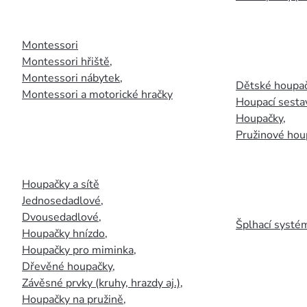
Montessori
Montessori hřiště
,
Montessori nábytek
,
Dětské houpač
Montessori a motorické hračky
Houpací sesta
Houpačky
,
Pružinové hou
Houpačky a sítě
Jednosedadlové
,
Dvousedadlové
,
Šplhací systém
Houpačky hnízdo
,
Houpačky pro miminka
,
Dřevěné houpačky
,
Závěsné prvky (kruhy, hrazdy aj.)
,
Houpačky na pružině
,