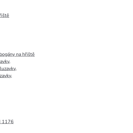
iště
bogány na hřiště
zavky
,
luzavky
,
zavky
,
N 1176