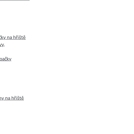
ky na hřiště
vy
,
pačky
y na hřiště