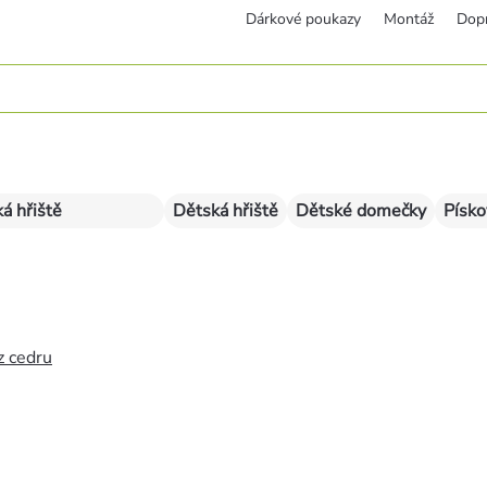
Dárkové poukazy
Montáž
Dop
á hřiště
Dětská hřiště
Dětské domečky
Písko
z cedru