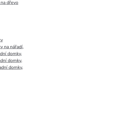
 na dřevo
ky
y na nářadí
,
adní domky
,
adní domky
,
adní domky
,