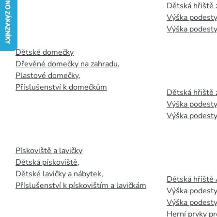
Dětská hřiště
Výška podesty
Výška podesty
Dětské domečky
Dřevěné domečky na zahradu
,
Plastové domečky
,
Příslušenství k domečkům
Dětská hřiště 
Výška podesty
Výška podesty
Pískoviště a lavičky
Dětská pískoviště
,
Dětské lavičky a nábytek
,
Dětská hřiště
Příslušenství k pískovištím a lavičkám
Výška podesty
Výška podesty
Herní prvky pr