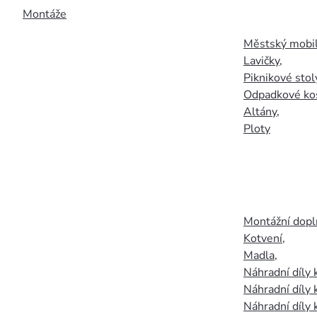
Montáže
Městský mobil
Lavičky
,
Piknikové stol
Odpadkové ko
Altány
,
Ploty
Montážní doplň
Kotvení
,
Madla
,
Náhradní díly
Náhradní díly 
Náhradní díly