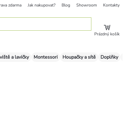
rava zdarma
Jak nakupovat?
Blog
Showroom
Kontakty
Prázdný košík
viště a lavičky
Montessori
Houpačky a sítě
Doplňky
Sklu