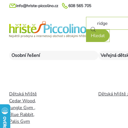
Přejít
info@hriste-piccolino.cz
608 565 705
na
obsah
Hledat
Osobní řešení
Veřejná dětsk
Dětská hřiště
Dětská hřiště 
Cedar Wood
,
Jungle Gym
,
Blue Rabbit
,
Palis Gym