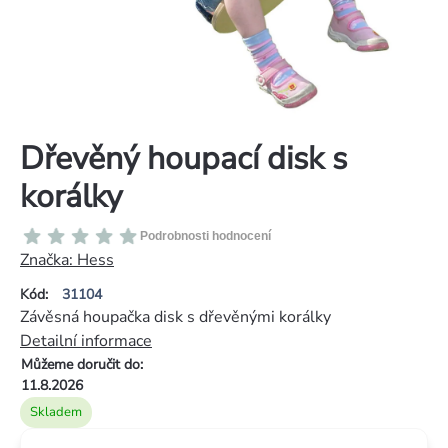
Dřevěný houpací disk s
korálky
Průměrné
Podrobnosti hodnocení
hodnocení
Značka:
Hess
produktu
Kód:
31104
je
Závěsná houpačka disk s dřevěnými korálky
0,0
Detailní informace
z
Můžeme doručit do:
5
11.8.2026
hvězdiček.
Skladem