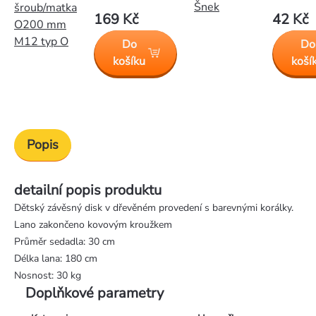
Šnek
šroub/matka
169 Kč
42 Kč
O200 mm
M12 typ O
Do
Do
košíku
koší
Popis
detailní popis produktu
Dětský závěsný disk v dřevěném provedení s barevnými korálky.
Lano zakončeno kovovým kroužkem
Průměr sedadla: 30 cm
Délka lana: 180 cm
Nosnost: 30 kg
Doplňkové parametry