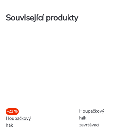
Související produkty
Houpačkový
–22 %
hák
Houpačkový
zavrtávací
hák