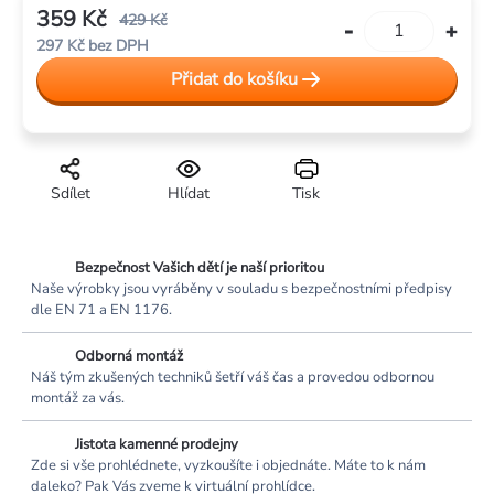
359 Kč
429 Kč
297 Kč bez DPH
Měrná
Přidat do košíku
cena:
Sdílet
Hlídat
Tisk
Bezpečnost Vašich dětí je naší prioritou
Naše výrobky jsou vyráběny v souladu s bezpečnostními předpisy
dle EN 71 a EN 1176.
Odborná montáž
Náš tým zkušených techniků šetří váš čas a provedou odbornou
montáž za vás.
Jistota kamenné prodejny
Zde si vše prohlédnete, vyzkoušíte i objednáte. Máte to k nám
daleko? Pak Vás zveme k virtuální prohlídce.