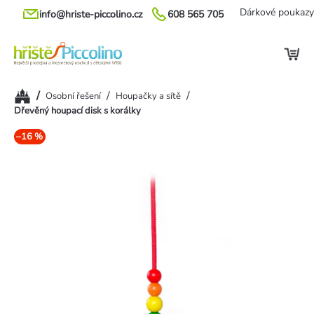
Přejít
Dárkové poukazy
info@hriste-piccolino.cz
608 565 705
na
obsah
Domů
/
/
/
Osobní řešení
Houpačky a sítě
Dřevěný houpací disk s korálky
–16 %