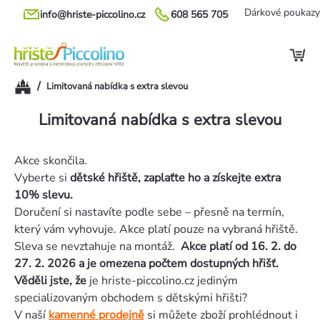
Přejít
Dárkové poukazy
info@hriste-piccolino.cz
608 565 705
na
obsah
Domů
/
Limitovaná nabídka s extra slevou
Limitovaná nabídka s extra slevou
Akce skončila.
Vyberte si
dětské hřiště, zaplaťte ho a získejte extra
10% slevu.
Doručení si nastavíte podle sebe – přesně na termín,
který vám vyhovuje. Akce platí pouze na vybraná hřiště.
Sleva se nevztahuje na montáž.
Akce platí od 16. 2. do
27. 2. 2026 a je omezena počtem dostupných hřišť.
Věděli jste, že
je hriste-piccolino.cz jediným
specializovaným obchodem s dětskými hřišti?
V naší
kamenné
prodejně
si můžete zboží prohlédnout i