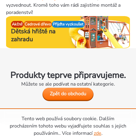
vyzvednout. Kromě toho vám rádi zajistíme montáž a
poradenství!
Akční!
Cedrové dřevo
Přijďte vyzkoušet
Dětská hřiště
na
zahradu
Produkty teprve připravujeme.
Můžete se ale podívat na ostatní kategorie.
Zpět do obchodu
Tento web používá soubory cookie. Dalším
Zápatí
procházením tohoto webu vyjadřujete souhlas s jejich
používáním.. Více informací
zde
.