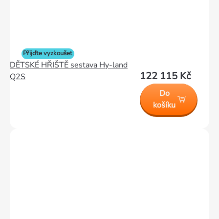
Přijďte vyzkoušet
DĚTSKÉ HŘIŠTĚ sestava Hy-land
122 115 Kč
Q2S
Do
košíku