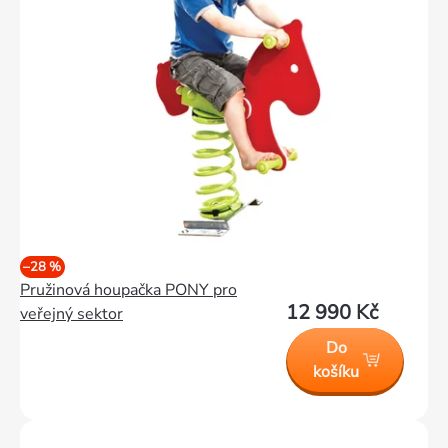
–28 %
Pružinová houpačka PONY pro
12 990 Kč
veřejný sektor
Do
košíku