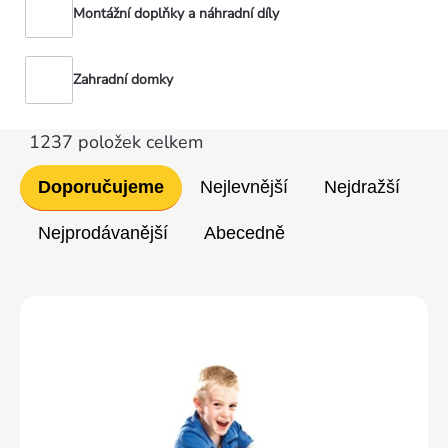
Montážní doplňky a náhradní díly
Zahradní domky
1237
položek celkem
Řazení
Doporučujeme
Nejlevnější
Nejdražší
produktů
Nejprodávanější
Abecedně
Výpis
produktů