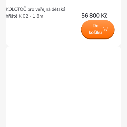
KOLOTOČ pro veřejná dětská
56 800 Kč
hřiště K 02 - 1,8m .
Do
košíku