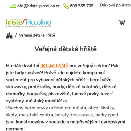
Přejít
Dárkové poukazy
info@hriste-piccolino.cz
608 565 705
na
obsah
Domů
/
Veřejná dětská hřiště
Veřejná dětská hřiště
Hledáte kvalitní
dětské hřiště
pro veřejný sektor? Pak
jste tady správně! Právě zde najdete komplexní
sortiment pro vybavení dětských hřišť – herní věže,
skluzavky, prolézačky, hrady, dětské kolotoče, dětské
domečky, houpačky, pískoviště, lanové prvky, lezecí
systémy, městský mobiliář aj.
Všechny herní prvky určené pro města, obce, školky,
školy, mateřská centra, hotely, restaurace, parky apod.
jsou
konstruovány v souladu s nejpřísnějšími evropskými
normami
.