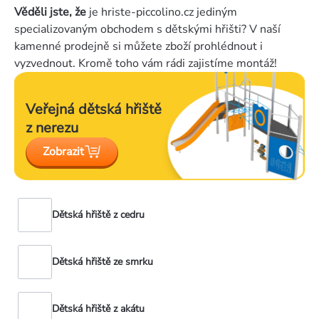
Věděli jste, že
je hriste-piccolino.cz jediným
specializovaným obchodem s dětskými hřišti? V naší
kamenné prodejně si můžete zboží prohlédnout i
vyzvednout. Kromě toho vám rádi zajistíme montáž!
Veřejná dětská
hřiště
z nerezu
Zobrazit
Dětská hřiště z cedru
Dětská hřiště ze smrku
Dětská hřiště z akátu