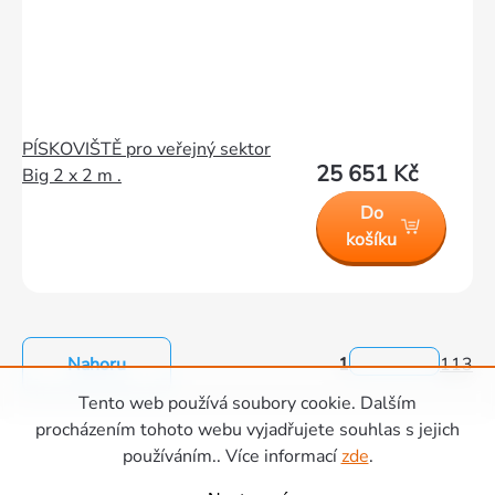
PÍSKOVIŠTĚ pro veřejný sektor
25 651 Kč
Big 2 x 2 m .
Do
košíku
Nahoru
1
113
Ovládací
Tento web používá soubory cookie. Dalším
prvky
Zápatí
procházením tohoto webu vyjadřujete souhlas s jejich
výpisu
používáním.. Více informací
zde
.