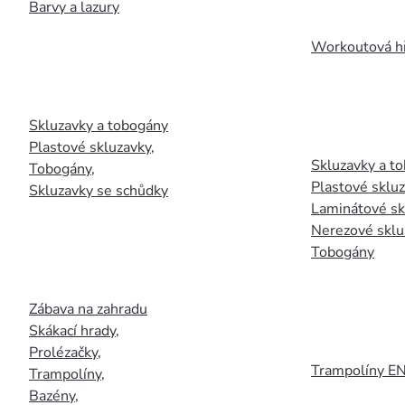
Barvy a lazury
Workoutová hř
Skluzavky a tobogány
Plastové skluzavky
,
Skluzavky a to
Tobogány
,
Plastové sklu
Skluzavky se schůdky
Laminátové sk
Nerezové sklu
Tobogány
Zábava na zahradu
Skákací hrady
,
Prolézačky
,
Trampolíny E
Trampolíny
,
Bazény
,