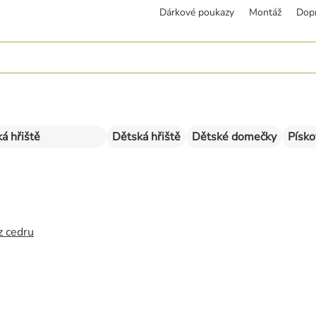
Dárkové poukazy
Montáž
Dop
á hřiště
Dětská hřiště
Dětské domečky
Písko
z cedru