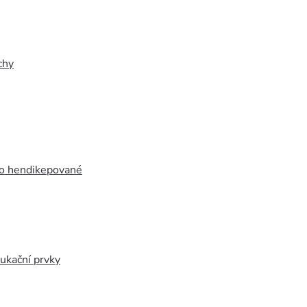
chy
ro hendikepované
ukační prvky