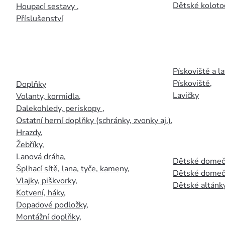
Dětské kolotoč
Houpací sestavy
,
Příslušenství
Pískoviště a la
Pískoviště
,
Doplňky
Lavičky
Volanty, kormidla
,
Dalekohledy, periskopy
,
Ostatní herní doplňky (schránky, zvonky aj.)
,
Hrazdy
,
Žebříky
,
Lanová dráha
,
Dětské domečk
Šplhací sítě, lana, tyče, kameny
,
Dětské domečk
Vlajky, piškvorky
,
Dětské altánky
Kotvení, háky
,
Dopadové podložky
,
Montážní doplňky
,