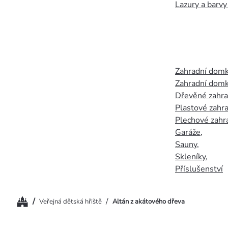
Lazury a barvy
Zahradní dom
Zahradní domk
Dřevěné zahr
Plastové zahr
Plechové zahr
Garáže
,
Sauny
,
Skleníky
,
Příslušenství
Domů
/
/
Veřejná dětská hřiště
Altán z akátového dřeva