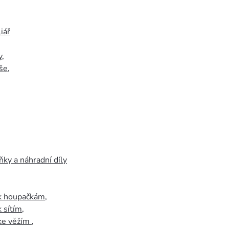
iář
y
,
še
,
ky a náhradní díly
 k houpačkám
,
k sítím
,
 ke věžím
,