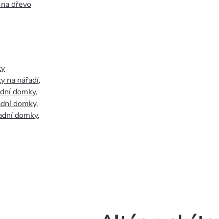
 na dřevo
ky
y na nářadí
,
adní domky
,
adní domky
,
adní domky
,