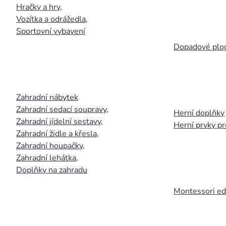
Hračky a hry
,
Vozítka a odrážedla
,
Sportovní vybavení
Dopadové plo
Zahradní nábytek
Zahradní sedací soupravy
,
Herní doplňky
Zahradní jídelní sestavy
,
Herní prvky p
Zahradní židle a křesla
,
Zahradní houpačky
,
Zahradní lehátka
,
Doplňky na zahradu
Montessori ed