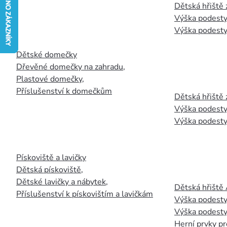
Dětská hřiště
Výška podesty
Výška podesty
Dětské domečky
Dřevěné domečky na zahradu
,
Plastové domečky
,
Příslušenství k domečkům
Dětská hřiště 
Výška podesty
Výška podesty
Pískoviště a lavičky
Dětská pískoviště
,
Dětské lavičky a nábytek
,
Dětská hřiště
Příslušenství k pískovištím a lavičkám
Výška podesty
Výška podesty
Herní prvky pr