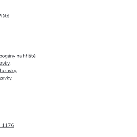
iště
bogány na hřiště
zavky
,
luzavky
,
zavky
,
N 1176