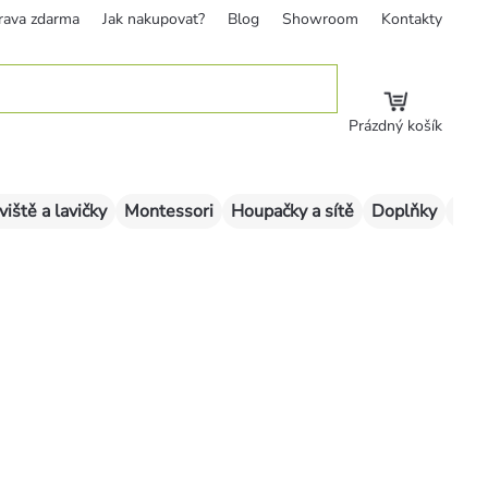
rava zdarma
Jak nakupovat?
Blog
Showroom
Kontakty
Prázdný košík
viště a lavičky
Montessori
Houpačky a sítě
Doplňky
Sklu