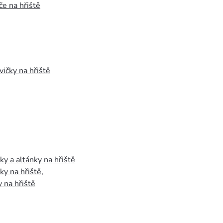
e na hřiště
vičky na hřiště
y a altánky na hřiště
y na hřiště
,
 na hřiště