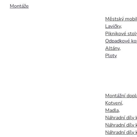
Montáže
Městský mobil
Lavičky
,
Piknikové stol
Odpadkové ko
Altány
,
Ploty
Montážní doplň
Kotvení
,
Madla
,
Náhradní díly
Náhradní díly 
Náhradní díly