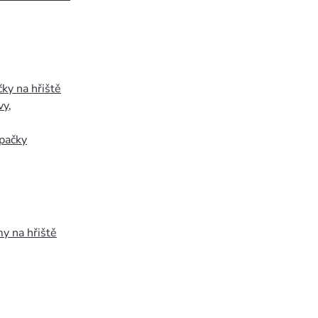
ky na hřiště
vy
,
pačky
y na hřiště