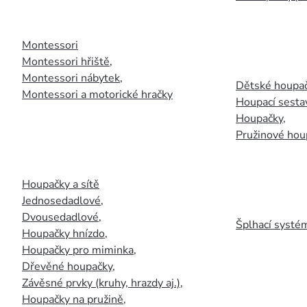
Montessori
Montessori hřiště
,
Montessori nábytek
,
Dětské houpač
Montessori a motorické hračky
Houpací sesta
Houpačky
,
Pružinové hou
Houpačky a sítě
Jednosedadlové
,
Dvousedadlové
,
Šplhací systém
Houpačky hnízdo
,
Houpačky pro miminka
,
Dřevěné houpačky
,
Závěsné prvky (kruhy, hrazdy aj.)
,
Houpačky na pružině
,