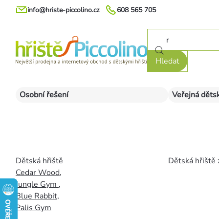
Přejít
info@hriste-piccolino.cz
608 565 705
na
obsah
Hledat
Osobní řešení
Veřejná dětsk
Dětská hřiště
Dětská hřiště 
Cedar Wood
,
Jungle Gym
,
Blue Rabbit
,
Palis Gym