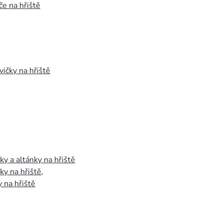
e na hřiště
vičky na hřiště
y a altánky na hřiště
y na hřiště
,
 na hřiště