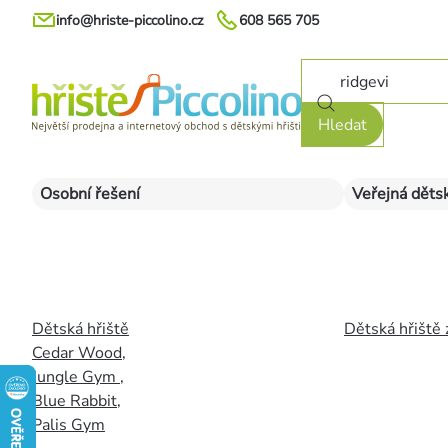
Přejít
info@hriste-piccolino.cz
608 565 705
na
obsah
Hledat
Osobní řešení
Veřejná dětsk
Dětská hřiště
Dětská hřiště 
Cedar Wood
,
Jungle Gym
,
Blue Rabbit
,
Palis Gym