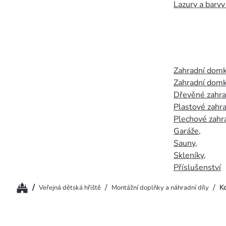
Lazury a barvy
Zahradní dom
Zahradní domk
Dřevěné zahr
Plastové zahr
Plechové zahr
Garáže
,
Sauny
,
Skleníky
,
Příslušenství
Domů
/
/
/
Veřejná dětská hřiště
Montážní doplňky a náhradní díly
Ko