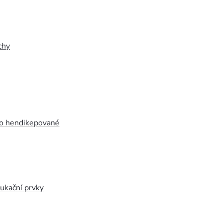
chy
ro hendikepované
ukační prvky