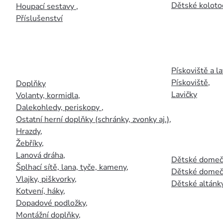
Dětské kolotoč
Houpací sestavy
,
Příslušenství
Pískoviště a la
Pískoviště
,
Doplňky
Lavičky
Volanty, kormidla
,
Dalekohledy, periskopy
,
Ostatní herní doplňky (schránky, zvonky aj.)
,
Hrazdy
,
Žebříky
,
Lanová dráha
,
Dětské domečk
Šplhací sítě, lana, tyče, kameny
,
Dětské domečk
Vlajky, piškvorky
,
Dětské altánky
Kotvení, háky
,
Dopadové podložky
,
Montážní doplňky
,