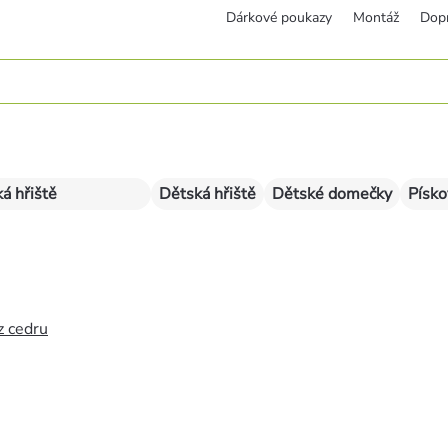
Dárkové poukazy
Montáž
Dop
á hřiště
Dětská hřiště
Dětské domečky
Písko
z cedru