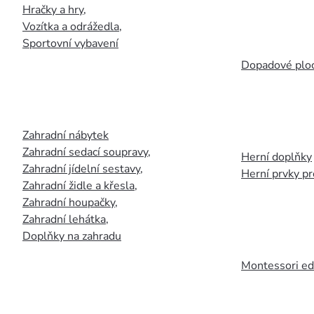
Hračky a hry
,
Vozítka a odrážedla
,
Sportovní vybavení
Dopadové plo
Zahradní nábytek
Zahradní sedací soupravy
,
Herní doplňky
Zahradní jídelní sestavy
,
Herní prvky p
Zahradní židle a křesla
,
Zahradní houpačky
,
Zahradní lehátka
,
Doplňky na zahradu
Montessori ed