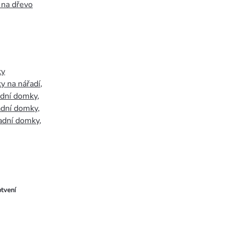
 na dřevo
ky
y na nářadí
,
adní domky
,
adní domky
,
adní domky
,
tvení