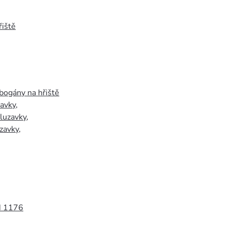
iště
bogány na hřiště
zavky
,
luzavky
,
zavky
,
N 1176