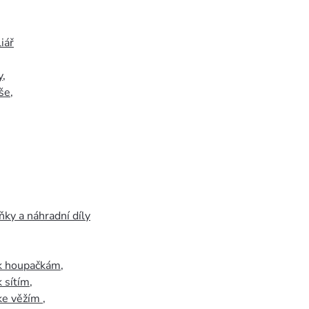
iář
y
,
še
,
ky a náhradní díly
 k houpačkám
,
k sítím
,
 ke věžím
,