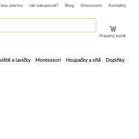
rava zdarma
Jak nakupovat?
Blog
Showroom
Kontakty
Prázdný košík
viště a lavičky
Montessori
Houpačky a sítě
Doplňky
Sklu