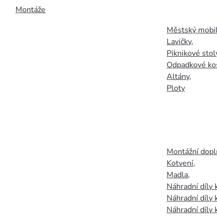
Montáže
Městský mobil
Lavičky
,
Piknikové stol
Odpadkové ko
Altány
,
Ploty
Montážní doplň
Kotvení
,
Madla
,
Náhradní díly
Náhradní díly 
Náhradní díly