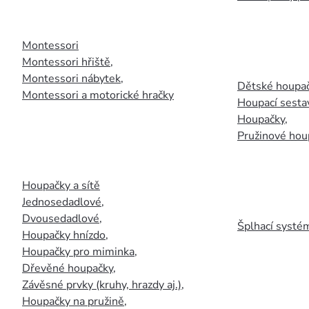
Montessori
Montessori hřiště
,
Montessori nábytek
,
Dětské houpač
Montessori a motorické hračky
Houpací sesta
Houpačky
,
Pružinové hou
Houpačky a sítě
Jednosedadlové
,
Dvousedadlové
,
Šplhací systém
Houpačky hnízdo
,
Houpačky pro miminka
,
Dřevěné houpačky
,
Závěsné prvky (kruhy, hrazdy aj.)
,
Houpačky na pružině
,