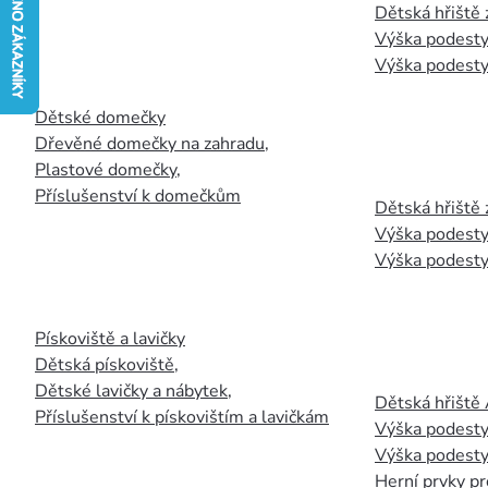
Dětská hřiště
Výška podesty
Výška podesty
Dětské domečky
Dřevěné domečky na zahradu
,
Plastové domečky
,
Příslušenství k domečkům
Dětská hřiště 
Výška podesty
Výška podesty
Pískoviště a lavičky
Dětská pískoviště
,
Dětské lavičky a nábytek
,
Dětská hřiště
Příslušenství k pískovištím a lavičkám
Výška podesty
Výška podesty
Herní prvky pr