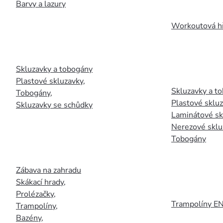
Barvy a lazury
Workoutová hř
Skluzavky a tobogány
Plastové skluzavky
,
Skluzavky a to
Tobogány
,
Plastové sklu
Skluzavky se schůdky
Laminátové sk
Nerezové sklu
Tobogány
Zábava na zahradu
Skákací hrady
,
Prolézačky
,
Trampolíny E
Trampolíny
,
Bazény
,