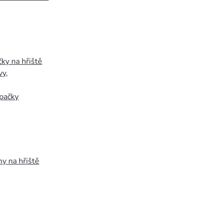
ky na hřiště
vy
,
pačky
y na hřiště