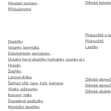
Dětské kolotoč
Houpací sestavy
,
Příslušenství
Pískoviště a la
Pískoviště
,
Doplňky
Lavičky
Volanty, kormidla
,
Dalekohledy, periskopy
,
Ostatní herní doplňky (schránky, zvonky aj.)
,
Hrazdy
,
Žebříky
,
Lanová dráha
,
Dětské domečk
Šplhací sítě, lana, tyče, kameny
,
Dětské domečk
Vlajky, piškvorky
,
Dětské altánky
Kotvení, háky
,
Dopadové podložky
,
Montážní doplňky
,