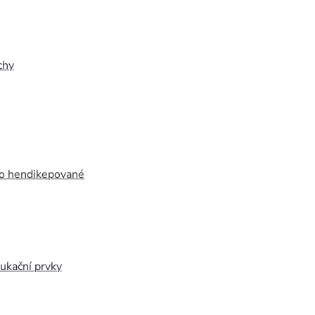
chy
ro hendikepované
ukační prvky