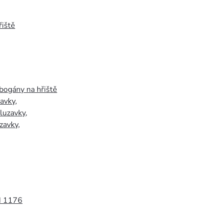
iště
bogány na hřiště
zavky
,
luzavky
,
zavky
,
N 1176