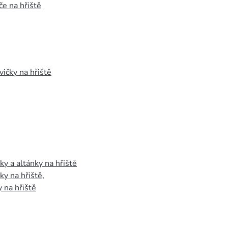
e na hřiště
vičky na hřiště
y a altánky na hřiště
y na hřiště
,
 na hřiště