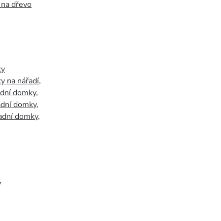
 na dřevo
ky
y na nářadí
,
adní domky
,
adní domky
,
adní domky
,
y