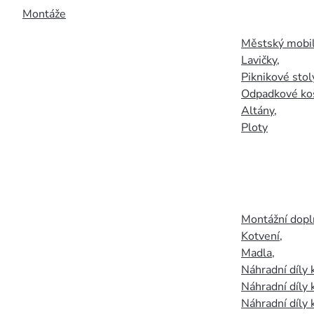
Montáže
Městský mobil
Lavičky
,
Piknikové stol
Odpadkové ko
Altány
,
Ploty
Montážní doplň
Kotvení
,
Madla
,
Náhradní díly
Náhradní díly 
Náhradní díly