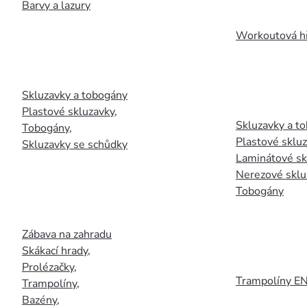
Barvy a lazury
Workoutová hř
Skluzavky a tobogány
Plastové skluzavky
,
Skluzavky a to
Tobogány
,
Plastové sklu
Skluzavky se schůdky
Laminátové sk
Nerezové sklu
Tobogány
Zábava na zahradu
Skákací hrady
,
Prolézačky
,
Trampolíny E
Trampolíny
,
Bazény
,