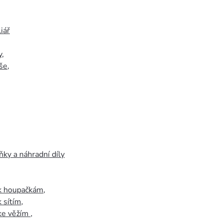
iář
y
,
še
,
ky a náhradní díly
 k houpačkám
,
k sítím
,
 ke věžím
,