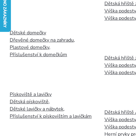
Dětská hřiště
Výška podesty
Výška podesty
Dětské domečky
Dřevěné domečky na zahradu
,
Plastové domečky
,
Příslušenství k domečkům
Dětská hřiště 
Výška podesty
Výška podesty
Pískoviště a lavičky
Dětská pískoviště
,
Dětské lavičky a nábytek
,
Dětská hřiště
Příslušenství k pískovištím a lavičkám
Výška podesty
Výška podesty
Herní prvky pr