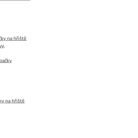
ky na hřiště
vy
,
pačky
y na hřiště