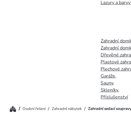
Lazury a barvy
Zahradní dom
Zahradní domk
Dřevěné zahr
Plastové zahr
Plechové zahr
Garáže
,
Sauny
,
Skleníky
,
Příslušenství
Domů
/
/
/
Osobní řešení
Zahradní nábytek
Zahradní sedací souprav