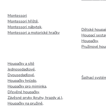
Montessori
Montessori hřiště
,
Montessori nábytek
,
Dětské houpač
Montessori a motorické hračky
Houpací sesta
Houpačky
,
Pružinové hou
Houpačky a sítě
Jednosedadlové
,
Dvousedadlové
,
Šplhací systém
Houpačky hnízdo
,
Houpačky pro miminka
,
Dřevěné houpačky
,
Závěsné prvky (kruhy, hrazdy aj.)
,
Houpačky na pružině
,