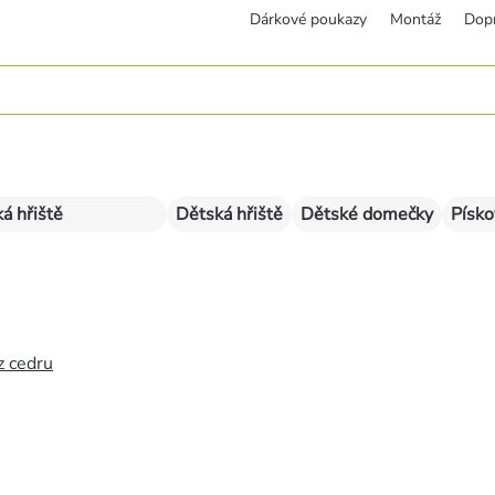
Dárkové poukazy
Montáž
Dop
á hřiště
Dětská hřiště
Dětské domečky
Písko
z cedru