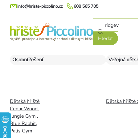
Přejít
info@hriste-piccolino.cz
608 565 705
na
obsah
Hledat
Osobní řešení
Veřejná dětsk
Dětská hřiště
Dětská hřiště 
Cedar Wood
,
Jungle Gym
,
Blue Rabbit
,
Palis Gym