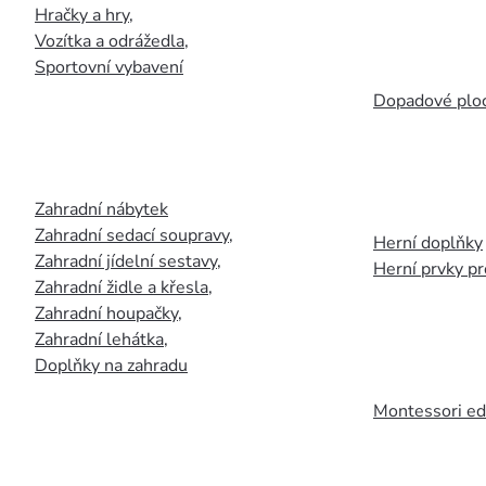
Hračky a hry
,
Vozítka a odrážedla
,
Sportovní vybavení
Dopadové plo
Zahradní nábytek
Zahradní sedací soupravy
,
Herní doplňky
Zahradní jídelní sestavy
,
Herní prvky p
Zahradní židle a křesla
,
Zahradní houpačky
,
Zahradní lehátka
,
Doplňky na zahradu
Montessori ed