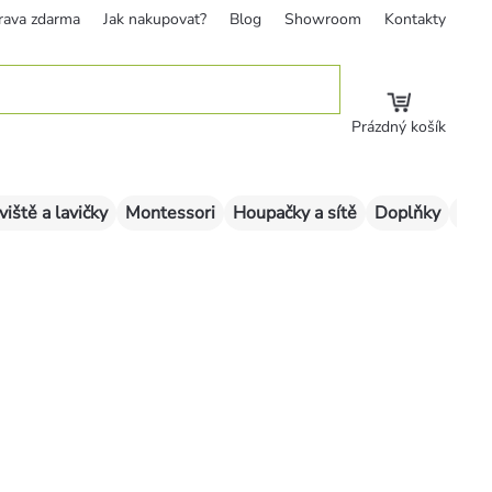
rava zdarma
Jak nakupovat?
Blog
Showroom
Kontakty
Prázdný košík
viště a lavičky
Montessori
Houpačky a sítě
Doplňky
Sklu