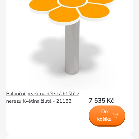
Balanční prvek na dětská hřiště z
7 535 Kč
nerezu Květina žlutá - 21183
Do
košíku