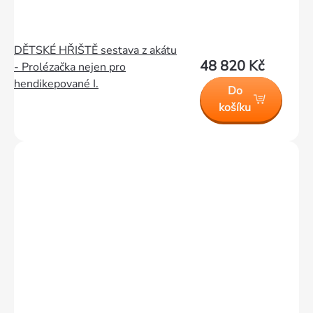
DĚTSKÉ HŘIŠTĚ sestava z akátu
48 820 Kč
- Prolézačka nejen pro
hendikepované I.
Do
košíku