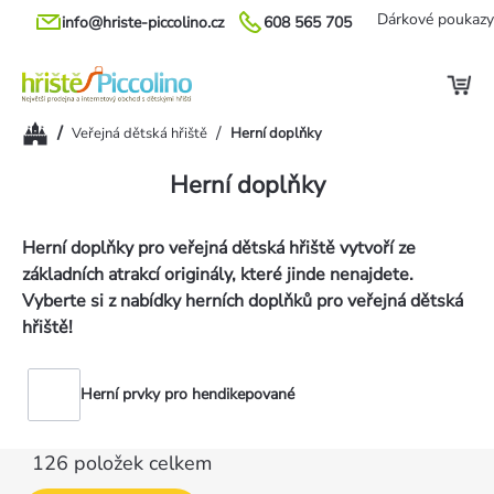
Přejít
Dárkové poukazy
info@hriste-piccolino.cz
608 565 705
na
obsah
Domů
/
/
Veřejná dětská hřiště
Herní doplňky
Herní doplňky
Herní doplňky pro veřejná dětská hřiště vytvoří ze
základních atrakcí originály, které jinde nenajdete.
Vyberte si z nabídky herních doplňků pro veřejná dětská
hřiště!
Herní prvky pro hendikepované
126
položek celkem