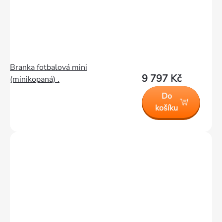
Branka fotbalová mini
9 797 Kč
(minikopaná) .
Do
košíku