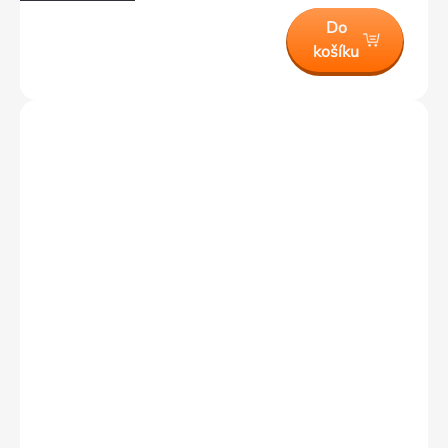
Do
košíku