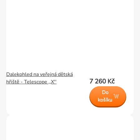
Dalekohled na veřejná dětská
7 260 Kč
hřiště - Telescope ,,X''
Do
košíku