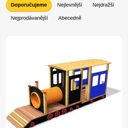
Řazení
Doporučujeme
Nejlevnější
Nejdražší
produktů
Nejprodávanější
Abecedně
Výpis
produktů