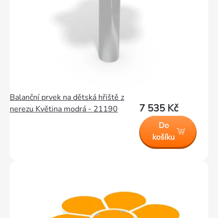
Balanční prvek na dětská hřiště z
7 535 Kč
nerezu Květina modrá - 21190
Do
košíku