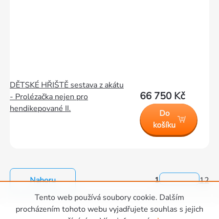
DĚTSKÉ HŘIŠTĚ sestava z akátu
66 750 Kč
- Prolézačka nejen pro
hendikepované II.
Do
košíku
Nahoru
1
12
Ovládací
Tento web používá soubory cookie. Dalším
prvky
Zápatí
procházením tohoto webu vyjadřujete souhlas s jejich
výpisu