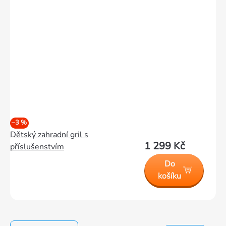
–3 %
Dětský zahradní gril s
1 299 Kč
příslušenstvím
Do
košíku