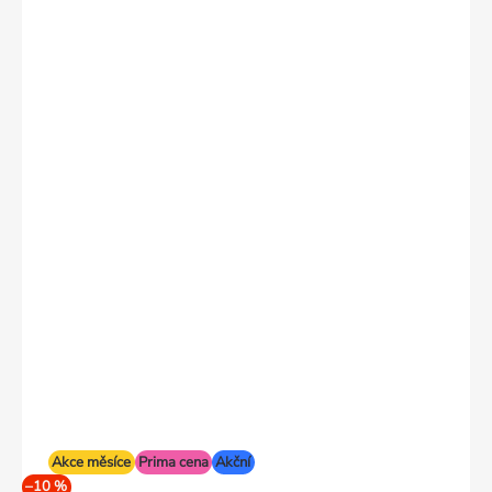
Akce měsíce
Prima cena
Akční
–10 %