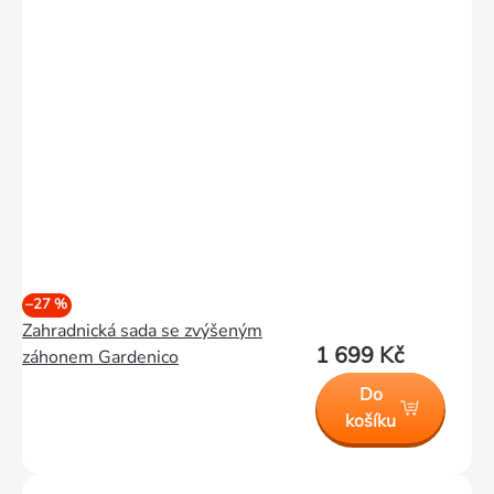
–27 %
Zahradnická sada se zvýšeným
1 699 Kč
záhonem Gardenico
Do
košíku