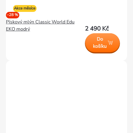
Akce měsíce
–28 %
Pískový mlýn Classic World Edu
2 490 Kč
EKO modrý
Do
košíku