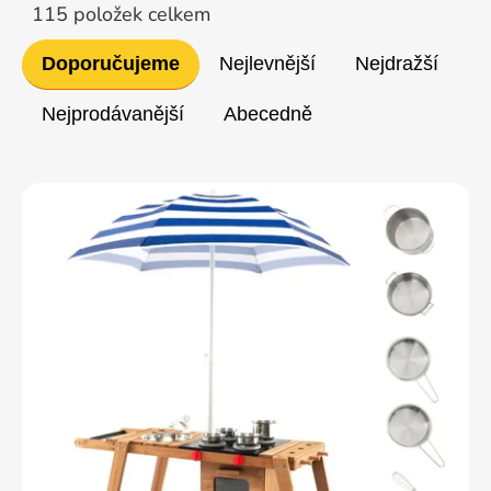
115
položek celkem
Řazení
Doporučujeme
Nejlevnější
Nejdražší
produktů
Nejprodávanější
Abecedně
Výpis
produktů