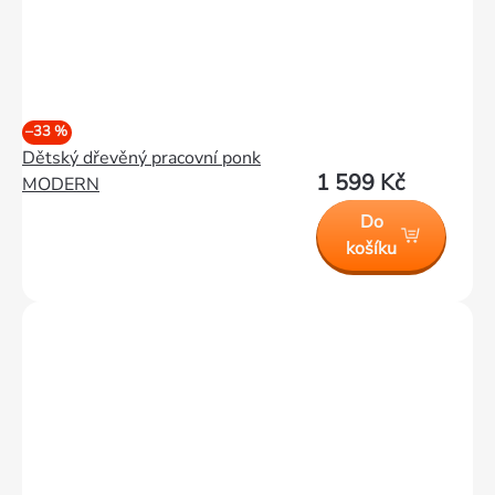
–33 %
Dětský dřevěný pracovní ponk
1 599 Kč
MODERN
Do
košíku