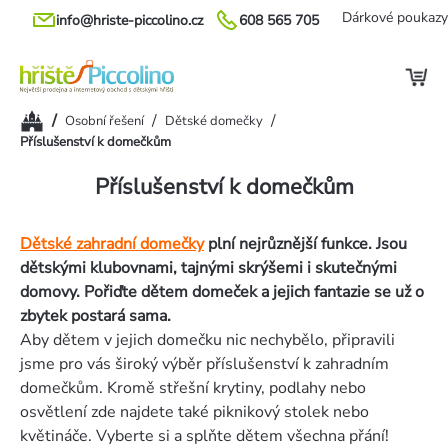
Přejít
Dárkové poukazy
info@hriste-piccolino.cz
608 565 705
na
obsah
Domů
/
/
/
Osobní řešení
Dětské domečky
Příslušenství k domečkům
Příslušenství k domečkům
Dětské zahradní domečky
plní nejrůznější funkce. Jsou
dětskými klubovnami, tajnými skrýšemi i skutečnými
domovy. Pořiďte dětem domeček a jejich fantazie se už o
zbytek postará sama.
Aby dětem v jejich domečku nic nechybělo, připravili
jsme pro vás široký výběr příslušenství k zahradním
domečkům. Kromě střešní krytiny, podlahy nebo
osvětlení zde najdete také piknikový stolek nebo
květináče. Vyberte si a splňte dětem všechna přání!