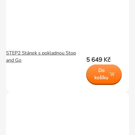
STEP2 Stánek s pokladnou Stop
5 649 Kč
and Go
Do
košíku