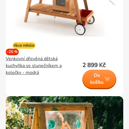
Akce měsíce
–25 %
Venkovní dřevěná dětská
2 899 Kč
kuchyňka se slunečníkem a
kolečky - modrá
Do
košíku