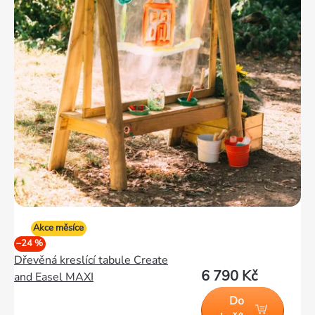
Akce měsíce
–24 %
Dřevěná kreslící tabule Create
6 790 Kč
and Easel MAXI
Do