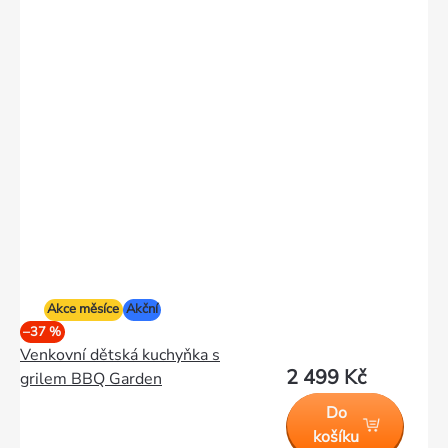
Akce měsíce
Akční
–37 %
Venkovní dětská kuchyňka s
2 499 Kč
grilem BBQ Garden
Do
košíku