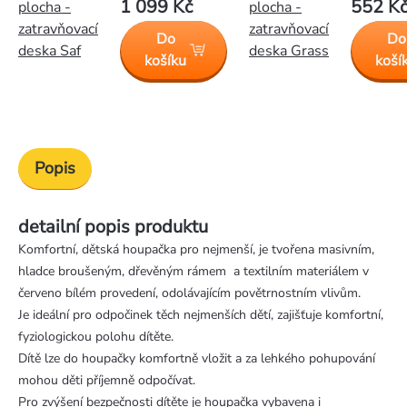
1 099 Kč
552 K
plocha -
plocha -
zatravňovací
zatravňovací
Do
Do
deska Saf
deska Grass
košíku
koší
Popis
detailní popis produktu
Komfortní, dětská houpačka pro nejmenší, je tvořena masivním,
hladce broušeným, dřevěným rámem a textilním materiálem v
červeno bílém provedení, odolávajícím povětrnostním vlivům.
Je ideální pro odpočinek těch nejmenších dětí, zajišťuje komfortní,
fyziologickou polohu dítěte.
Dítě lze do houpačky komfortně vložit a za lehkého pohupování
mohou děti příjemně odpočívat.
Pro zvýšení bezpečnosti dítěte je houpačka vybavena i