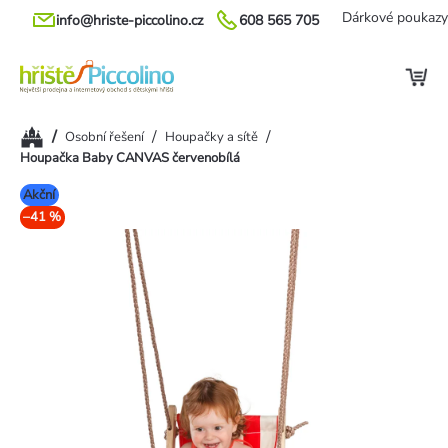
Přejít
Dárkové poukazy
info@hriste-piccolino.cz
608 565 705
na
obsah
Domů
/
/
/
Osobní řešení
Houpačky a sítě
Houpačka Baby CANVAS červenobílá
Akční
–41 %