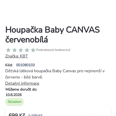
Houpačka Baby CANVAS
červenobílá
Průměrné
Podrobnosti hodnocení
hodnocení
Značka:
KBT
produktu
Kód:
001090103
je
Dětská látková houpačka Baby Canvas pro nejmenší v
0,0
červeno - bílé barvě.
z
Detailní informace
5
Můžeme doručit do:
hvězdiček.
10.8.2026
Skladem
699 Kč
1 199 Kč