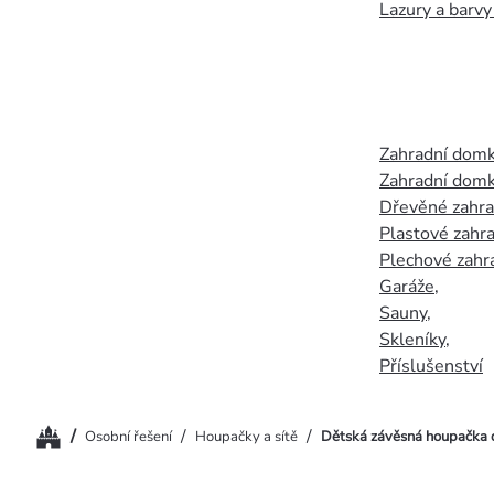
Lazury a barvy
Zahradní dom
Zahradní domk
Dřevěné zahr
Plastové zahr
Plechové zahr
Garáže
,
Sauny
,
Skleníky
,
Příslušenství
Domů
/
/
/
Osobní řešení
Houpačky a sítě
Dětská závěsná houpačka 