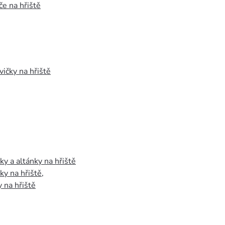
e na hřiště
vičky na hřiště
y a altánky na hřiště
y na hřiště
,
 na hřiště