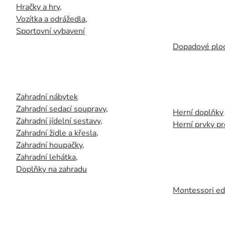
Hračky a hry
,
Vozítka a odrážedla
,
Sportovní vybavení
Dopadové plo
Zahradní nábytek
Zahradní sedací soupravy
,
Herní doplňky
Zahradní jídelní sestavy
,
Herní prvky p
Zahradní židle a křesla
,
Zahradní houpačky
,
Zahradní lehátka
,
Doplňky na zahradu
Montessori ed