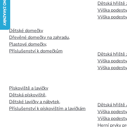
Dětská hřiště
Výška podesty
Výška podesty
Dětské domečky
Dřevěné domečky na zahradu
,
Plastové domečky
,
Příslušenství k domečkům
Dětská hřiště 
Výška podesty
Výška podesty
Pískoviště a lavičky
Dětská pískoviště
,
Dětské lavičky a nábytek
,
Dětská hřiště
Příslušenství k pískovištím a lavičkám
Výška podesty
Výška podesty
Herní prvky pr