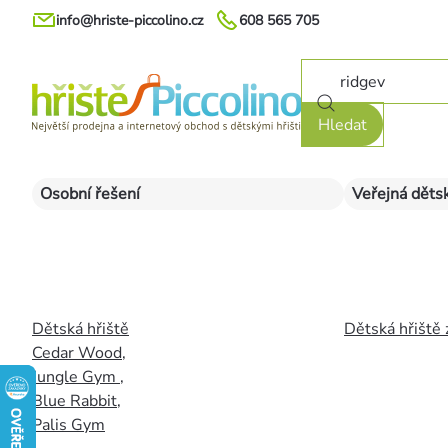
Přejít
info@hriste-piccolino.cz
608 565 705
na
obsah
Hledat
Osobní řešení
Veřejná dětsk
Dětská hřiště
Dětská hřiště 
Cedar Wood
,
Jungle Gym
,
Blue Rabbit
,
Palis Gym