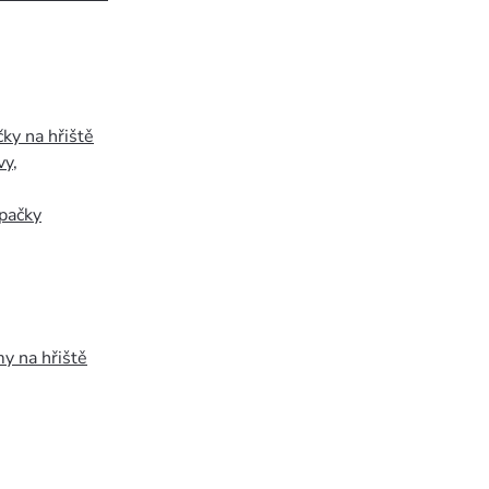
ky na hřiště
vy
,
pačky
y na hřiště