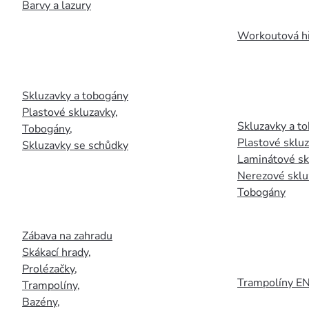
Barvy a lazury
Workoutová hř
Skluzavky a tobogány
Plastové skluzavky
,
Skluzavky a to
Tobogány
,
Plastové sklu
Skluzavky se schůdky
Laminátové sk
Nerezové sklu
Tobogány
Zábava na zahradu
Skákací hrady
,
Prolézačky
,
Trampolíny E
Trampolíny
,
Bazény
,