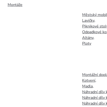
Montáže
Městský mobil
Lavičky
,
Piknikové stol
Odpadkové ko
Altány
,
Ploty
Montážní doplň
Kotvení
,
Madla
,
Náhradní díly
Náhradní díly 
Náhradní díly