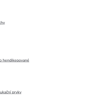
chy
ro hendikepované
ukační prvky