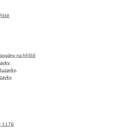
iště
bogány na hřiště
zavky
,
luzavky
,
zavky
,
N 1176