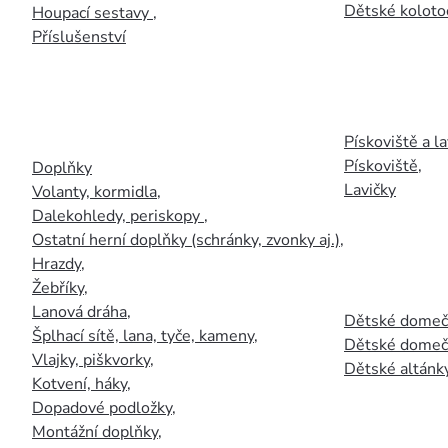
Dětské kolotoč
Houpací sestavy
,
Příslušenství
Pískoviště a la
Pískoviště
,
Doplňky
Lavičky
Volanty, kormidla
,
Dalekohledy, periskopy
,
Ostatní herní doplňky (schránky, zvonky aj.)
,
Hrazdy
,
Žebříky
,
Lanová dráha
,
Dětské domečk
Šplhací sítě, lana, tyče, kameny
,
Dětské domečk
Vlajky, piškvorky
,
Dětské altánky
Kotvení, háky
,
Dopadové podložky
,
Montážní doplňky
,