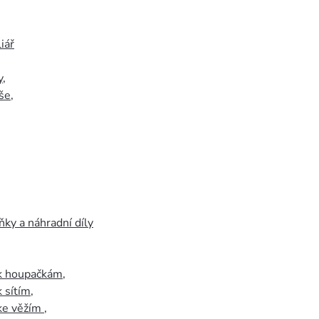
iář
y
,
še
,
ky a náhradní díly
 k houpačkám
,
k sítím
,
 ke věžím
,