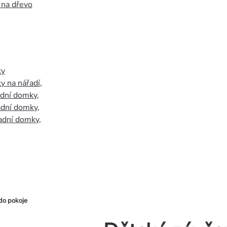
 na dřevo
ky
y na nářadí
,
adní domky
,
adní domky
,
adní domky
,
do pokoje