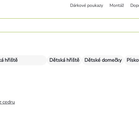
Dárkové poukazy
Montáž
Dop
á hřiště
Dětská hřiště
Dětské domečky
Písko
z cedru