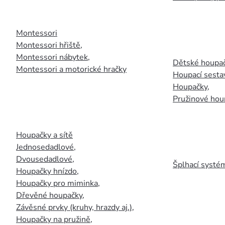
Montessori
Montessori hřiště
,
Montessori nábytek
,
Dětské houpač
Montessori a motorické hračky
Houpací sesta
Houpačky
,
Pružinové hou
Houpačky a sítě
Jednosedadlové
,
Dvousedadlové
,
Šplhací systém
Houpačky hnízdo
,
Houpačky pro miminka
,
Dřevěné houpačky
,
Závěsné prvky (kruhy, hrazdy aj.)
,
Houpačky na pružině
,