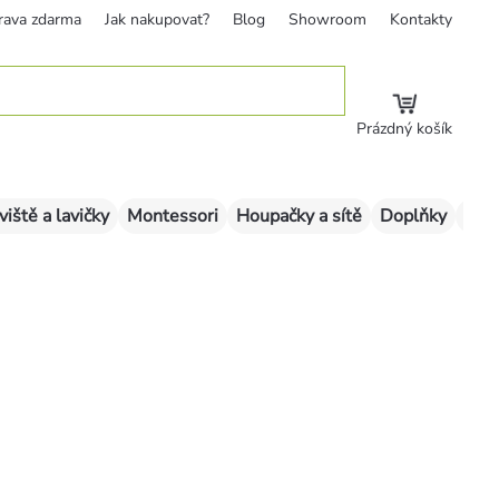
rava zdarma
Jak nakupovat?
Blog
Showroom
Kontakty
Prázdný košík
viště a lavičky
Montessori
Houpačky a sítě
Doplňky
Sklu