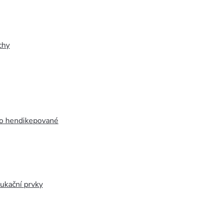
chy
ro hendikepované
ukační prvky