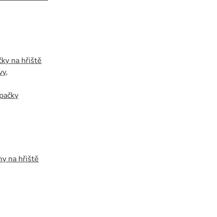
ky na hřiště
vy
,
pačky
y na hřiště