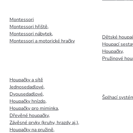
Montessori
Montessori hřiště
,
Montessori nábytek
,
Dětské houpač
Montessori a motorické hračky
Houpací sesta
Houpačky
,
Pružinové hou
Houpačky a sítě
Jednosedadlové
,
Dvousedadlové
,
Šplhací systém
Houpačky hnízdo
,
Houpačky pro miminka
,
Dřevěné houpačky
,
Závěsné prvky (kruhy, hrazdy aj.)
,
Houpačky na pružině
,