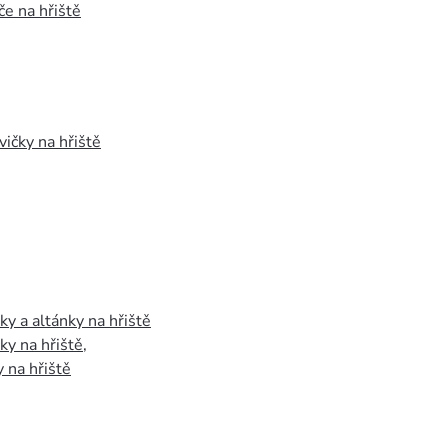
e na hřiště
vičky na hřiště
y a altánky na hřiště
y na hřiště
,
 na hřiště