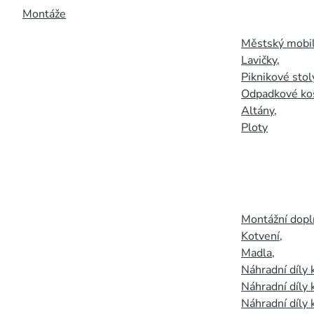
Montáže
Městský mobil
Lavičky
,
Piknikové stol
Odpadkové ko
Altány
,
Ploty
Montážní doplň
Kotvení
,
Madla
,
Náhradní díly
Náhradní díly 
Náhradní díly