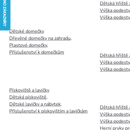
Dětská hřiště
Výška podesty
Výška podesty
Dětské domečky
Dřevěné domečky na zahradu
,
Plastové domečky
,
Příslušenství k domečkům
Dětská hřiště 
Výška podesty
Výška podesty
Pískoviště a lavičky
Dětská pískoviště
,
Dětské lavičky a nábytek
,
Dětská hřiště
Příslušenství k pískovištím a lavičkám
Výška podesty
Výška podesty
Herní prvky pr