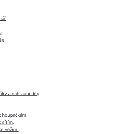
iář
y
,
še
,
ky a náhradní díly
 k houpačkám
,
k sítím
,
 ke věžím
,