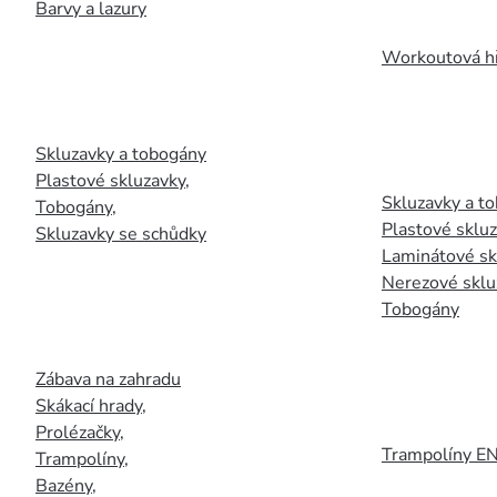
Barvy a lazury
Workoutová hř
Skluzavky a tobogány
Plastové skluzavky
,
Skluzavky a to
Tobogány
,
Plastové sklu
Skluzavky se schůdky
Laminátové sk
Nerezové sklu
Tobogány
Zábava na zahradu
Skákací hrady
,
Prolézačky
,
Trampolíny E
Trampolíny
,
Bazény
,