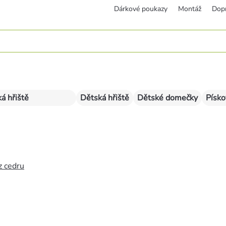
Dárkové poukazy
Montáž
Dop
á hřiště
Dětská hřiště
Dětské domečky
Písko
z cedru