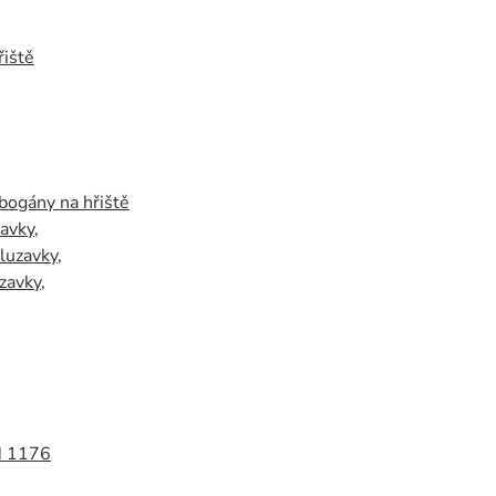
iště
bogány na hřiště
zavky
,
luzavky
,
zavky
,
N 1176