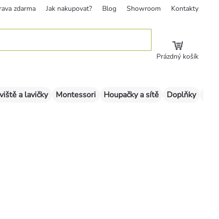
rava zdarma
Jak nakupovat?
Blog
Showroom
Kontakty
Prázdný košík
viště a lavičky
Montessori
Houpačky a sítě
Doplňky
Sklu