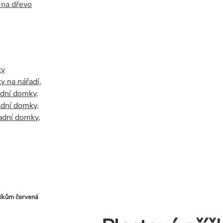
 na dřevo
ky
y na nářadí
,
adní domky
,
adní domky
,
adní domky
,
říkům červená