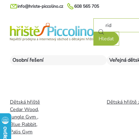
Přejít
info@hriste-piccolino.cz
608 565 705
na
obsah
Hledat
Osobní řešení
Veřejná dětsk
Dětská hřiště
Dětská hřiště 
Cedar Wood
,
Jungle Gym
,
Blue Rabbit
,
Palis Gym