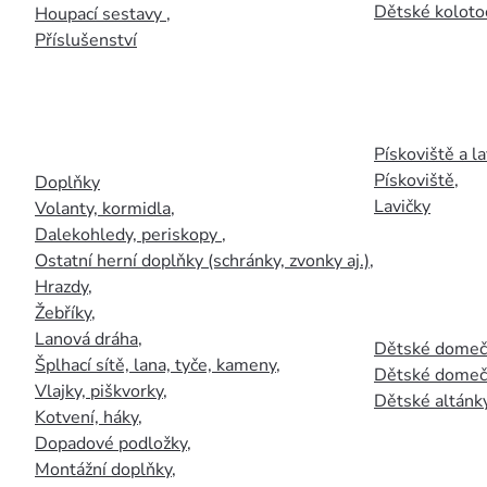
Dětské kolotoč
Houpací sestavy
,
Příslušenství
Pískoviště a la
Pískoviště
,
Doplňky
Lavičky
Volanty, kormidla
,
Dalekohledy, periskopy
,
Ostatní herní doplňky (schránky, zvonky aj.)
,
Hrazdy
,
Žebříky
,
Lanová dráha
,
Dětské domečk
Šplhací sítě, lana, tyče, kameny
,
Dětské domečk
Vlajky, piškvorky
,
Dětské altánky
Kotvení, háky
,
Dopadové podložky
,
Montážní doplňky
,