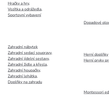
Hračky a hry
,
Vozítka a odrážedla
,
Sportovní vybavení
Dopadové plo
Zahradní nábytek
Zahradní sedací soupravy
,
Herní doplňky
Zahradní jídelní sestavy
,
Herní prvky p
Zahradní židle a křesla
,
Zahradní houpačky
,
Zahradní lehátka
,
Doplňky na zahradu
Montessori ed