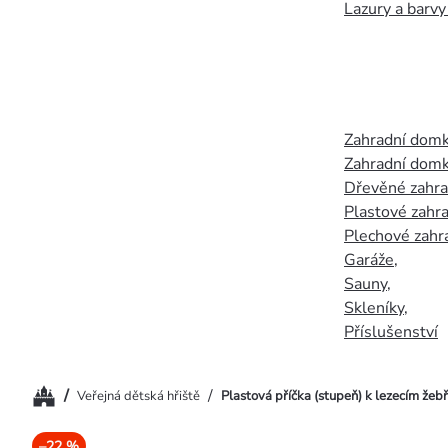
Lazury a barvy
Zahradní dom
Zahradní domk
Dřevěné zahr
Plastové zahr
Plechové zahr
Garáže
,
Sauny
,
Skleníky
,
Příslušenství
Domů
/
/
Veřejná dětská hřiště
Plastová příčka (stupeň) k lezecím žeb
–22 %