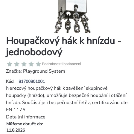
Houpačkový hák k hnízdu -
jednobodový
Průměrné
Podrobnosti hodnocení
hodnocení
Značka:
Playground System
produktu
Kód:
81700801001
je
Nerezový houpačkový hák k zavěšení skupinové
0,0
houpačky (hnízdo), umožňuje bezpečné houpání i otáčení
z
hnízda. Součástí je i bezpečnostní řetěz, certifikováno dle
5
EN 1176.
hvězdiček.
Detailní informace
Můžeme doručit do:
11.8.2026