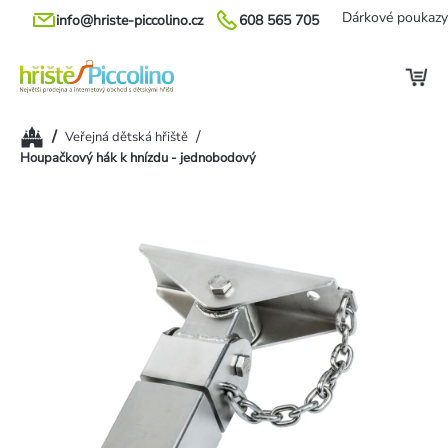
Přejít
Dárkové poukazy
info@hriste-piccolino.cz
608 565 705
na
obsah
Domů
/
/
Veřejná dětská hřiště
Houpačkový hák k hnízdu - jednobodový