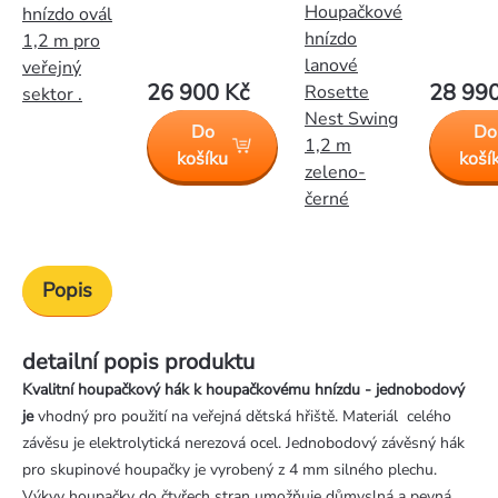
Houpačkové
hnízdo ovál
hnízdo
1,2 m pro
lanové
veřejný
26 900 Kč
28 990
Rosette
sektor .
Nest Swing
Do
Do
1,2 m
košíku
koší
zeleno-
černé
Popis
detailní popis produktu
Kvalitní houpačkový hák k houpačkovému hnízdu - jednobodový
je
vhodný pro použití na veřejná dětská hřiště. Materiál celého
závěsu je elektrolytická nerezová ocel. Jednobodový závěsný hák
pro skupinové houpačky je vyrobený z 4 mm silného plechu.
Výkyv houpačky do čtyřech stran umožňuje důmyslná a pevná