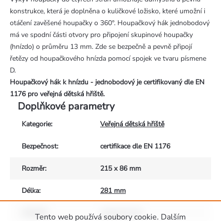
konstrukce, která je doplněna o kuličkové ložisko, které umožní i
otáčení zavěšené houpačky o 360°. Houpačkový hák jednobodový
má ve spodní části otvory pro připojení skupinové houpačky
(hnízdo) o průměru 13 mm. Zde se bezpečně a pevně připojí
řetězy od houpačkového hnízda pomocí spojek ve tvaru písmene
D.
Houpačkový hák k hnízdu - jednobodový je certifikovaný dle EN
1176 pro veřejná dětská hřiště.
Doplňkové parametry
Kategorie
:
Veřejná dětská hřiště
Bezpečnost
:
certifikace dle EN 1176
Rozměr
:
215 x 86 mm
Délka
:
281 mm
Materiál
:
nerezová ocel
Tento web používá soubory cookie. Dalším