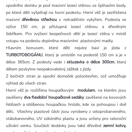
spodního domku je pod masivní lezecí stěnou se šplhacími body,
po které děti vyšplhají na horní podestu. Herní věž je zastřešena
masivní
dřevěnou střechou
s netradičním vykýřem. Podesta ve
výšce 150 cm, je přístupná lezecí stěnou a dřevěným
žebříkem. Pro zvýšení bezpečnosti dětí je lezecí stěna v místě
vstupu na podestu doplněna masivními plastovými madly.
Hlavním bonusem, které děti nejvíce baví je jízda z
TURBOTOBOGÁNU
, který je umístěn na podestě 150 cm a je v
délce 365cm. Z podesty vede i
skluzavka o délce 300cm
, který
dětem poskytne neopakovatelný zážitek z jízdy.
Z bočních stran je spodní domeček polootevřen, což umožňuje
výhled do všech stran.
Herní věž je rozšířena houpačkovým
modulem
, na kterém jsou
zavěšeny
dva flexibilní houpačkové sedáky
zavěšené na kovových
řetězech a oblíbenou houpačkou hnízdo, kde se pohoupou i dvě
děti
.
Všechny plastové části jsou vyrobeny z celoprobarveného,
stálobarevného, UV odolného plastu a jsou určeny pro celoroční
užívání venku. Součástí dodávky jsou také dřevěné
zemní kotvy,