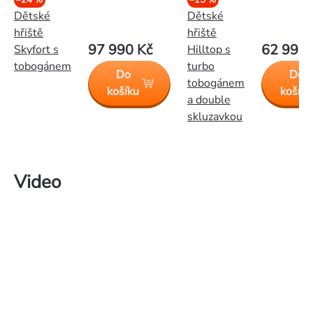
Dětské
Dětské
hřiště
hřiště
97 990 Kč
62 990 
Skyfort s
Hilltop s
tobogánem
turbo
Do
Do
tobogánem
košíku
košíku
a double
skluzavkou
Video