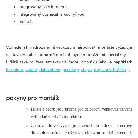
integrovaný piknik modul
integrovaný domeček s kuchyňkou
manuál
Vzhledem k nadrozměrné velikosti a náročnosti montáže vyžaduje
sestava instalaci odborně proškolenými montážními specialisty.
Hřiště také můžete zatraktivnit řadou doplňků jako je například:
kormidlo
,
volant
,
dalekohled
,
periskop
,
vlajka
,
dopisní schránka
aj
.
pokyny pro montáž
Hřiště z cedru jsou určena pro celoroční venkovní užívání
výhradně v privátním sektoru.
Cedrové dřevo vyžaduje pravidelnou údržbu. Cedrové
dřevo doporučujeme ošetřovat olejovou emulzí určenou k