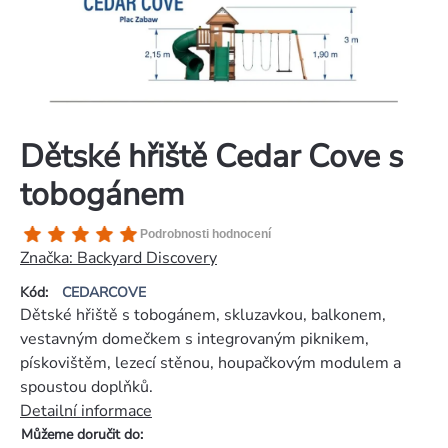
Dětské hřiště Cedar Cove s
tobogánem
Průměrné
Podrobnosti hodnocení
hodnocení
Značka:
Backyard Discovery
produktu
Kód:
CEDARCOVE
je
Dětské hřiště s tobogánem, skluzavkou, balkonem,
5,0
vestavným domečkem s integrovaným piknikem,
z
pískovištěm, lezecí stěnou, houpačkovým modulem a
5
spoustou doplňků.
hvězdiček.
Detailní informace
Můžeme doručit do: