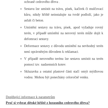
ochraně cedrového dřeva .
Sestavu lze umístit na trávu, písek, kačírek či mulčovací
kůru, nikdy hřiště neinstalujte na tvrdé podloží, jako je
asfalt či beton.
Umístění sestavy na trávu, písek, apod vyžaduje rovný
terén, v případě umístění na nerovný terén může dojít k
defomraci sestavy.
Deformace sestavy z důvodu umístění na nevhodný terén
není oprávněným důvodem k reklamaci.
V případě nerovného terénu lze sestavu umístit na terén
pomocí tzv. nadzemních kotev.
Skluzavku a ostatní plastové části stačí omýt mýdlovou
vodou. Mohou být ponechány celoročně venku.
Doplňující informace k parametrům
Proč si vybrat dětské hřiště z luxusního cedrového dřeva?