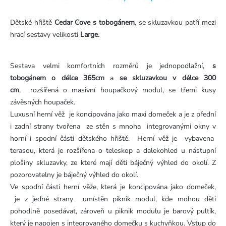
Dětské hřiště
Cedar Cove s tobogánem
, se skluzavkou patří mezi
hrací sestavy velikosti
Large.
Sestava velmi komfortních rozměrů je jednopodlažní,
s
tobogánem o délce 365cm
a
se skluzavkou v délce 300
cm
, rozšířená o masivní houpačkový modul, se třemi kusy
závěsných houpaček.
Luxusní herní věž je koncipována jako maxi domeček a je z přední
i zadní strany tvořena ze stěn s mnoha integrovanými okny v
horní i spodní části dětského hřiště. Herní věž je vybavena
terasou, která je rozšířena o teleskop a dalekohled u nástupní
plošiny skluzavky, ze které mají děti báječný výhled do okolí. Z
pozorovatelny je báječný výhled do okolí.
Ve spodní části herní věže, která je koncipována jako domeček,
je z jedné strany umístěn piknik modul, kde mohou děti
pohodlně posedávat, zároveň u piknik modulu je barový pultík,
který je napojen s integrovaného domečku s kuchyňkou. Vstup do