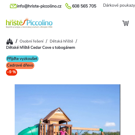
Přejít
Dárkové poukazy
info@hriste-piccolino.cz
608 565 705
na
obsah
Domů
/
/
/
Osobní řešení
Dětská hřiště
Dětské hřiště Cedar Cove s tobogánem
Přijďte vyzkoušet
Cedrové dřevo
–9 %