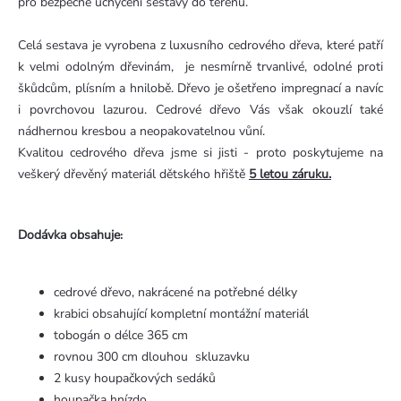
pro bezpečné uchycení sestavy do terénu.
Celá sestava je vyrobena z luxusního cedrového dřeva, které patří
k velmi odolným dřevinám, je nesmírně trvanlivé, odolné proti
škůdcům, plísním a hnilobě. Dřevo je ošetřeno impregnací a navíc
i povrchovou lazurou. Cedrové dřevo Vás však okouzlí také
nádhernou kresbou a neopakovatelnou vůní.
Kvalitou cedrového dřeva jsme si jisti - proto poskytujeme na
veškerý dřevěný materiál dětského hřiště
5 letou záruku.
Dodávka obsahuje
:
cedrové dřevo, nakrácené na potřebné délky
krabici obsahující kompletní montážní materiál
tobogán o délce 365 cm
rovnou 300 cm dlouhou skluzavku
2 kusy houpačkových sedáků
houpačka hnízdo