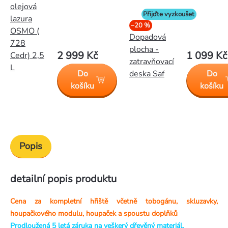
olejová
Přijďte vyzkoušet
lazura
–20 %
OSMO (
Dopadová
728
plocha -
2 999 Kč
1 099 Kč
Cedr) 2,5
zatravňovací
L
Do
Do
deska Saf
košíku
košíku
Popis
detailní popis produktu
Cena za kompletní hřiště včetně tobogánu, skluzavky,
houpačkového modulu, houpaček a spoustu doplňků
Prodloužená 5 letá záruka na veškerý dřevěný materiál.