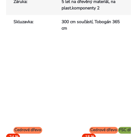
Záruka
:
5 let na dřevěný materiál, na
plast.komponenty 2
Skluzavka
:
300 cm součástí, Tobogán 365
cm
Cedrové dřevo
Cedrové dřevo
FSC dřev
–24 %
–15 %