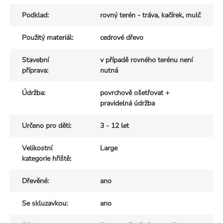
Podklad
:
rovný terén - tráva, kačírek, mulč
Použitý materiál
:
cedrové dřevo
Stavební
v případě rovného terénu není
příprava
:
nutná
Údržba
:
povrchově ošetřovat +
pravidelná údržba
Určeno pro děti
:
3 - 12 let
Velikostní
Large
kategorie hřiště
:
Dřevěné
:
ano
Se skluzavkou
:
ano