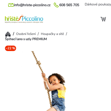
Přejít
Dárkové poukazy
info@hriste-piccolino.cz
608 565 705
na
obsah
Domů
/
/
/
Osobní řešení
Houpačky a sítě
Šplhací lano s uzly PREMIUM
–22 %