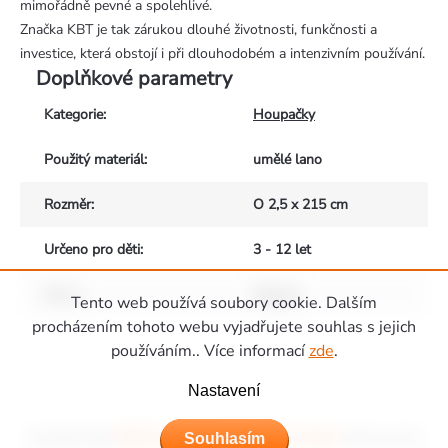
mimořádně pevné a spolehlivé.
Značka KBT je tak zárukou dlouhé životnosti, funkčnosti a
investice, která obstojí i při dlouhodobém a intenzivním používání.
Doplňkové parametry
Kategorie
:
Houpačky
Použitý materiál
:
umělé lano
Rozměr
:
O 2,5 x 215 cm
Určeno pro děti
:
3 - 12 let
Barva
:
Natural
Tento web používá soubory cookie. Dalším
Zápatí
procházením tohoto webu vyjadřujete souhlas s jejich
používáním.. Více informací
zde
.
Nastavení
Copyright 2026
Hřiště Piccolino - dětská hřiště a domečky
. Všechna práva
Souhlasím