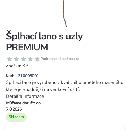
Šplhací lano s uzly
PREMIUM
Průměrné
Podrobnosti hodnocení
hodnocení
Značka:
KBT
produktu
Kód:
310003001
je
Šplhací lano je vyrobeno z kvalitního umělého materiálu,
0,0
které je vhodnější na venkovní užití.
z
Detailní informace
5
Můžeme doručit do:
hvězdiček.
7.8.2026
Skladem