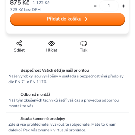
875 Kč
1 122 Kč
723 Kč bez DPH
Měrná
Přidat do košíku
cena:
Sdílet
Hlídat
Tisk
Bezpečnost Vašich dětí je naší prioritou
Naše výrobky jsou vyráběny v souladu s bezpečnostními předpisy
dle EN 71 a EN 1176.
Odborná montáž
Náš tým zkušených techniků šetří váš čas a provedou odbornou
montáž za vás.
Jistota kamenné prodejny
Zde si vše prohlédnete, vyzkoušíte i objednáte. Máte to k nám
daleko? Pak Vás zveme k virtuální prohlídce.