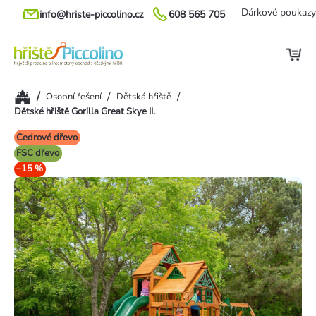
Přejít
Dárkové poukazy
info@hriste-piccolino.cz
608 565 705
na
obsah
Domů
/
/
/
Osobní řešení
Dětská hřiště
Dětské hřiště Gorilla Great Skye II.
Cedrové dřevo
FSC dřevo
–15 %