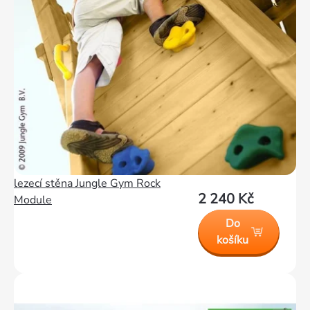
lezecí stěna Jungle Gym Rock
2 240 Kč
Module
Do
košíku