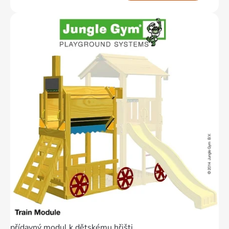
přídavný modul k dětskému hřišti