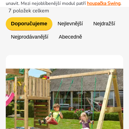
unavit. Mezi nejoblíbenější modul patří
houpačka Swing
.
7
položek celkem
Řazení
Doporučujeme
Nejlevnější
Nejdražší
produktů
Nejprodávanější
Abecedně
Výpis
produktů