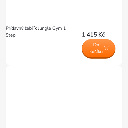
Přídavný žebřík Jungle Gym 1
1 415 Kč
Step
Do
košíku