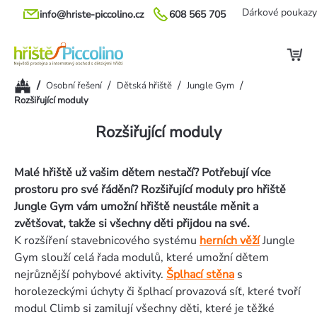
Přejít
Dárkové poukazy
info@hriste-piccolino.cz
608 565 705
na
obsah
Domů
/
/
/
/
Osobní řešení
Dětská hřiště
Jungle Gym
Rozšiřující moduly
Rozšiřující moduly
Malé hřiště už vašim dětem nestačí? Potřebují více
prostoru pro své řádění? Rozšiřující moduly pro hřiště
Jungle Gym vám umožní hřiště neustále měnit a
zvětšovat, takže si všechny děti přijdou na své.
K rozšíření stavebnicového systému
herních věží
Jungle
Gym slouží celá řada modulů, které umožní dětem
nejrůznější pohybové aktivity.
Šplhací stěna
s
horolezeckými úchyty či šplhací provazová síť, které tvoří
modul Climb si zamilují všechny děti, které je těžké