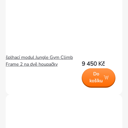
šplhací modul Jungle Gym Climb
9 450 Kč
Frame 2 na dvě houpačky
Do
košíku