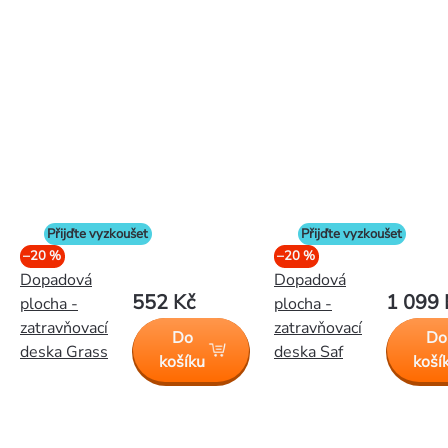
Přijďte vyzkoušet
Přijďte vyzkoušet
–20 %
–20 %
Dopadová
Dopadová
552 Kč
1 099 
plocha -
plocha -
zatravňovací
zatravňovací
Do
Do
deska Grass
deska Saf
košíku
koší