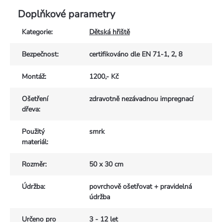
Doplňkové parametry
Kategorie
:
Dětská hřiště
Bezpečnost
:
certifikováno dle EN 71-1, 2, 8
Montáž
:
1200,- Kč
Ošetření
zdravotně nezávadnou impregnací
dřeva
:
Použitý
smrk
materiál
:
Rozměr
:
50 x 30 cm
Údržba
:
povrchově ošetřovat + pravidelná
údržba
Určeno pro
3 - 12 let