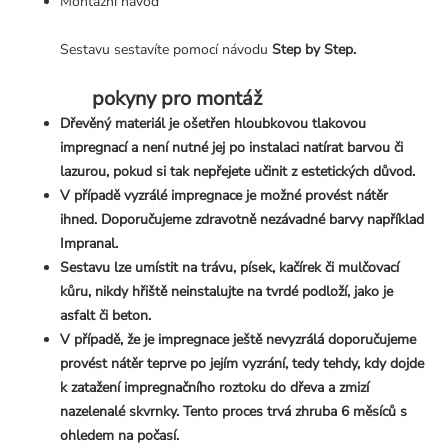
Montážní návod
Sestavu sestavíte pomocí návodu
Step by Step.
pokyny pro montáž
Dřevěný materiál je ošetřen hloubkovou tlakovou
impregnací a není nutné jej po instalaci natírat barvou či
lazurou, pokud si tak nepřejete učinit z estetických důvod.
V případě vyzrálé impregnace je možné provést nátěr
ihned. Doporučujeme zdravotně nezávadné barvy například
Impranal.
Sestavu lze umístit na trávu, písek, kačírek či mulčovací
kůru, nikdy hřiště neinstalujte na tvrdé podloží, jako je
asfalt či beton.
V případě, že je impregnace ještě nevyzrálá doporučujeme
provést nátěr teprve po jejím vyzrání, tedy tehdy, kdy dojde
k zatažení impregnačního roztoku do dřeva a zmizí
nazelenalé skvrnky. Tento proces trvá zhruba 6 měsíců s
ohledem na počasí.