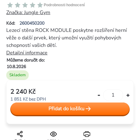
Průměrné
Podrobnosti hodnocení
hodnocení
Značka:
Jungle Gym
produktu
Kód:
2600450200
je
Lezecí stěna ROCK MODULE poskytne rozšíření herní
0,0
věže o další prvek, který umožní využití pohybových
z
schopností vašich dětí.
5
Detailní informace
hvězdiček.
Můžeme doručit do:
10.8.2026
Skladem
2 240 Kč
Měrná
1 851 Kč bez DPH
cena:
Přidat do košíku