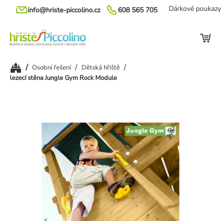
Přejít
Dárkové poukazy
info@hriste-piccolino.cz
608 565 705
na
obsah
Domů
/
/
/
Osobní řešení
Dětská hřiště
lezecí stěna Jungle Gym Rock Module