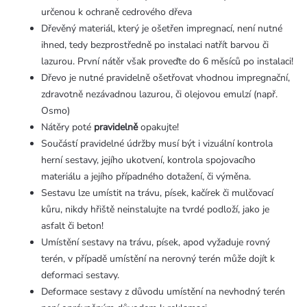
určenou k ochraně cedrového dřeva
Dřevěný materiál, který je ošetřen impregnací, není nutné
ihned, tedy bezprostředně po instalaci natřít barvou či
lazurou. První nátěr však proveďte do 6 měsíců po instalaci!
Dřevo je nutné pravidelně ošetřovat vhodnou impregnační,
zdravotně nezávadnou lazurou, či olejovou emulzí (např.
Osmo)
Nátěry poté
pravidelně
opakujte!
Součástí pravidelné údržby musí být i vizuální kontrola
herní sestavy, jejího ukotvení, kontrola spojovacího
materiálu a jejího případného dotažení, či výměna.
Sestavu lze umístit na trávu, písek, kačírek či mulčovací
kůru, nikdy hřiště neinstalujte na tvrdé podloží, jako je
asfalt či beton!
Umístění sestavy na trávu, písek, apod vyžaduje rovný
terén, v případě umístění na nerovný terén může dojít k
deformaci sestavy.
Deformace sestavy z důvodu umístění na nevhodný terén