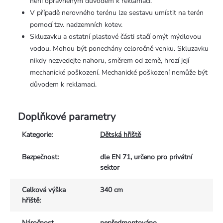
není oprávněným důvodem k reklamaci.
V případě nerovného terénu lze sestavu umístit na terén
pomocí tzv. nadzemních kotev.
Skluzavku a ostatní plastové části stačí omýt mýdlovou
vodou. Mohou být ponechány celoročně venku. Skluzavku
nikdy nezvedejte nahoru, směrem od země, hrozí její
mechanické poškození. Mechanické poškození nemůže být
důvodem k reklamaci.
Doplňkové parametry
Kategorie
:
Dětská hřiště
Bezpečnost
:
dle EN 71, určeno pro privátní
sektor
Celková výška
340 cm
hřiště
:
Náročnost
nepředmontováno