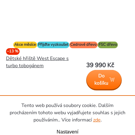
Akce měsíce
Přijďte vyzkoušet
Cedrové dřevo
FSC dřevo
–13 %
Dětské hřiště West Escape s
39 990 Kč
turbo tobogánem
Do
košíku
Tento web používá soubory cookie. Dalším
Zápatí
procházením tohoto webu vyjadřujete souhlas s jejich
používáním.. Více informací
zde
.
Nastavení