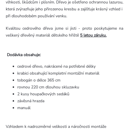
vlhkosti, škůdcům i plísním. Dřevo je ošetřeno ochrannou lazurou,
která zvýrazňuje jeho přirozenou kresbu a zajišťuje krásný vzhled i
při dlouhodobém používání venku.
Kvalitou cedrového dřeva jsme si jisti - proto poskytujeme na
veškerý dřevěný materiál dětského hřiště
5 letou záruku.
Dodávka obsahuje
:
cedrové dřevo, nakrácené na potřebné délky
krabici obsahující kompletní montážní materiál
tobogán o délce 365 cm
rovnou 220 cm dlouhou skluzavku
2 kusy houpačkových sedáků
závěsná hrazda
manuál
Vzhledem k nadrozměrné velikosti a náročnosti montáže