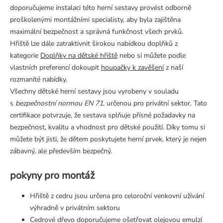
doporučujeme instalaci této herní sestavy provést odborně
proškolenými montážními specialisty, aby byla zajištěna
maximální bezpečnost a správná funkčnost všech prvků.
Hřiště lze dále zatraktivnit širokou nabídkou doplňků z
kategorie
Doplňky na dětské hřiště
nebo si můžete podle
vlastních preferencí dokoupit
houpačky k zavěšení
z naší
rozmanité nabídky.
Všechny dětské herní sestavy jsou vyrobeny v souladu
s
bezpečnostní normou EN 71
, určenou pro privátní sektor. Tato
certifikace potvrzuje, že sestava splňuje přísné požadavky na
bezpečnost, kvalitu a vhodnost pro dětské použití. Díky tomu si
můžete být jisti, že dětem poskytujete herní prvek, který je nejen
zábavný, ale především bezpečný.
pokyny pro montáž
Hřiště z cedru jsou určena pro celoroční venkovní užívání
výhradně v privátním sektoru
Cedrové dřevo doporučujeme ošetřovat olejovou emulzí