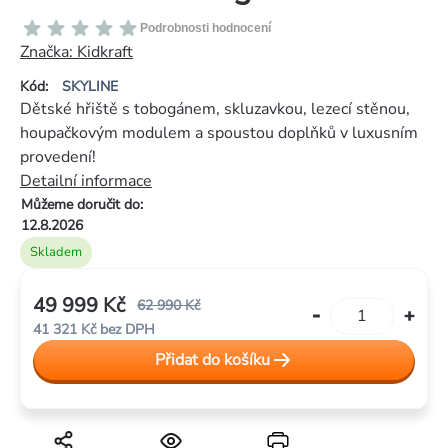
Průměrné
Podrobnosti hodnocení
hodnocení
Značka:
Kidkraft
produktu
Kód:
SKYLINE
je
Dětské hřiště s tobogánem, skluzavkou, lezecí stěnou,
0,0
houpačkovým modulem a spoustou doplňků v luxusním
z
provedení!
5
Detailní informace
hvězdiček.
Můžeme doručit do:
12.8.2026
Skladem
49 999 Kč
62 990 Kč
41 321 Kč bez DPH
Měrná
Přidat do košíku
cena: