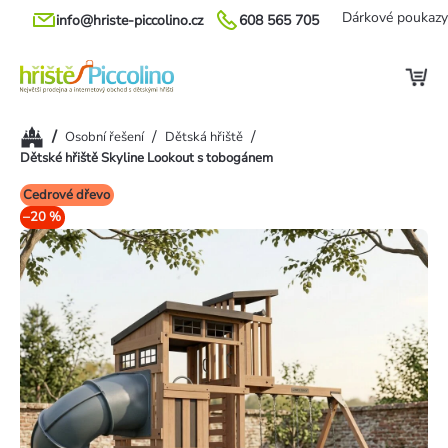
Přejít
Dárkové poukazy
info@hriste-piccolino.cz
608 565 705
na
obsah
Domů
/
/
/
Osobní řešení
Dětská hřiště
Dětské hřiště Skyline Lookout s tobogánem
Cedrové dřevo
–20 %