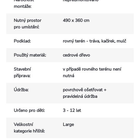
montáže
:
Nutný prostor
490 x 360 cm
pro umístění
:
Podklad
:
rovný terén - tráva, kačírek, mulč
Použitý materiál
:
cedrové dřevo
Stavební
v případě rovného terénu není
příprava
:
nutná
Údržba
:
povrchově ošetřovat +
pravidelná údržba
Určeno pro děti
:
3 - 12 let
Velikostní
Large
kategorie hřiště
: