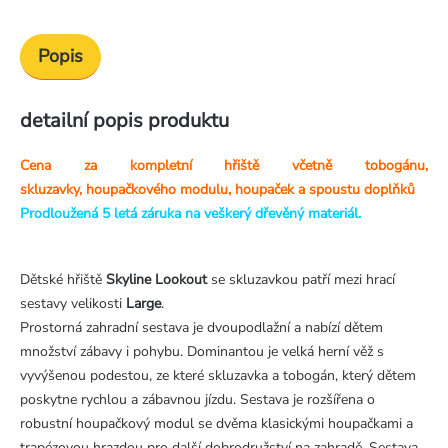
Popis
detailní popis produktu
Cena za kompletní hřiště včetně tobogánu,
skluzavky, houpačkového modulu, houpaček a spoustu doplňků
Prodloužená 5 letá záruka na veškerý dřevěný materiál.
Dětské hřiště
Skyline Lookout
se skluzavkou patří mezi hrací
sestavy velikosti
Large
.
Prostorná zahradní sestava je dvoupodlažní a nabízí dětem
množství zábavy i pohybu. Dominantou je velká herní věž s
vyvýšenou podestou, ze které skluzavka a tobogán, který dětem
poskytne rychlou a zábavnou jízdu. Sestava je rozšířena o
robustní houpačkový modul se dvěma klasickými houpačkami a
trapézovou hrazdou pro další dobrodružství na zahradě. Sestava