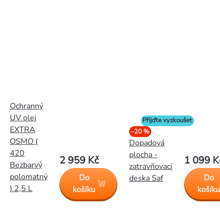
Ochranný
UV olej
Přijďte vyzkoušet
EXTRA
–20 %
OSMO (
Dopadová
420
plocha -
2 959 Kč
1 099 K
Bezbarvý
zatravňovací
polomatný
Do
Do
deska Saf
) 2,5 L
košíku
košík