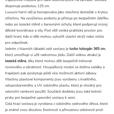
disponuje podestou 125 cm.
Luxusní herní věž je koncipována jako otevřený domeček s krytou
střechou. Na vyvýšenou podestu je přístup po bezpečném žebříku
nebo po lezecké stěně s barevnými úchyty, které podporují rozvoj
dětské koordinace a síly. Pod věží vzniká praktický prostor pro
další hraní, kde si děti mohou vytvořit vlastní skrýš nebo místo
pro odpočinek.
Jedním z hlavních lákadel celé sestavy je
turbo tobogán 365 cm
,
který umožňuje si užít radostnou jízdu. Další velkou atrakcí je
lezecká stěna
, díky které mohou děti bezpečně trénovat
rovnováhu a obratnost. Houpačkový modul se dvěma sedáky a
trapézem pak poskytuje ještě více možností aktivní zábavy.
Všechny plastové komponenty jsou vyrobeny z kvalitního,
celoprobarveného a UV odolného plastu, který je vhodný pro
celoroční venkovní použití. Součástí dodávky jsou také kotvící
prvky pro bezpečné upevnění sestavy k zemi.
Celá hrací sestava je vyrobena z odolného cedrového dřeva, které
je známé svou dlouhou životností a přirozenou odolností proti