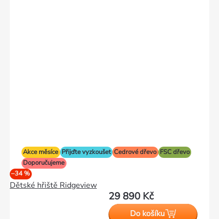
Akce měsíce
Přijďte vyzkoušet
Cedrové dřevo
FSC dřevo
Doporučujeme
–34 %
Dětské hřiště Ridgeview
29 890 Kč
Do košíku