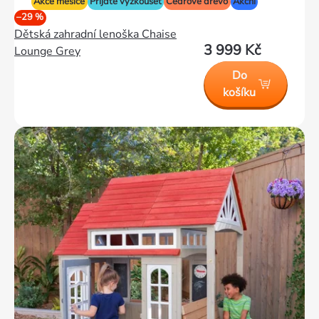
Akce měsíce
Přijďte vyzkoušet
Cedrové dřevo
Akční
–29 %
Dětská zahradní lenoška Chaise
3 999 Kč
Lounge Grey
Do
košíku