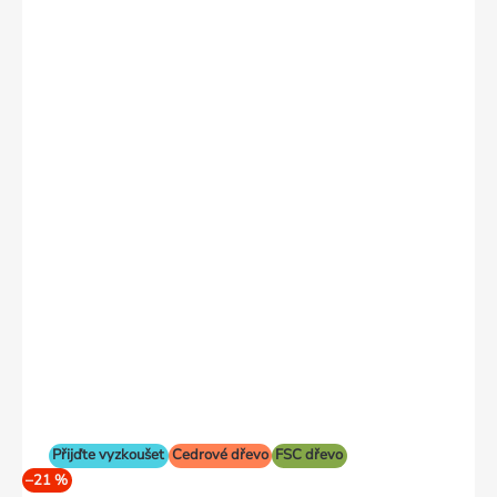
Přijďte vyzkoušet
Cedrové dřevo
FSC dřevo
–21 %