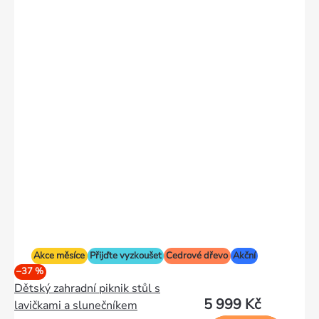
Akce měsíce
Přijďte vyzkoušet
Cedrové dřevo
Akční
–37 %
Dětský zahradní piknik stůl s
5 999 Kč
lavičkami a slunečníkem