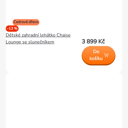
Cedrové dřevo
–13 %
Dětské zahradní lehátko Chaise
3 899 Kč
Lounge se slunečníkem
Do
košíku