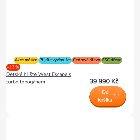
Akce měsíce
Přijďte vyzkoušet
Cedrové dřevo
FSC dřevo
–13 %
Dětské hřiště West Escape s
39 990 Kč
turbo tobogánem
Do
košíku