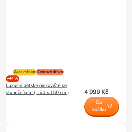
Akce měsíce
Cedrové dřevo
–44 %
Luxusní dětské pískoviště se
4 999 Kč
slunečníkem ( 160 x 150 cm )
Do
košíku