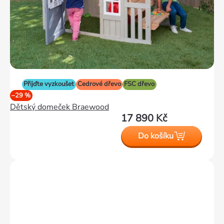
Přijďte vyzkoušet
Cedrové dřevo
FSC dřevo
–29 %
Dětský domeček Braewood
17 890 Kč
Do košíku