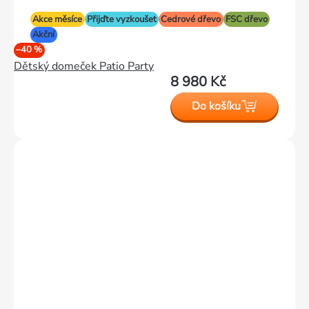
Akce měsíce
Přijďte vyzkoušet
Cedrové dřevo
FSC dřevo
Akční
–40 %
Dětský domeček Patio Party
8 980 Kč
Do košíku