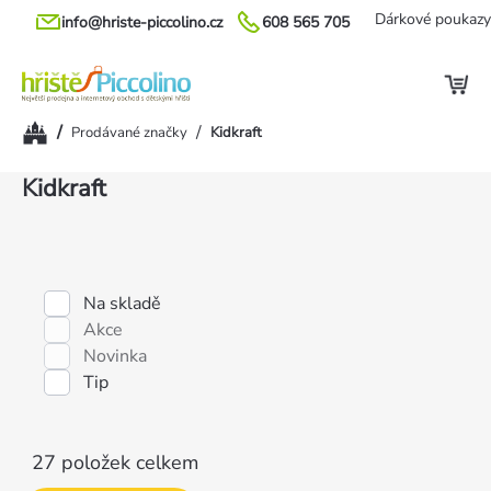
Přejít
Dárkové poukazy
info@hriste-piccolino.cz
608 565 705
na
obsah
Domů
/
/
Prodávané značky
Kidkraft
Výpis
Kidkraft
produktů
Na skladě
Akce
Novinka
Tip
27
položek celkem