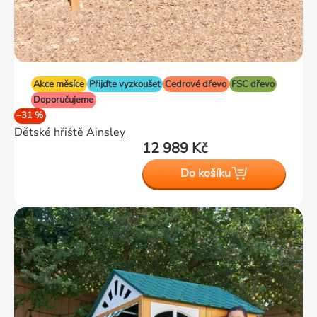
Akce měsíce
Přijďte vyzkoušet
Cedrové dřevo
FSC dřevo
Doporučujeme
–31 %
Dětské hřiště Ainsley
12 989 Kč
Do košíku