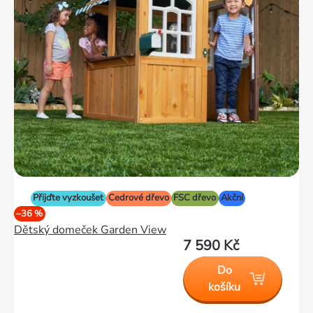
Přijďte vyzkoušet
Cedrové dřevo
FSC dřevo
Akční
–36 %
Dětský domeček Garden View
7 590 Kč
Do
košíku