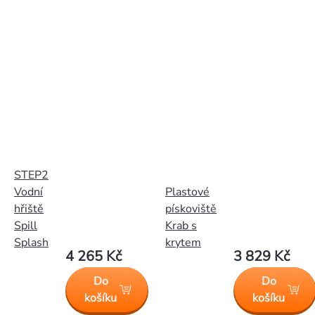
STEP2
Vodní
Plastové
hřiště
pískoviště
Spill
Krab s
Splash
krytem
4 265 Kč
3 829 Kč
Do
Do
košíku
košíku