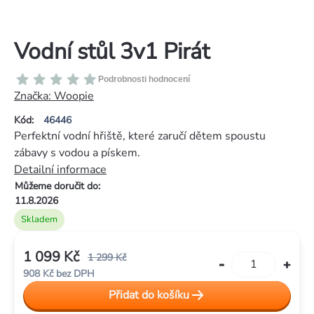
Vodní stůl 3v1 Pirát
Průměrné
Podrobnosti hodnocení
hodnocení
Značka:
Woopie
produktu
Kód:
46446
je
Perfektní vodní hřiště, které zaručí dětem spoustu
0,0
zábavy s vodou a pískem.
z
Detailní informace
5
Můžeme doručit do:
hvězdiček.
11.8.2026
Skladem
1 099 Kč
1 299 Kč
908 Kč bez DPH
Měrná
Přidat do košíku
cena: