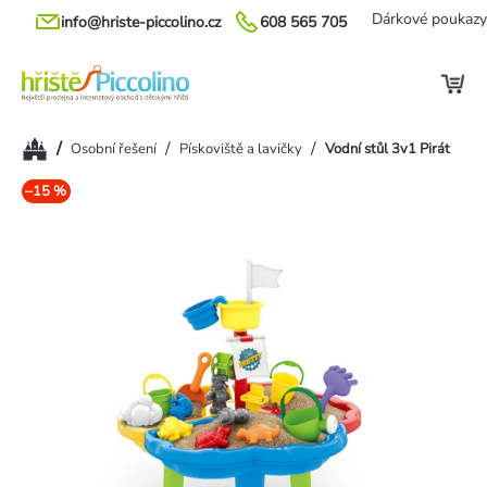
Přejít
Dárkové poukazy
info@hriste-piccolino.cz
608 565 705
na
obsah
Domů
/
/
/
Osobní řešení
Pískoviště a lavičky
Vodní stůl 3v1 Pirát
–15 %