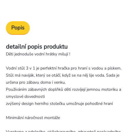
Popis
detailní popis produktu
Děti jednoduše vodní hrátky milují !
Vodní stůl 3 v 1 je perfektní hračka pro hraní s vodou a pískem.
Stůl má naviják, který se otáčí, když se na něj lije voda. Sada je
určena pro zábavu doma i venku.
Používáním zábavných doplňků děti rozvíjejí jemnou motoriku a
smyslové dovednosti
zvýšený design herního stolečku umožnuje pohodlné hraní
Minimální náročnost montáže
Vyrobeno z odolného, stálobarevného, zdravotně nezávadného