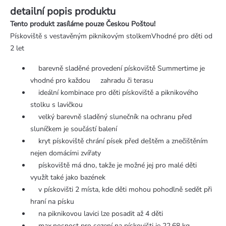
detailní popis produktu
Tento produkt zasíláme pouze Českou Poštou!
Pískoviště s vestavěným piknikovým stolkemVhodné pro děti od
2 let
barevně sladěné provedení pískoviště Summertime je
vhodné pro každou zahradu či terasu
ideální kombinace pro děti pískoviště a piknikového
stolku s lavičkou
velký barevně sladěný slunečník na ochranu před
sluníčkem je součástí balení
kryt pískoviště chrání písek před deštěm a znečištěním
nejen domácími zvířaty
pískoviště má dno, takže je možné jej pro malé děti
využít také jako bazének
v pískovišti 2 místa, kde děti mohou pohodlně sedět při
hraní na písku
na piknikovou lavici lze posadit až 4 děti
max.nosnost pro sezení na pískovišti je 22,68 kg