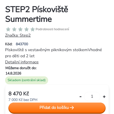
STEP2 Pískoviště
Summertime
Průměrné
Podrobnosti hodnocení
hodnocení
Značka:
Step2
produktu
Kód:
843700
je
Pískoviště s vestavěným piknikovým stolkemVhodné
0,0
pro děti od 2 let
z
Detailní informace
5
Můžeme doručit do:
hvězdiček.
14.8.2026
Skladem (centrální sklad)
8 470 Kč
Měrná
7 000 Kč bez DPH
cena:
Přidat do košíku