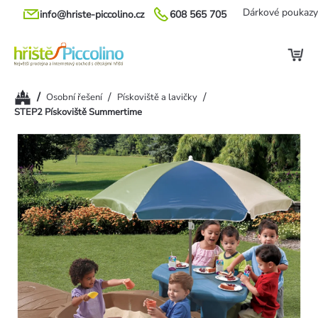
Přejít
Dárkové poukazy
info@hriste-piccolino.cz
608 565 705
na
obsah
Domů
/
/
/
Osobní řešení
Pískoviště a lavičky
STEP2 Pískoviště Summertime