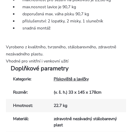
max.nosnost lavice je 90,7 kg
doporučená max. váha písku 90,7 kg
příslušenství: 2 lopatky, 2 misky, 1 slunečník
snadná montáž
Vyrobeno z kvalitního, tvrzeného, stálobarevného, zdravotně
nezávadného plastu.
Vhodné pro vnitřní i venkovní užití
Doplňkové parametry
Kategorie
:
Pískoviště a lavičky
Rozměr
:
(v. š. h.) 33 x 145 x 178cm
Hmotnost
:
22.7 kg
Materiál
:
zdravotně nezávadný stálobarevný
plast