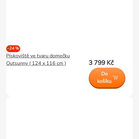
–24 %
Pískoviště ve tvaru domečku
3 799 Kč
Outsunny ( 124 x 116 cm )
Do
košíku