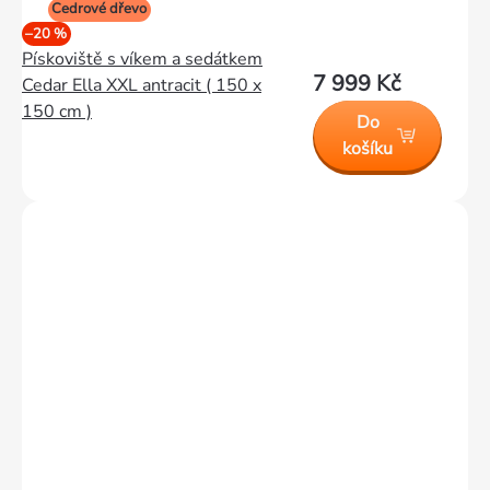
Cedrové dřevo
–20 %
Pískoviště s víkem a sedátkem
7 999 Kč
Cedar Ella XXL antracit ( 150 x
150 cm )
Do
košíku