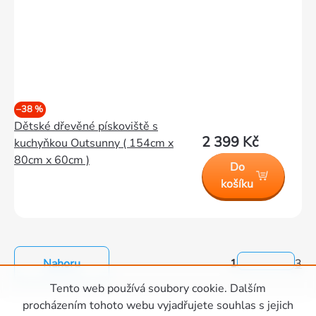
–38 %
Dětské dřevěné pískoviště s
2 399 Kč
kuchyňkou Outsunny ( 154cm x
80cm x 60cm )
Do
košíku
Nahoru
1
3
Ovládací
Tento web používá soubory cookie. Dalším
prvky
Zápatí
procházením tohoto webu vyjadřujete souhlas s jejich