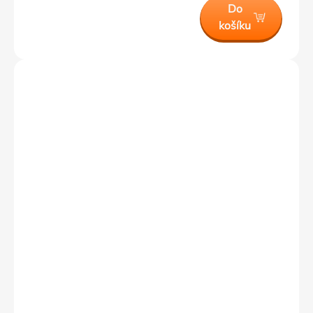
Do
košíku