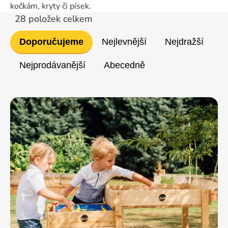
kočkám, kryty či písek.
28
položek celkem
Řazení
Doporučujeme
Nejlevnější
Nejdražší
produktů
Nejprodávanější
Abecedně
Výpis
produktů