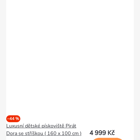
–44 %
Luxusní dětské pískoviště Pirát
4 999 Kč
Dora se stříškou ( 160 x 100 cm )