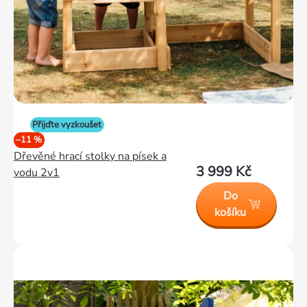
Přijďte vyzkoušet
–11 %
Dřevěné hrací stolky na písek a
3 999 Kč
vodu 2v1
Do
košíku