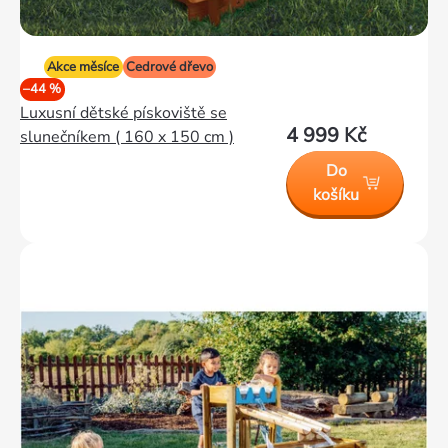
Akce měsíce
Cedrové dřevo
–44 %
Luxusní dětské pískoviště se
4 999 Kč
slunečníkem ( 160 x 150 cm )
Do
košíku