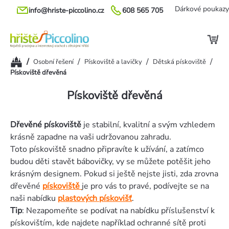
Přejít
Dárkové poukazy
info@hriste-piccolino.cz
608 565 705
na
obsah
Domů
/
/
/
/
Osobní řešení
Pískoviště a lavičky
Dětská pískoviště
Pískoviště dřevěná
Pískoviště dřevěná
Dřevěné pískoviště
je stabilní, kvalitní a svým vzhledem
krásně zapadne na vaši udržovanou zahradu.
Toto pískoviště snadno připravíte k užívání, a zatímco
budou děti stavět bábovičky, vy se můžete potěšit jeho
krásným designem. Pokud si ještě nejste jisti, zda zrovna
dřevěné
pískoviště
je pro vás to pravé, podívejte se na
naši nabídku
plastových pískovišť
.
Tip
: Nezapomeňte se podívat na nabídku příslušenství k
pískovištím, kde najdete například ochranné sítě proti