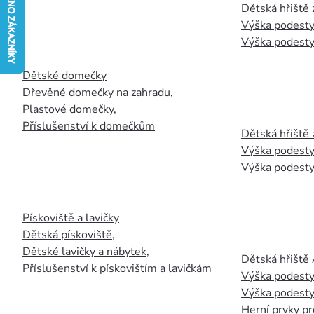
Dětská hřiště
Výška podesty
Výška podesty
Dětské domečky
Dřevěné domečky na zahradu
,
Plastové domečky
,
Příslušenství k domečkům
Dětská hřiště 
Výška podesty
Výška podesty
Pískoviště a lavičky
Dětská pískoviště
,
Dětské lavičky a nábytek
,
Dětská hřiště
Příslušenství k pískovištím a lavičkám
Výška podesty
Výška podesty
Herní prvky pr