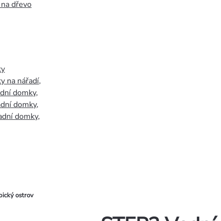
 na dřevo
ky
y na nářadí
,
adní domky
,
adní domky
,
adní domky
,
pický ostrov