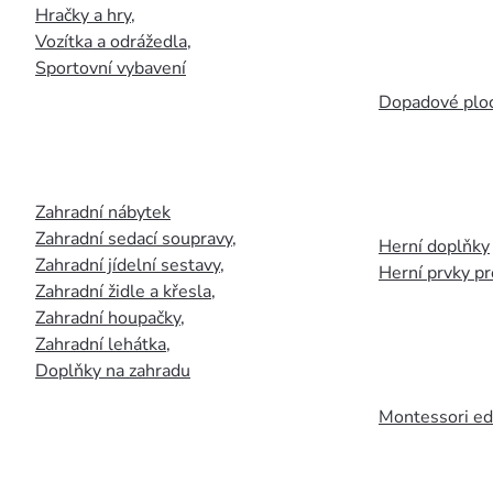
Hračky a hry
,
Vozítka a odrážedla
,
Sportovní vybavení
Dopadové plo
Zahradní nábytek
Zahradní sedací soupravy
,
Herní doplňky
Zahradní jídelní sestavy
,
Herní prvky p
Zahradní židle a křesla
,
Zahradní houpačky
,
Zahradní lehátka
,
Doplňky na zahradu
Montessori ed