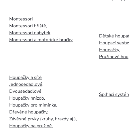
Montessori
Montessori hřiště
,
Montessori nábytek
,
Dětské houpač
Montessori a motorické hračky
Houpací sesta
Houpačky
,
Pružinové hou
Houpačky a sítě
Jednosedadlové
,
Dvousedadlové
,
Šplhací systém
Houpačky hnízdo
,
Houpačky pro miminka
,
Dřevěné houpačky
,
Závěsné prvky (kruhy, hrazdy aj.)
,
Houpačky na pružině
,