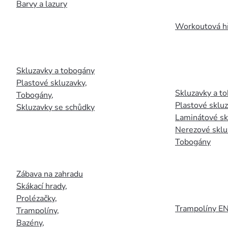
Barvy a lazury
Workoutová hř
Skluzavky a tobogány
Plastové skluzavky
,
Skluzavky a to
Tobogány
,
Plastové sklu
Skluzavky se schůdky
Laminátové sk
Nerezové sklu
Tobogány
Zábava na zahradu
Skákací hrady
,
Prolézačky
,
Trampolíny E
Trampolíny
,
Bazény
,