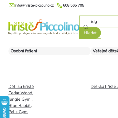
Přejít
info@hriste-piccolino.cz
608 565 705
na
obsah
Hledat
Osobní řešení
Veřejná dětsk
Dětská hřiště
Dětská hřiště 
Cedar Wood
,
Jungle Gym
,
Blue Rabbit
,
Palis Gym