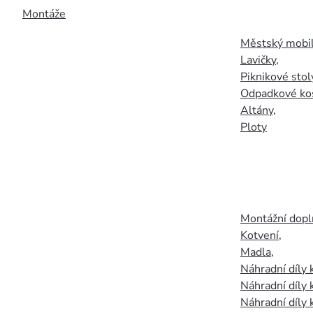
Montáže
Městský mobil
Lavičky
,
Piknikové stol
Odpadkové ko
Altány
,
Ploty
Montážní doplň
Kotvení
,
Madla
,
Náhradní díly
Náhradní díly 
Náhradní díly