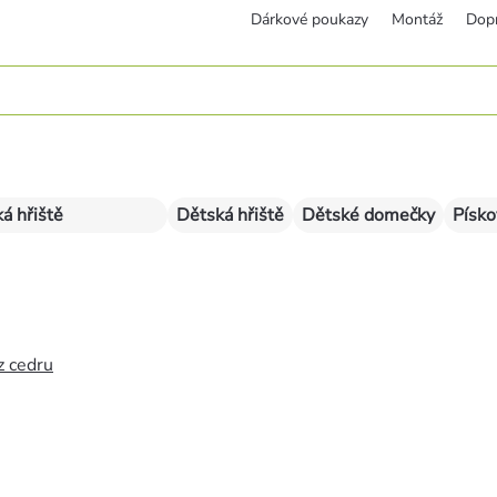
Dárkové poukazy
Montáž
Dop
á hřiště
Dětská hřiště
Dětské domečky
Písko
z cedru