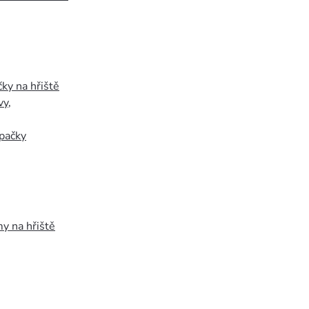
ky na hřiště
vy
,
pačky
y na hřiště