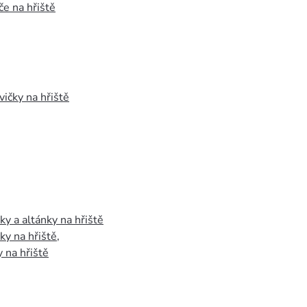
e na hřiště
vičky na hřiště
y a altánky na hřiště
y na hřiště
,
 na hřiště