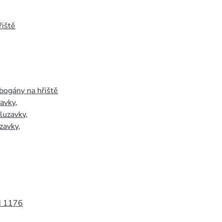
iště
bogány na hřiště
zavky
,
luzavky
,
zavky
,
N 1176