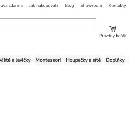
rava zdarma
Jak nakupovat?
Blog
Showroom
Kontakty
Prázdný košík
viště a lavičky
Montessori
Houpačky a sítě
Doplňky
Sklu