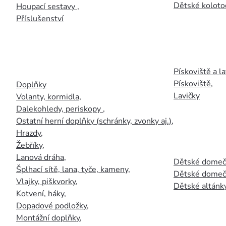
Dětské kolotoč
Houpací sestavy
,
Příslušenství
Pískoviště a la
Pískoviště
,
Doplňky
Lavičky
Volanty, kormidla
,
Dalekohledy, periskopy
,
Ostatní herní doplňky (schránky, zvonky aj.)
,
Hrazdy
,
Žebříky
,
Lanová dráha
,
Dětské domečk
Šplhací sítě, lana, tyče, kameny
,
Dětské domečk
Vlajky, piškvorky
,
Dětské altánky
Kotvení, háky
,
Dopadové podložky
,
Montážní doplňky
,