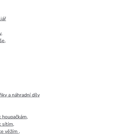
iář
y
,
še
,
ky a náhradní díly
 k houpačkám
,
k sítím
,
 ke věžím
,