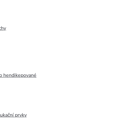
chy
ro hendikepované
ukační prvky