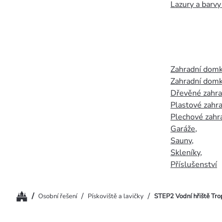
Lazury a barvy
Zahradní dom
Zahradní domk
Dřevěné zahr
Plastové zahr
Plechové zahr
Garáže
,
Sauny
,
Skleníky
,
Příslušenství
Domů
/
/
/
Osobní řešení
Pískoviště a lavičky
STEP2 Vodní hřiště Tro