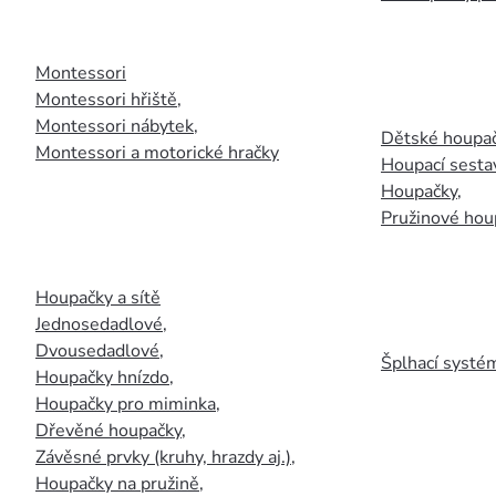
Montessori
Montessori hřiště
,
Montessori nábytek
,
Dětské houpač
Montessori a motorické hračky
Houpací sesta
Houpačky
,
Pružinové hou
Houpačky a sítě
Jednosedadlové
,
Dvousedadlové
,
Šplhací systém
Houpačky hnízdo
,
Houpačky pro miminka
,
Dřevěné houpačky
,
Závěsné prvky (kruhy, hrazdy aj.)
,
Houpačky na pružině
,