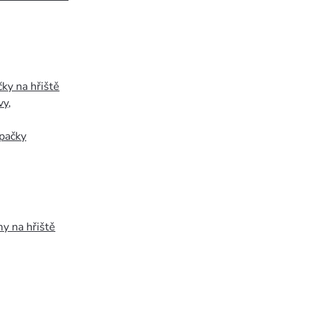
ky na hřiště
vy
,
pačky
y na hřiště