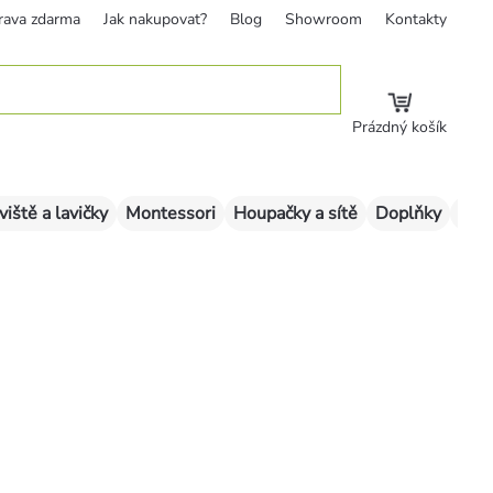
rava zdarma
Jak nakupovat?
Blog
Showroom
Kontakty
Prázdný košík
viště a lavičky
Montessori
Houpačky a sítě
Doplňky
Sklu