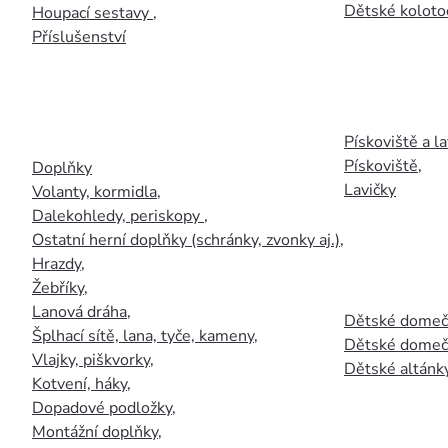
Dětské kolotoč
Houpací sestavy
,
Příslušenství
Pískoviště a la
Pískoviště
,
Doplňky
Lavičky
Volanty, kormidla
,
Dalekohledy, periskopy
,
Ostatní herní doplňky (schránky, zvonky aj.)
,
Hrazdy
,
Žebříky
,
Lanová dráha
,
Dětské domečk
Šplhací sítě, lana, tyče, kameny
,
Dětské domečk
Vlajky, piškvorky
,
Dětské altánky
Kotvení, háky
,
Dopadové podložky
,
Montážní doplňky
,