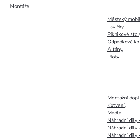
Montáže
Městský mobil
Lavičky
,
Piknikové stol
Odpadkové ko
Altány
,
Ploty
Montážní doplň
Kotvení
,
Madla
,
Náhradní díly
Náhradní díly 
Náhradní díly