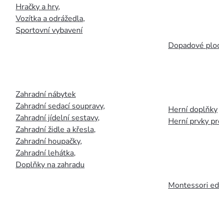
Hračky a hry
,
Vozítka a odrážedla
,
Sportovní vybavení
Dopadové plo
Zahradní nábytek
Zahradní sedací soupravy
,
Herní doplňky
Zahradní jídelní sestavy
,
Herní prvky p
Zahradní židle a křesla
,
Zahradní houpačky
,
Zahradní lehátka
,
Doplňky na zahradu
Montessori ed