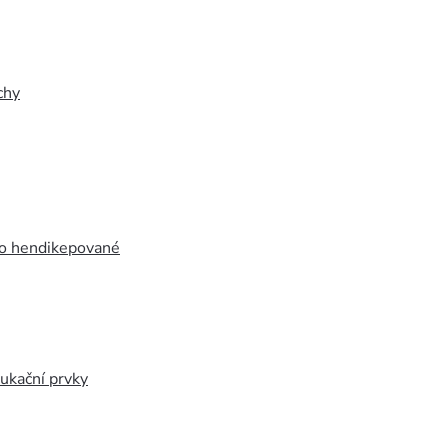
chy
ro hendikepované
ukační prvky