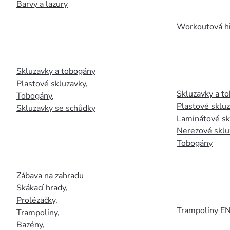
Barvy a lazury
Workoutová hř
Skluzavky a tobogány
Plastové skluzavky
,
Skluzavky a to
Tobogány
,
Plastové sklu
Skluzavky se schůdky
Laminátové sk
Nerezové sklu
Tobogány
Zábava na zahradu
Skákací hrady
,
Prolézačky
,
Trampolíny E
Trampolíny
,
Bazény
,