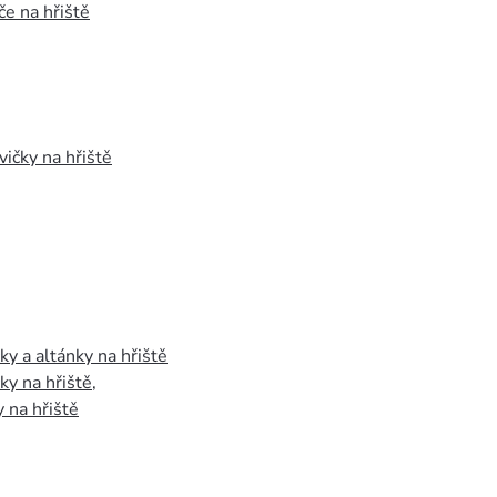
e na hřiště
vičky na hřiště
y a altánky na hřiště
y na hřiště
,
 na hřiště