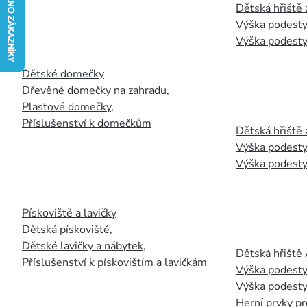
Dětská hřiště
Výška podesty
Výška podesty
Dětské domečky
Dřevěné domečky na zahradu
,
Plastové domečky
,
Příslušenství k domečkům
Dětská hřiště 
Výška podesty
Výška podesty
Pískoviště a lavičky
Dětská pískoviště
,
Dětské lavičky a nábytek
,
Dětská hřiště
Příslušenství k pískovištím a lavičkám
Výška podesty
Výška podesty
Herní prvky pr