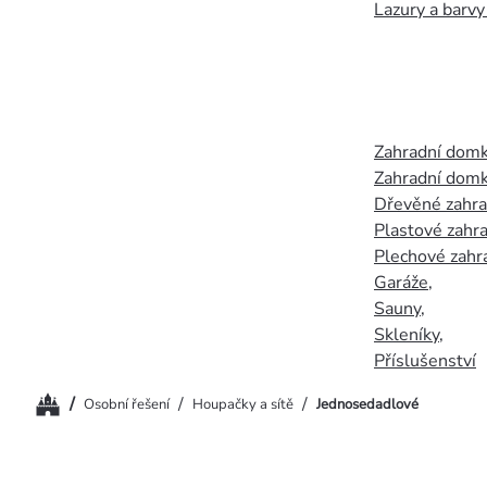
Lazury a barvy
Zahradní dom
Zahradní domk
Dřevěné zahr
Plastové zahr
Plechové zahr
Garáže
,
Sauny
,
Skleníky
,
Příslušenství
Domů
/
/
/
Osobní řešení
Houpačky a sítě
Jednosedadlové