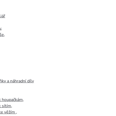
iář
y
,
še
,
ky a náhradní díly
 k houpačkám
,
k sítím
,
 ke věžím
,