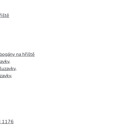
iště
bogány na hřiště
zavky
,
luzavky
,
zavky
,
N 1176