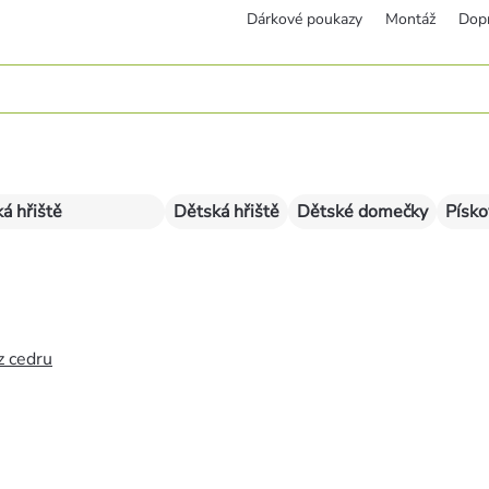
Dárkové poukazy
Montáž
Dop
á hřiště
Dětská hřiště
Dětské domečky
Písko
z cedru