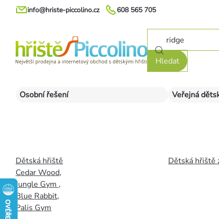
Přejít
info@hriste-piccolino.cz
608 565 705
na
obsah
Hledat
Osobní řešení
Veřejná dětsk
Dětská hřiště
Dětská hřiště 
Cedar Wood
,
Jungle Gym
,
Blue Rabbit
,
Palis Gym