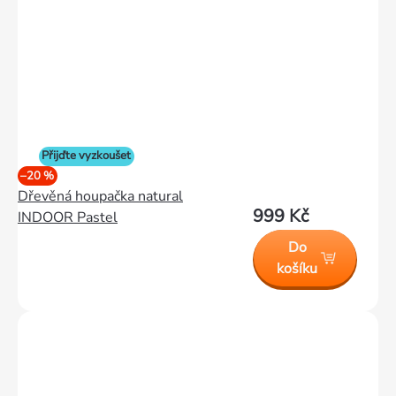
Přijďte vyzkoušet
–20 %
Dřevěná houpačka natural
999 Kč
INDOOR Pastel
Do
košíku