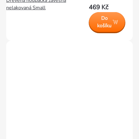
Dřevěná houpačka závěsná
469 Kč
nelakovaná Small
Do
košíku