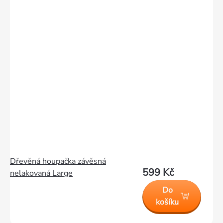
Dřevěná houpačka závěsná
599 Kč
nelakovaná Large
Do
košíku