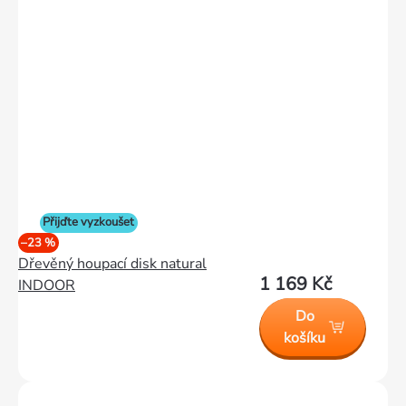
Přijďte vyzkoušet
–23 %
Dřevěný houpací disk natural
1 169 Kč
INDOOR
Do
košíku