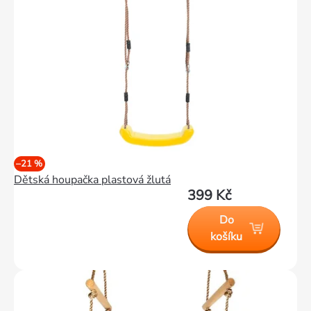
–21 %
Dětská houpačka plastová žlutá
399 Kč
Do
košíku