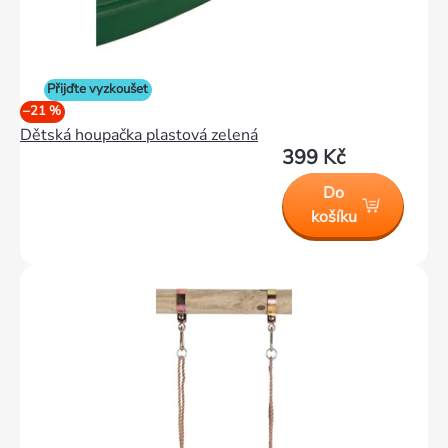
Přijďte vyzkoušet
–21 %
Dětská houpačka plastová zelená
399 Kč
Do
košíku