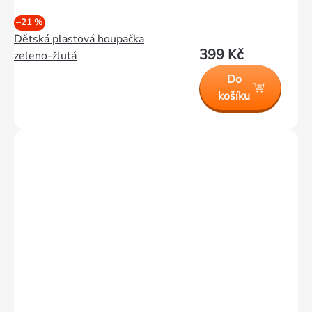
–21 %
Dětská plastová houpačka
399 Kč
zeleno-žlutá
Do
košíku