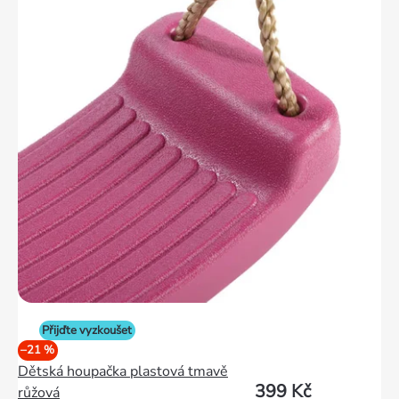
Přijďte vyzkoušet
–21 %
Dětská houpačka plastová tmavě
399 Kč
růžová