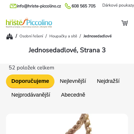
Přejít
Dárkové poukazy
info@hriste-piccolino.cz
608 565 705
na
obsah
Domů
/
/
/
Osobní řešení
Houpačky a sítě
Jednosedadlové
Jednosedadlové
, Strana 3
52
položek celkem
Řazení
Doporučujeme
Nejlevnější
Nejdražší
produktů
Nejprodávanější
Abecedně
Výpis
produktů