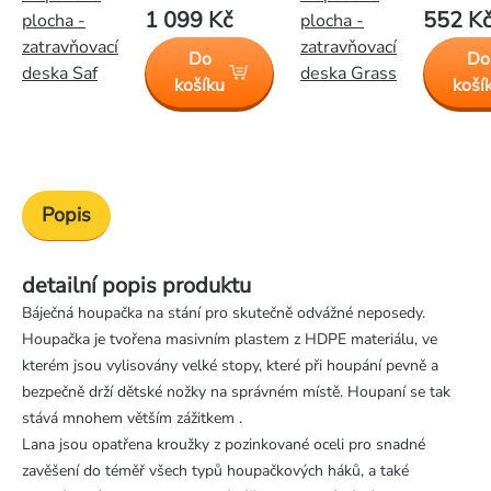
1 099 Kč
552 K
plocha -
plocha -
zatravňovací
zatravňovací
Do
Do
deska Saf
deska Grass
košíku
koší
Popis
detailní popis produktu
Báječná houpačka na stání pro skutečně odvážné neposedy.
Houpačka je tvořena masivním plastem z HDPE materiálu, ve
kterém jsou vylisovány velké stopy, které při houpání pevně a
bezpečně drží dětské nožky na správném místě. Houpaní se tak
stává mnohem větším zážitkem .
Lana jsou opatřena kroužky z pozinkované oceli pro snadné
zavěšení do téměř všech typů houpačkových háků, a také