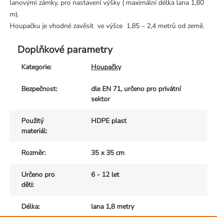
lanovými zámky, pro nastavení výšky ( maximální délka lana 1,80
m).
Houpačku je vhodné zavěsit ve výšce 1,85 – 2,4 metrů od země.
Doplňkové parametry
Kategorie
:
Houpačky
Bezpečnost
:
dle EN 71, určeno pro privátní
sektor
Použitý
HDPE plast
materiál
:
Rozměr
:
35 x 35 cm
Určeno pro
6 - 12 let
děti
:
Délka
:
lana 1,8 metry