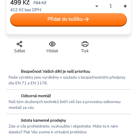
499 Kč
764 Kč
412 Kč bez DPH
Měrná
Přidat do košíku
cena:
Sdílet
Hlídat
Tisk
Bezpečnost Vašich dětí je naší prioritou
Naše výrobky jsou vyráběny v souladu s bezpečnostními předpisy
dle EN 71 a EN 1176.
Odborná montáž
Náš tým zkušených techniků šetří váš čas a provedou odbornou
montáž za vás.
Jistota kamenné prodejny
Zde si vše prohlédnete, vyzkoušíte i objednáte. Máte to k nám
daleko? Pak Vás zveme k virtuální prohlídce.