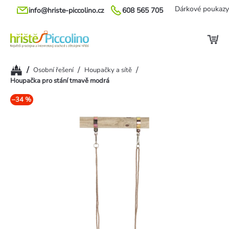
Přejít
Dárkové poukazy
info@hriste-piccolino.cz
608 565 705
na
obsah
Domů
/
/
/
Osobní řešení
Houpačky a sítě
Houpačka pro stání tmavě modrá
–34 %