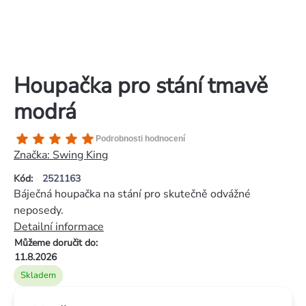
Houpačka pro stání tmavě
modrá
Průměrné
Podrobnosti hodnocení
hodnocení
Značka:
Swing King
produktu
Kód:
2521163
je
Báječná houpačka na stání pro skutečně odvážné
5,0
neposedy.
z
Detailní informace
5
Můžeme doručit do:
hvězdiček.
11.8.2026
Skladem