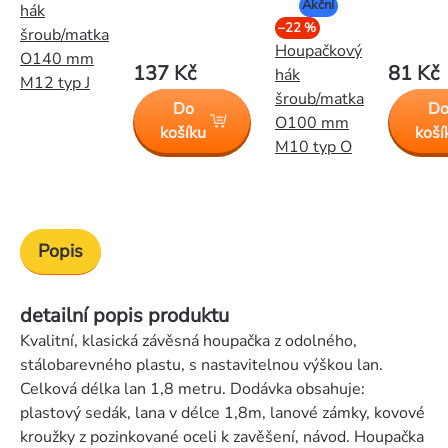
Akční
hák
–22 %
šroub/matka
Houpačkový
O140 mm
137 Kč
81 Kč
hák
M12 typ J
šroub/matka
Do
D
O100 mm
košíku
koší
M10 typ O
Popis
detailní popis produktu
Kvalitní, klasická závěsná houpačka z odolného,
stálobarevného plastu, s nastavitelnou výškou lan.
Celková délka lan 1,8 metru. Dodávka obsahuje:
plastový sedák, lana v délce 1,8m, lanové zámky, kovové
kroužky z pozinkované oceli k zavěšení, návod. Houpačka