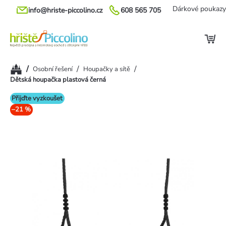
Přejít
Dárkové poukazy
info@hriste-piccolino.cz
608 565 705
na
obsah
Domů
/
/
/
Osobní řešení
Houpačky a sítě
Dětská houpačka plastová černá
Přijďte vyzkoušet
–21 %