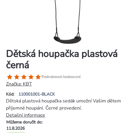
Dětská houpačka plastová
černá
Průměrné
Podrobnosti hodnocení
hodnocení
Značka:
KBT
produktu
Kód:
110001001-BLACK
je
Dětská plastová houpačka sedák umožní Vašim dětem
5,0
příjemné houpání. Černé provedení.
z
Detailní informace
5
Můžeme doručit do:
hvězdiček.
11.8.2026