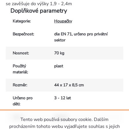
se zavěšuje do výšky 1,9 - 2,4m
Doplňkové parametry
Kategorie
:
Houpačky
Bezpečnost
:
dle EN 71, určeno pro privátní
sektor
Nosnost
:
70 kg
Použitý
plast
materiál
:
Rozměr
:
44 x 17 x 8,5 cm
Určeno pro
3 - 12 let
děti
:
Barva
:
antracit
Tento web používá soubory cookie. Dalším
Zápatí
procházením tohoto webu vyjadřujete souhlas s jejich