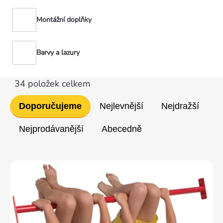
Montážní doplňky
Barvy a lazury
34
položek celkem
Řazení
Doporučujeme
Nejlevnější
Nejdražší
produktů
Nejprodávanější
Abecedně
Výpis
produktů