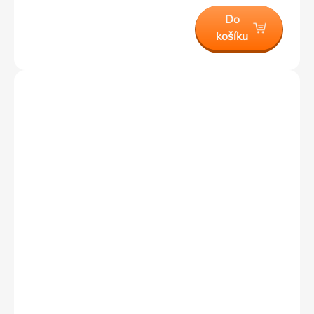
Do
košíku