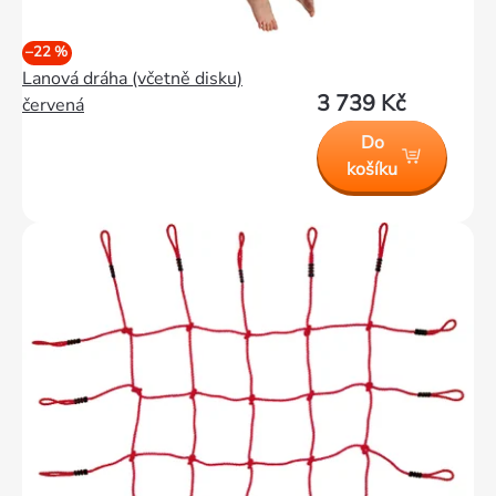
–22 %
Lanová dráha (včetně disku)
3 739 Kč
červená
Do
košíku