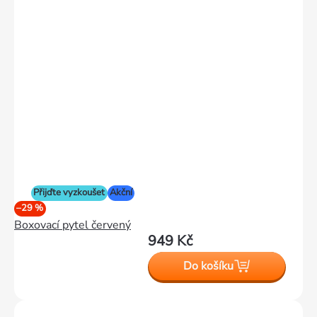
Přijďte vyzkoušet
Akční
–29 %
Boxovací pytel červený
949 Kč
Do košíku