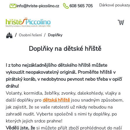
Přejít
Dárkové poukazy
info@hriste-piccolino.cz
608 565 705
na
obsah
Domů
/
/
Osobní řešení
Doplňky
Doplňky na dětské hřiště
I z toho nejzákladnějšího dětského hřiště můžete
vykouzlit neopakovatelný originál. Proměňte hřiště v
pirátský koráb, v nedobytnou pevnost nebo třeba v opičí
dráhu!
Volanty, kormidla, žebříky, zvonky, dalekohledy, vlajky a
další doplňky pro
dětská hřiště
jsou snadným způsobem,
jak zajistit, že se vaše ratolesti už nikdy nebudou na
zahradě nudit. Vyberte společně s nimi ty doplňky, po
kterých jejich srdce prahne!
Věděli jste, že
si můžete přijít zboží prohlédnout do naší