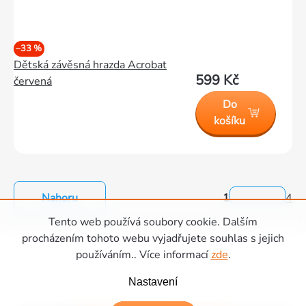
–33 %
Dětská závěsná hrazda Acrobat
599 Kč
červená
Do
košíku
Nahoru
1
4
Ovládací
Tento web používá soubory cookie. Dalším
prvky
Zápatí
procházením tohoto webu vyjadřujete souhlas s jejich
výpisu
používáním.. Více informací
zde
.
Nastavení