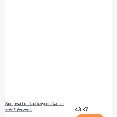
Spojovací díl k přichycení lana k
43 Kč
stěně červená