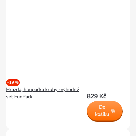
–19 %
Hrazda, houpačka kruhy -výhodný
829 Kč
set FunPack
Do
košíku