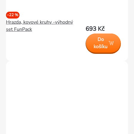
–22 %
Hrazda, kovové kruhy -výhodný
693 Kč
set FunPack
Do
košíku