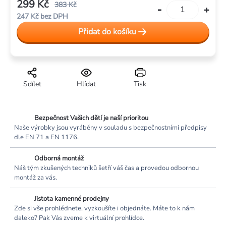
299 Kč
383 Kč
247 Kč bez DPH
Měrná
Přidat do košíku
cena:
Sdílet
Hlídat
Tisk
Bezpečnost Vašich dětí je naší prioritou
Naše výrobky jsou vyráběny v souladu s bezpečnostními předpisy
dle EN 71 a EN 1176.
Odborná montáž
Náš tým zkušených techniků šetří váš čas a provedou odbornou
montáž za vás.
Jistota kamenné prodejny
Zde si vše prohlédnete, vyzkoušíte i objednáte. Máte to k nám
daleko? Pak Vás zveme k virtuální prohlídce.