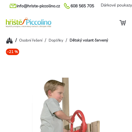
Přejít
Dárkové poukazy
info@hriste-piccolino.cz
608 565 705
na
obsah
Domů
/
/
/
Osobní řešení
Doplňky
Dětský volant červený
–21 %