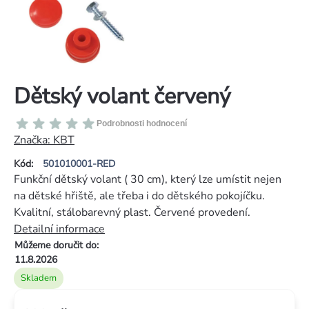
Dětský volant červený
Průměrné
Podrobnosti hodnocení
hodnocení
Značka:
KBT
produktu
Kód:
501010001-RED
je
Funkční dětský volant ( 30 cm), který lze umístit nejen
0,0
na dětské hřiště, ale třeba i do dětského pokojíčku.
z
Kvalitní, stálobarevný plast. Červené provedení.
5
Detailní informace
hvězdiček.
Můžeme doručit do:
11.8.2026
Skladem