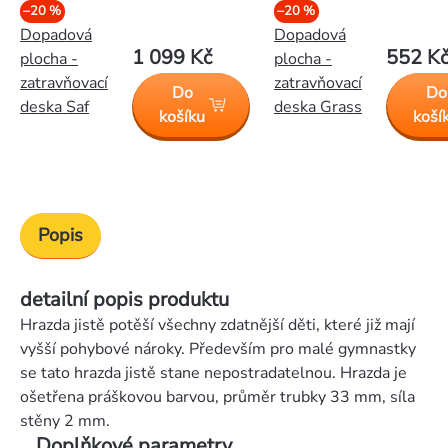
–20 %
–20 %
Dopadová
Dopadová
1 099 Kč
552 K
plocha -
plocha -
zatravňovací
zatravňovací
Do
Do
deska Saf
deska Grass
košíku
koší
Popis
detailní popis produktu
Hrazda jistě potěší všechny zdatnější děti, které již mají
vyšší pohybové nároky. Především pro malé gymnastky
se tato hrazda jistě stane nepostradatelnou. Hrazda je
ošetřena práškovou barvou, průměr trubky 33 mm, síla
stěny 2 mm.
Doplňkové parametry