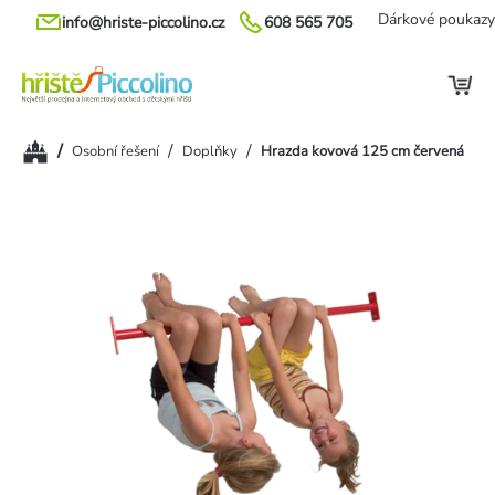
Přejít
Dárkové poukazy
info@hriste-piccolino.cz
608 565 705
na
obsah
Domů
/
/
/
Osobní řešení
Doplňky
Hrazda kovová 125 cm červená