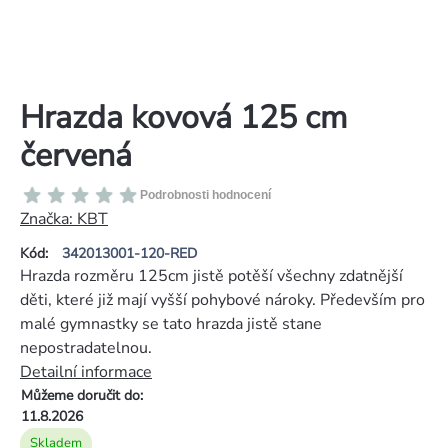
Hrazda kovová 125 cm
červená
Průměrné
Podrobnosti hodnocení
hodnocení
Značka:
KBT
produktu
Kód:
342013001-120-RED
je
Hrazda rozměru 125cm jistě potěší všechny zdatnější
0,0
děti, které již mají vyšší pohybové nároky. Především pro
z
malé gymnastky se tato hrazda jistě stane
5
nepostradatelnou.
hvězdiček.
Detailní informace
Můžeme doručit do:
11.8.2026
Skladem