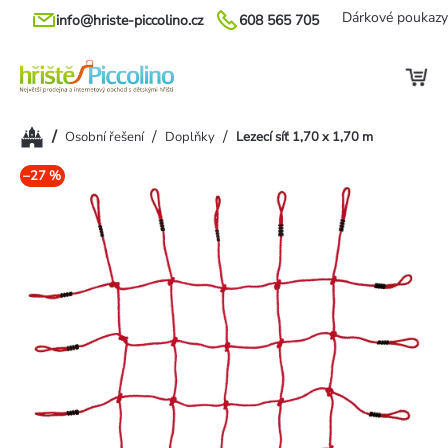
Přejít
Dárkové poukazy
info@hriste-piccolino.cz
608 565 705
na
obsah
Domů
/
/
/
Osobní řešení
Doplňky
Lezecí síť 1,70 x 1,70 m
–27 %