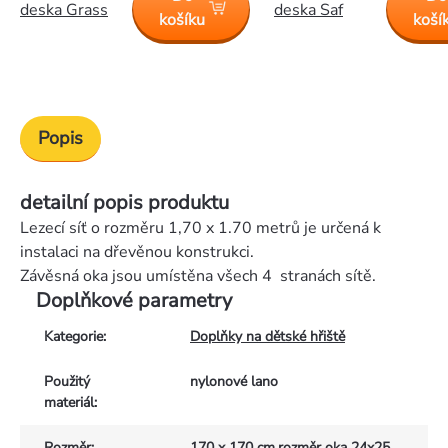
deska Grass
deska Saf
košíku
koší
Popis
detailní popis produktu
Lezecí síť o rozměru 1,70 x 1.70 metrů je určená k
instalaci na dřevěnou konstrukci.
Závěsná oka jsou umístěna všech 4 stranách sítě.
Doplňkové parametry
Kategorie
:
Doplňky na dětské hřiště
Použitý
nylonové lano
materiál
:
Rozměr
:
170 x 170 cm,rozměr oka 24x25