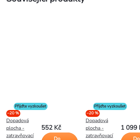
Přijďte vyzkoušet
Přijďte vyzkoušet
–20 %
–20 %
Dopadová
Dopadová
552 Kč
1 099 
plocha -
plocha -
zatravňovací
zatravňovací
Do
Do