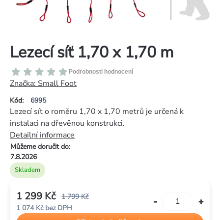
Lezecí síť 1,70 x 1,70 m
Průměrné
Podrobnosti hodnocení
hodnocení
Značka:
Small Foot
produktu
Kód:
6995
je
Lezecí síť o roměru 1,70 x 1,70 metrů je určená k
0,0
instalaci na dřevěnou konstrukci.
z
Detailní informace
5
Můžeme doručit do:
hvězdiček.
7.8.2026
Skladem
1 299 Kč
1 799 Kč
1 074 Kč bez DPH
Měrná