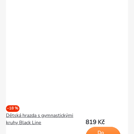
–18 %
Dětská hrazda s gymnastickými
819 Kč
kruhy Black Line
Do