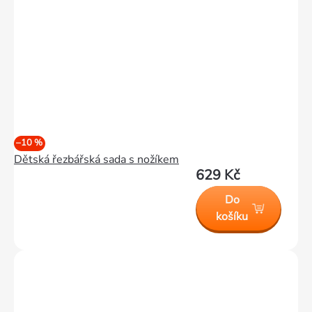
–10 %
Dětská řezbářská sada s nožíkem
629 Kč
Do
košíku