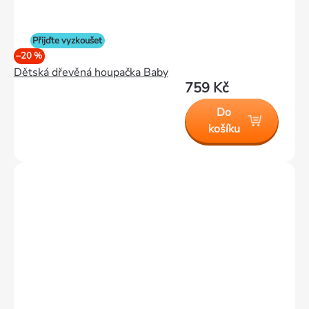
Přijďte vyzkoušet
–20 %
Dětská dřevěná houpačka Baby
759 Kč
Do
košíku