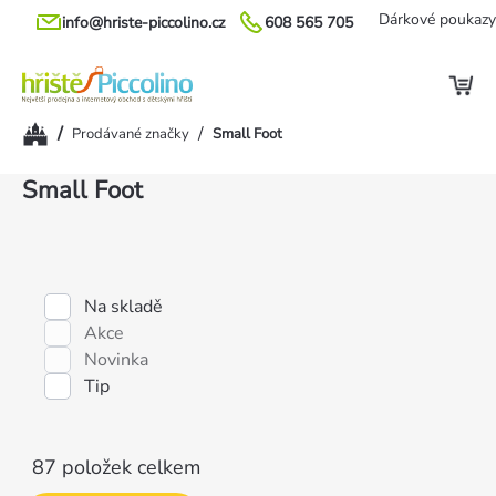
Přejít
Dárkové poukazy
info@hriste-piccolino.cz
608 565 705
na
obsah
Domů
/
/
Prodávané značky
Small Foot
Výpis
Small Foot
produktů
Na skladě
Akce
Novinka
Tip
87
položek celkem