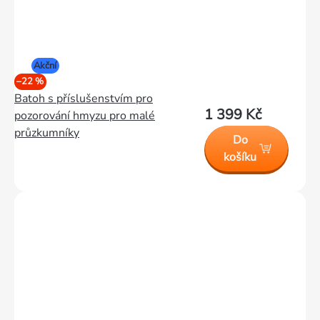
Akční
–22 %
Batoh s příslušenstvím pro
1 399 Kč
pozorování hmyzu pro malé
průzkumníky
Do
košíku