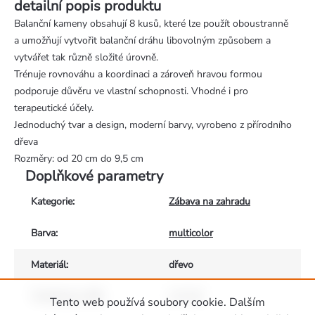
detailní popis produktu
Balanční kameny obsahují 8 kusů, které lze použít oboustranně
a umožňují vytvořit balanční dráhu libovolným způsobem a
vytvářet tak různě složité úrovně.
Trénuje rovnováhu a koordinaci a zároveň hravou formou
podporuje důvěru ve vlastní schopnosti. Vhodné i pro
terapeutické účely.
Jednoduchý tvar a design, moderní barvy, vyrobeno z přírodního
dřeva
Rozměry: od 20 cm do 9,5 cm
Doplňkové parametry
Kategorie
:
Zábava na zahradu
Barva
:
multicolor
Materiál
:
dřevo
Vhodné pro děti
:
od 3 let
Tento web používá soubory cookie. Dalším