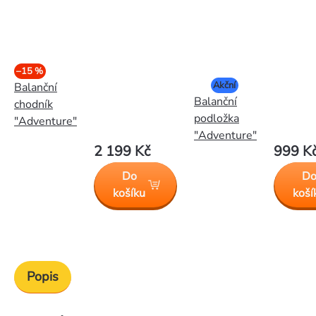
–15 %
Akční
Balanční
Balanční
chodník
podložka
"Adventure"
"Adventure"
2 199 Kč
999 K
Do
D
košíku
koší
Popis