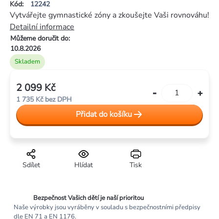
Kód:
12242
je
Vytvářejte gymnastické zóny a zkoušejte Vaši rovnováhu!
5,0
Detailní informace
z
Můžeme doručit do:
5
10.8.2026
hvězdiček.
Skladem
2 099 Kč
Měrná
1 735 Kč bez DPH
cena:
Přidat do košíku
Sdílet
Hlídat
Tisk
Bezpečnost Vašich dětí je naší prioritou
Naše výrobky jsou vyráběny v souladu s bezpečnostními předpisy
dle EN 71 a EN 1176.