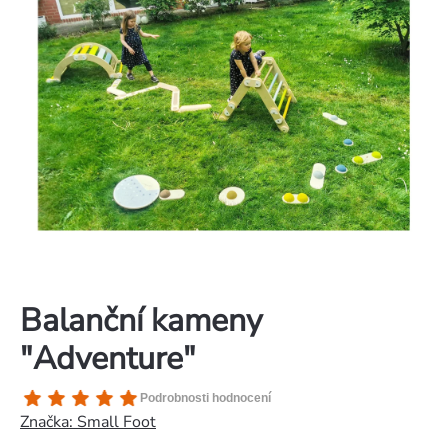
Balanční kameny
"Adventure"
Průměrné
Podrobnosti hodnocení
hodnocení
Značka:
Small Foot
produktu