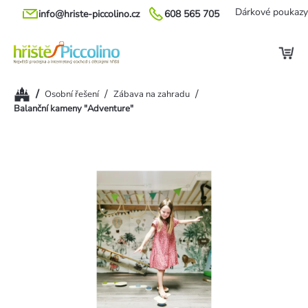
Přejít
Dárkové poukazy
info@hriste-piccolino.cz
608 565 705
na
obsah
Domů
/
/
/
Osobní řešení
Zábava na zahradu
Balanční kameny "Adventure"