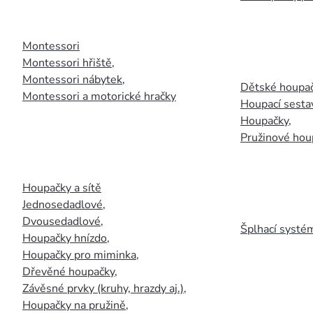
Montessori
Montessori hřiště
,
Montessori nábytek
,
Dětské houpač
Montessori a motorické hračky
Houpací sesta
Houpačky
,
Pružinové hou
Houpačky a sítě
Jednosedadlové
,
Dvousedadlové
,
Šplhací systém
Houpačky hnízdo
,
Houpačky pro miminka
,
Dřevěné houpačky
,
Závěsné prvky (kruhy, hrazdy aj.)
,
Houpačky na pružině
,