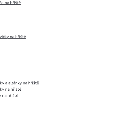
e na hřiště
vičky na hřiště
y a altánky na hřiště
y na hřiště
,
 na hřiště