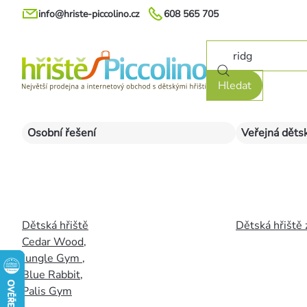
Přejít
info@hriste-piccolino.cz
608 565 705
na
obsah
Hledat
Osobní řešení
Veřejná dětsk
Dětská hřiště
Dětská hřiště 
Cedar Wood
,
Jungle Gym
,
Blue Rabbit
,
Palis Gym