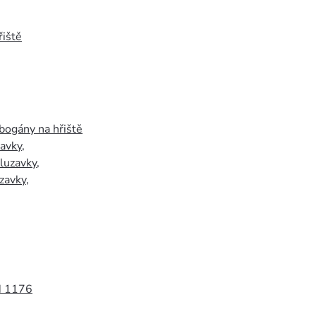
iště
bogány na hřiště
zavky
,
luzavky
,
zavky
,
N 1176