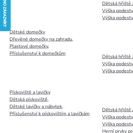
Dětská hřiště
Výška podesty
Výška podesty
Dětské domečky
Dřevěné domečky na zahradu
,
Plastové domečky
,
Příslušenství k domečkům
Dětská hřiště 
Výška podesty
Výška podesty
Pískoviště a lavičky
Dětská pískoviště
,
Dětské lavičky a nábytek
,
Dětská hřiště
Příslušenství k pískovištím a lavičkám
Výška podesty
Výška podesty
Herní prvky pr