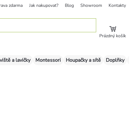
rava zdarma
Jak nakupovat?
Blog
Showroom
Kontakty
Prázdný košík
viště a lavičky
Montessori
Houpačky a sítě
Doplňky
Sklu