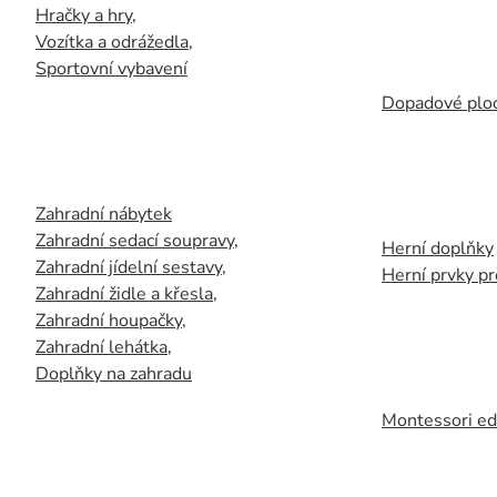
Hračky a hry
,
Vozítka a odrážedla
,
Sportovní vybavení
Dopadové plo
Zahradní nábytek
Zahradní sedací soupravy
,
Herní doplňky
Zahradní jídelní sestavy
,
Herní prvky p
Zahradní židle a křesla
,
Zahradní houpačky
,
Zahradní lehátka
,
Doplňky na zahradu
Montessori ed