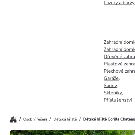
Lazury a barvy
Zahradní dom
Zahradní domk
Dřevěné zahr
Plastové zahr
Plechové zahr
Garáže
,
Sauny
,
Skleníky
,
Příslušenství
Domů
/
/
/
Osobní řešení
Dětská hřiště
Dětské hřiště Gorilla Chateau