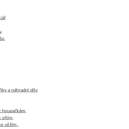
iář
y
,
še
,
ky a náhradní díly
 k houpačkám
,
k sítím
,
 ke věžím
,