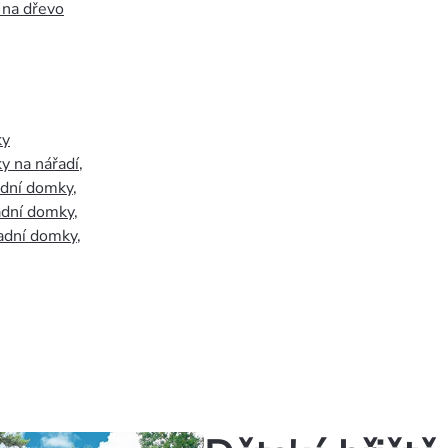
 na dřevo
ky
y na nářadí
,
adní domky
,
adní domky
,
adní domky
,