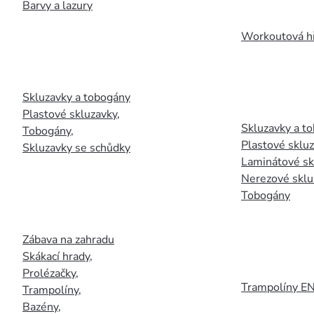
Barvy a lazury
Workoutová hř
Skluzavky a tobogány
Plastové skluzavky
,
Skluzavky a to
Tobogány
,
Plastové sklu
Skluzavky se schůdky
Laminátové sk
Nerezové sklu
Tobogány
Zábava na zahradu
Skákací hrady
,
Prolézačky
,
Trampolíny E
Trampolíny
,
Bazény
,