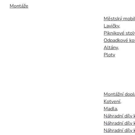
Montáže
Městský mobil
Lavičky
,
Piknikové stol
Odpadkové ko
Altány
,
Ploty
Montážní doplň
Kotvení
,
Madla
,
Náhradní díly
Náhradní díly 
Náhradní díly