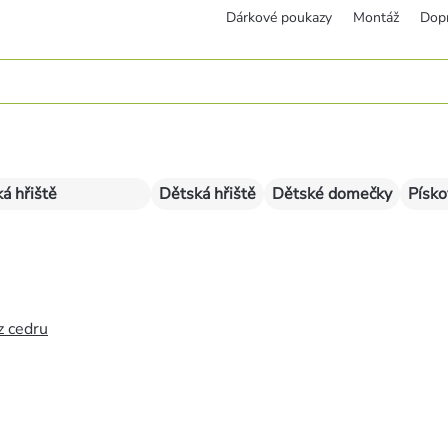
Dárkové poukazy
Montáž
Dop
á hřiště
Dětská hřiště
Dětské domečky
Písko
z cedru