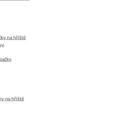
ky na hřiště
vy
,
pačky
y na hřiště