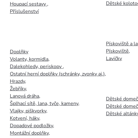
Dětské kolotoč
Houpací sestavy
,
Příslušenství
Pískoviště a la
Pískoviště
,
Doplňky
Lavičky
Volanty, kormidla
,
Dalekohledy, periskopy
,
Ostatní herní doplňky (schránky, zvonky aj.)
,
Hrazdy
,
Žebříky
,
Lanová dráha
,
Dětské domečk
Šplhací sítě, lana, tyče, kameny
,
Dětské domečk
Vlajky, piškvorky
,
Dětské altánky
Kotvení, háky
,
Dopadové podložky
,
Montážní doplňky
,