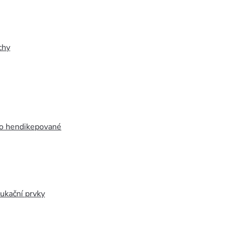
chy
ro hendikepované
ukační prvky