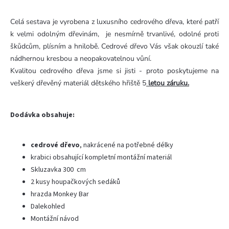
Celá sestava je vyrobena z luxusního cedrového dřeva, které patří
k velmi odolným dřevinám, je nesmírně trvanlivé, odolné proti
škůdcům, plísním a hnilobě. Cedrové dřevo Vás však okouzlí také
nádhernou kresbou a neopakovatelnou vůní.
Kvalitou cedrového dřeva jsme si jisti - proto poskytujeme na
veškerý dřevěný materiál dětského hřiště 5
letou záruku.
Dodávka obsahuje:
cedrové dřevo
, nakrácené na potřebné délky
k
rabici obsahující kompletní montážní materiál
Skluzavka 300 cm
2 kusy houpačkových sedáků
hrazda Monkey Bar
Dalekohled
Montážní návod