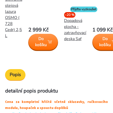
olejová
Přijďte vyzkoušet
lazura
–20 %
OSMO (
Dopadová
728
plocha -
2 999 Kč
1 099 Kč
Cedr) 2,5
zatravňovací
L
Do
Do
deska Saf
košíku
košíku
Popis
detailní popis produktu
Cena za kompletní hřiště včetně skluzavky, ručkovacího
modulu, houpaček a spoustu doplňků