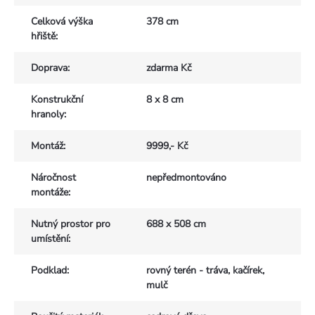
Celková výška
378 cm
hřiště
:
Doprava
:
zdarma Kč
Konstrukční
8 x 8 cm
hranoly
:
Montáž
:
9999,- Kč
Náročnost
nepředmontováno
montáže
:
Nutný prostor pro
688 x 508 cm
umístění
:
Podklad
:
rovný terén - tráva, kačírek,
mulč