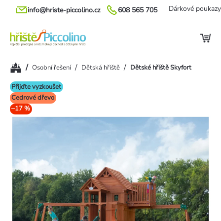
Přejít
Dárkové poukazy
info@hriste-piccolino.cz
608 565 705
na
obsah
Domů
/
/
/
Osobní řešení
Dětská hřiště
Dětské hřiště Skyfort
Přijďte vyzkoušet
Cedrové dřevo
–17 %