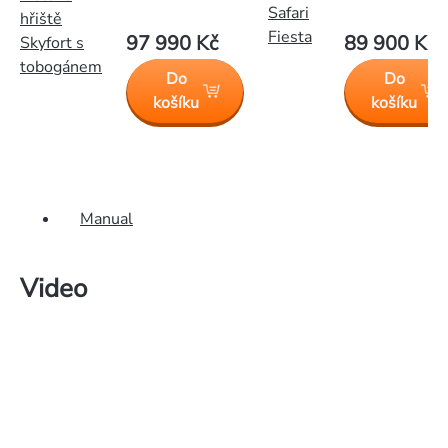
Safari
hřiště
Fiesta
97 990 Kč
89 900 Kč
Skyfort s
tobogánem
Do
Do
košíku
košíku
Manual
Video