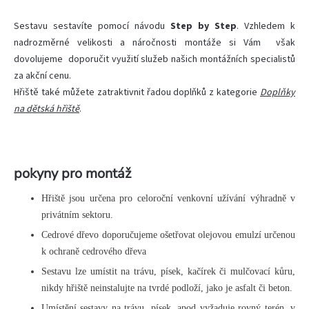
Sestavu sestavíte pomocí návodu
Step by Step
. Vzhledem k
nadrozměrné velikosti a náročnosti montáže si Vám však
dovolujeme doporučit využití služeb našich montážních specialistů
za akční cenu.
Hřiště také
můžete zatraktivnit řadou doplňků z kategorie
Doplňky
na dětská hřiště
.
pokyny pro montáž
Hřiště jsou určena pro celoroční venkovní užívání výhradně v
privátním sektoru.
Cedrové dřevo doporučujeme ošetřovat olejovou emulzí určenou
k ochraně cedrového dřeva
Sestavu lze umístit na trávu, písek, kačírek či mulčovací kůru,
nikdy hřiště neinstalujte na tvrdé podloží, jako je asfalt či beton.
Umístění sestavy na trávu, písek, apod vyžaduje rovný terén, v