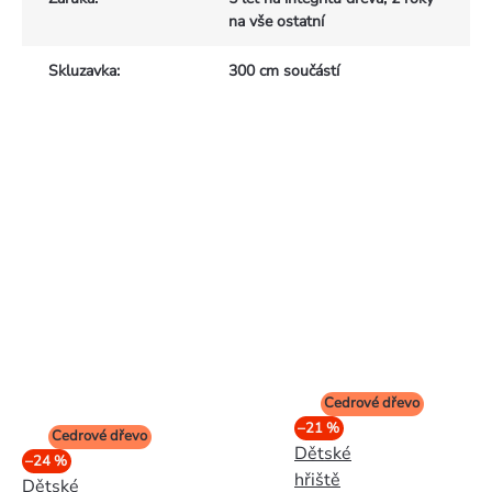
na vše ostatní
Skluzavka
:
300 cm součástí
Cedrové dřevo
–21 %
Cedrové dřevo
Dětské
–24 %
hřiště
Dětské