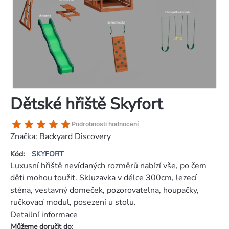
Dětské hřiště Skyfort
Průměrné
Podrobnosti hodnocení
hodnocení
Značka:
Backyard Discovery
produktu
Kód:
SKYFORT
je
Luxusní hřiště nevídaných rozměrů nabízí vše, po čem
5,0
děti mohou toužit. Skluzavka v délce 300cm, lezecí
z
stěna, vestavný domeček, pozorovatelna, houpačky,
5
ručkovací modul, posezení u stolu.
hvězdiček.
Detailní informace
Můžeme doručit do: