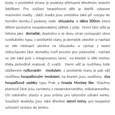
body, z protilehlé strany je podesta přístupná dřevěným lezecím
žebříkem. Pro zvýšení bezpečnosti dětí je žebřík vybaven
masivními madly , další madla jsou umístěna také při vstupu do
horního domku.Z podesty vede
skluzavka v délce 300cm
, která
dětem poskytne neopakovatelný zážitek z jízdy. Horní část věže je
řešena jako
domeček,
doplněna o ze dvou stran vystupující okna
rustikálního typu, z protilehlé stany je domeček otevřen a nachází
se zde nástupní plošina na skluzavku a výstup z lezecí
stěny.Spodní část domečku tvoří prostor pro pískoviště , nachází
se zde také pult s integrovanou lavicí, na kterém si děti mohou
třeba pohodlně malovat, či svačit. Herní věž je rozšířena tolik
oblíbeným
ručkovacím modulem
, z protilehlé stany je pak věž
rozšířena
houpačkovým modulem
, na kterém jsou zavěšeny
dva
houpačkové sedáky
typu Prak a
hrazda Monkey Bar.
Všechny
plastové části jsou vyrobeny z celoprobarveného, stálobarevného,
UV odolného plastu a jsou určeny pro celoroční užívání venku.
Součástí dodávky jsou také dřevěné
zemní kotvy,
pro bezpečné
uchycení sestavy do terénu.