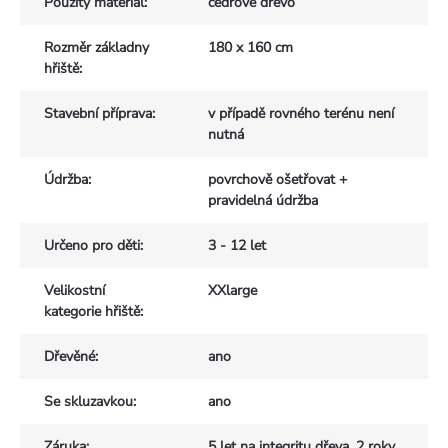
Použitý materiál
:
cedrové dřevo
Rozměr základny
180 x 160 cm
hřiště
:
Stavební příprava
:
v případě rovného terénu není
nutná
Údržba
:
povrchově ošetřovat +
pravidelná údržba
Určeno pro děti
:
3 - 12 let
Velikostní
XXlarge
kategorie hřiště
:
Dřevěné
:
ano
Se skluzavkou
:
ano
Záruka
:
5 let na integritu dřeva, 2 roky