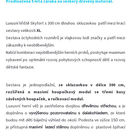
Prodloužená 5 letá záruka na veškerý dřevěný materiál.
Luxusní hřiště Skyfort s 300 cm dlouhou skluzavkou
patří mezi hrací
sestavy velikosti
XL
.
Sestava úctyhodních rozměrů je vlajkovou lodí značky a patří mezi
zákazníky k neoblíbenějším.
Nabízí kombinaci nejoblíbenějším herních prvků, poskytuje maximum
vybavení po optimální rozvoj pohybových schopností dětí a rozvoj
dětské fantazie.
Sestava je jednopodlažní,
se skluzavkou v délce 300 cm,
rozšířená o masivní houpačkový modul se třemi kusy
závěsných houpaček, a ručkovací modul.
Luxusní herní věž je zastřešena dvojitou
dřevěnou střechou
, a je
doplněna o
vyvýšenou pozorovatelnu s dalekohledem
, ze které
budou mít děti báječný výhled do okolí. Podesta ve výšce 150 cm,
je přístupná
masivní lezecí stěnou
doplněnou o plastové šplhací