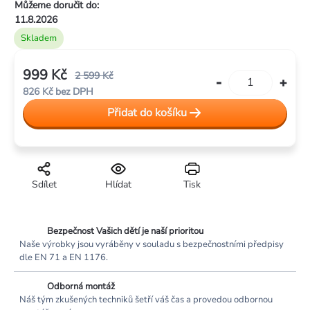
Můžeme doručit do:
hvězdiček.
11.8.2026
Skladem
999 Kč
2 599 Kč
826 Kč bez DPH
Měrná
Přidat do košíku
cena:
Sdílet
Hlídat
Tisk
Bezpečnost Vašich dětí je naší prioritou
Naše výrobky jsou vyráběny v souladu s bezpečnostními předpisy
dle EN 71 a EN 1176.
Odborná montáž
Náš tým zkušených techniků šetří váš čas a provedou odbornou