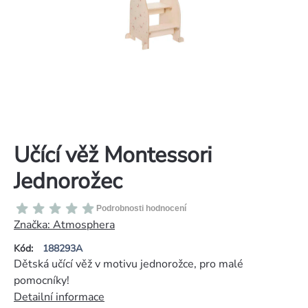
Učící věž Montessori
Jednorožec
Průměrné
Podrobnosti hodnocení
hodnocení
Značka:
Atmosphera
produktu
Kód:
188293A
je
Dětská učící věž v motivu jednorožce, pro malé
0,0
pomocníky!
z
Detailní informace
5