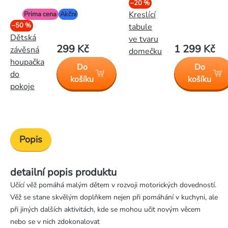
–20 %
Kreslící
Prima cena
Akční
–50 %
tabule
Dětská
ve tvaru
299 Kč
1 299 Kč
závěsná
domečku
houpačka
Do
Do
do
košíku
košíku
pokoje
Popis
detailní popis produktu
Učící věž pomáhá malým dětem v rozvoji motorických dovedností.
Věž se stane skvělým doplňkem nejen při pomáhání v kuchyni, ale
při jiných dalších aktivitách, kde se mohou učit novým věcem
nebo se v nich zdokonalovat