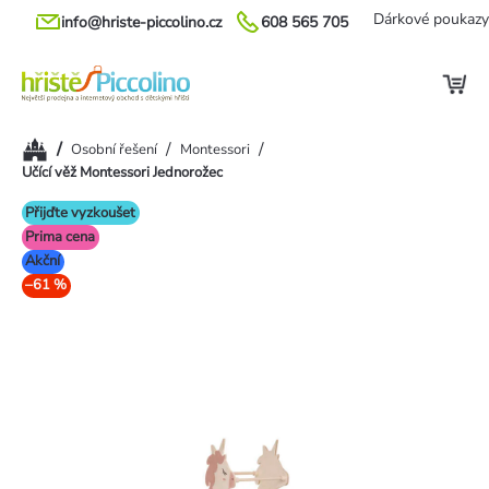
Přejít
Dárkové poukazy
info@hriste-piccolino.cz
608 565 705
na
obsah
Domů
/
/
/
Osobní řešení
Montessori
Učící věž Montessori Jednorožec
Přijďte vyzkoušet
Prima cena
Akční
–61 %