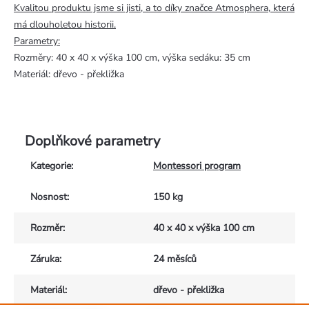
Kvalitou produktu jsme si jisti, a to díky značce Atmosphera, která
má dlouholetou historii.
Parametry:
Rozměry: 40 x 40 x výška 100 cm, výška sedáku: 35 cm
Materiál: dřevo - překližka
Doplňkové parametry
Kategorie
:
Montessori program
Nosnost
:
150 kg
Rozměr
:
40 x 40 x výška 100 cm
Záruka
:
24 měsíců
Materiál
:
dřevo - překližka