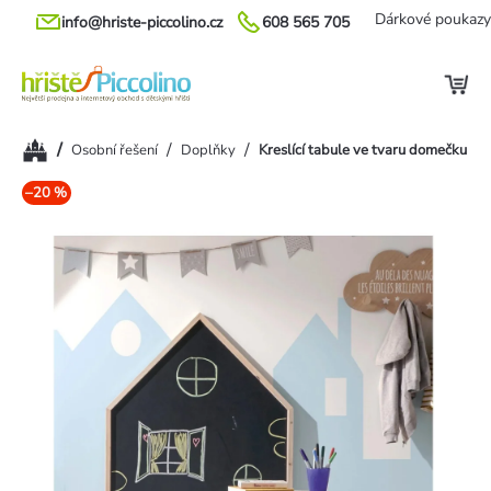
Přejít
Dárkové poukazy
info@hriste-piccolino.cz
608 565 705
na
obsah
Domů
/
/
/
Osobní řešení
Doplňky
Kreslící tabule ve tvaru domečku
–20 %