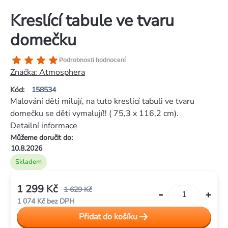
Kreslící tabule ve tvaru
domečku
Průměrné
Podrobnosti hodnocení
hodnocení
Značka:
Atmosphera
produktu
Kód:
158534
je
Malování děti milují, na tuto kreslící tabuli ve tvaru
4,5
domečku se děti vymalují!! ( 75,3 x 116,2 cm).
z
Detailní informace
5
Můžeme doručit do:
hvězdiček.
10.8.2026
Skladem
1 299 Kč
1 629 Kč
1 074 Kč bez DPH
Měrná
Přidat do košíku
cena: