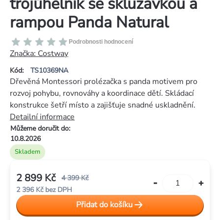
trojúhelník se skluzavkou a
rampou Panda Natural
Průměrné
Podrobnosti hodnocení
hodnocení
Značka:
Costway
produktu
Kód:
TS10369NA
je
Dřevěná Montessori prolézačka s panda motivem pro
0,0
rozvoj pohybu, rovnováhy a koordinace dětí. Skládací
z
konstrukce šetří místo a zajišťuje snadné uskladnění.
5
Detailní informace
hvězdiček.
Můžeme doručit do:
10.8.2026
Skladem
2 899 Kč
4 399 Kč
2 396 Kč bez DPH
Měrná
Přidat do košíku
cena: