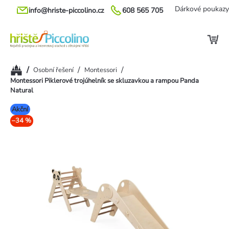
Přejít
Dárkové poukazy
info@hriste-piccolino.cz
608 565 705
na
obsah
Domů
/
/
/
Osobní řešení
Montessori
Montessori Piklerové trojúhelník se skluzavkou a rampou Panda
Natural
Akční
–34 %