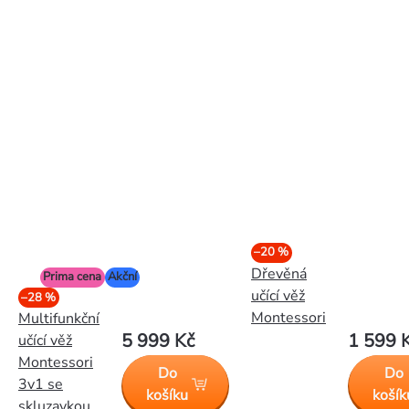
–20 %
Dřevěná
Prima cena
Akční
učící věž
–28 %
Montessori
Multifunkční
5 999 Kč
1 599 
učící věž
Montessori
Do
Do
3v1 se
košíku
košík
skluzavkou