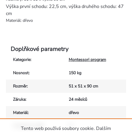
Výška první schodu: 22,5 cm, výška druhého schodu: 47
cm
Materiál: dřevo
Doplňkové parametry
Kategorie
:
Montessori program
Nosnost
:
150 kg
Rozměr
:
51 x 51 x 90 cm
Záruka
:
24 měsíců
Materiál
:
dřevo
Vhodné pro děti
:
2+
Tento web používá soubory cookie. Dalším