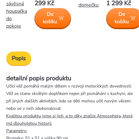
299 Kč
1 299 Kč
závěsná
domečku
houpačka
Do
Do
do
košíku
košíku
pokoje
Popis
detailní popis produktu
Učící věž pomáhá malým dětem v rozvoji motorických dovedností.
Věž se stane skvělým doplňkem nejen při pomáhání v kuchyni, ale
při jiných dalších aktivitách, kde se děti mohou učit novým věcem
nebo se v nich zdokonalovat
Kvalitou produktu jsme si jisti, a to díky značce Atmosphera, která
má dlouholetou historii.
Parametry:
Rozměry: 51 x 51 x výška 90 cm