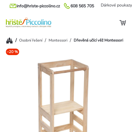
Přejít
Dárkové poukazy
info@hriste-piccolino.cz
608 565 705
na
obsah
Domů
/
/
/
Osobní řešení
Montessori
Dřevěná učící věž Montessori
–20 %