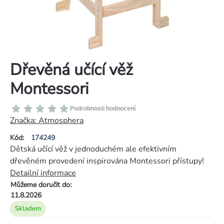
Dřevěná učící věž
Montessori
Průměrné
Podrobnosti hodnocení
hodnocení
Značka:
Atmosphera
produktu
Kód:
174249
je
Dětská učící věž v jednoduchém ale efektivním
0,0
dřevěném provedení inspirována Montessori přístupy!
z
Detailní informace
5
Můžeme doručit do:
hvězdiček.
11.8.2026
Skladem