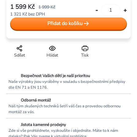
1 599 Kč
1 999 Kč
1 321 Kč bez DPH
Měrná
Přidat do košíku
cena:
Sdílet
Hlídat
Tisk
Bezpečnost Vašich dětí je naší prioritou
Naše výrobky jsou vyráběny v souladu s bezpečnostními předpisy
dle EN 71 a EN 1176.
Odborná montáž
Náš tým zkušených techniků šetří váš čas a provedou odbornou
montáž za vás.
Jistota kamenné prodejny
Zde si vše prohlédnete, vyzkoušíte i objednáte. Máte to k nám
daleko? Pak Vás zveme k virtuální prohlídce.