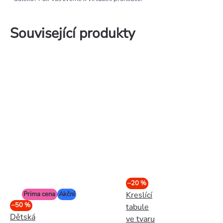
Související produkty
–20 %
Kreslící
Prima cena
Akční
–50 %
tabule
Dětská
ve tvaru