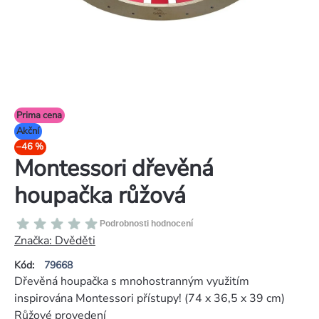
Prima cena
Akční
–46 %
Montessori dřevěná
houpačka růžová
Průměrné
Podrobnosti hodnocení
hodnocení
Značka:
Dvěděti
produktu
Kód:
79668
je
Dřevěná houpačka s mnohostranným využitím
0,0
inspirována Montessori přístupy! (74 x 36,5 x 39 cm)
z
Růžové provedení