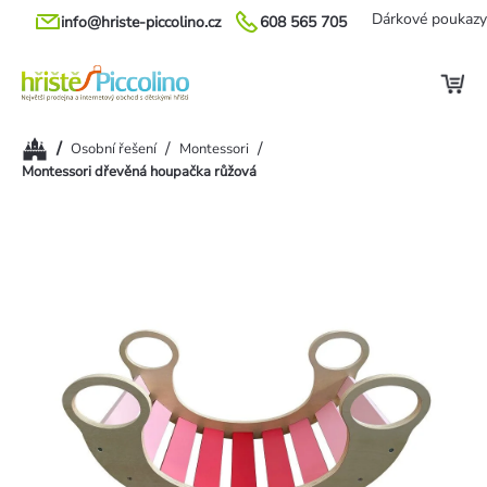
Přejít
Dárkové poukazy
info@hriste-piccolino.cz
608 565 705
na
obsah
Domů
/
/
/
Osobní řešení
Montessori
Montessori dřevěná houpačka růžová