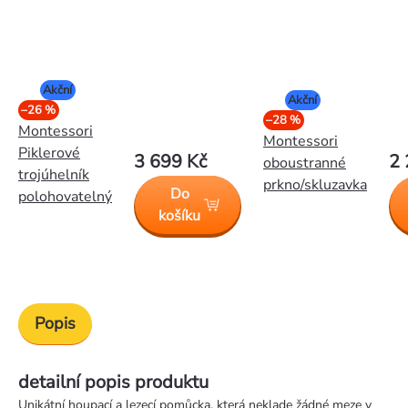
Akční
Akční
–26 %
–28 %
Montessori
Montessori
Piklerové
3 699 Kč
2 
oboustranné
trojúhelník
prkno/skluzavka
Do
polohovatelný
košíku
Popis
detailní popis produktu
Unikátní houpací a lezecí pomůcka, která neklade žádné meze v